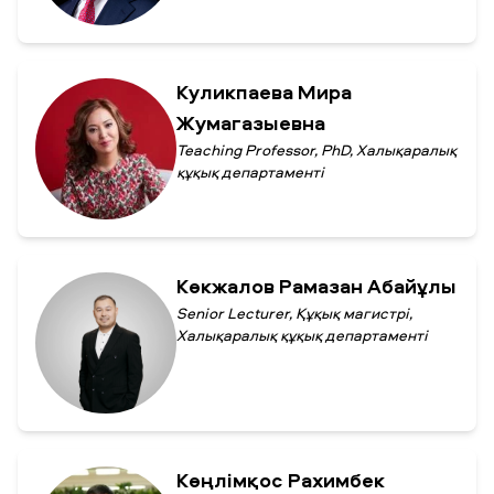
Куликпаева Мира
Жумагазыевна
Teaching Professor, PhD, Халықаралық
құқық департаменті
Көкжалов Рамазан Абайұлы
Senior Lecturer, Құқық магистрі,
Халықаралық құқық департаменті
Көңлімқос Рахимбек