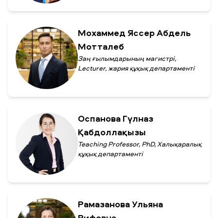
Мохаммед Яссер Абдель
Мотталеб
Заң ғылымдарының магистрі,
Lecturer, жария құқық департаменті
Оспанова Гүлназ
Қабдоллақызы
Teaching Professor, PhD, Халықаралық
құқық департаменті
Рамазанова Ульяна