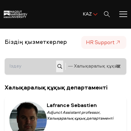
Поиск:
KAZ
ENG
KAZ
Басты бет
HR Support
Біздің қызметкерлер
RUS
MNU-ге қош келдіңіз!
Академиялық өмір
Зерттеу және ғылым
Халықаралық құқық департаменті
Оқуға қабылдау және қолдау
Lafrance Sébastien
Adjunct Assistant professor,
Халықаралық құқық департаменті
MNU тынысы