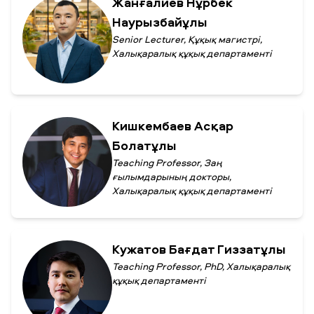
Жанғалиев Нұрбек
Наурызбайұлы
Senior Lecturer, Құқық магистрі,
Халықаралық құқық департаменті
Кишкембаев Асқар
Болатұлы
Teaching Professor, Заң
ғылымдарының докторы,
Халықаралық құқық департаменті
Кужатов Бағдат Гиззатұлы
Teaching Professor, PhD, Халықаралық
құқық департаменті