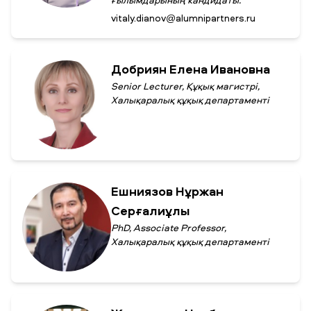
ғылымдарының кандидаты.
vitaly.dianov@alumnipartners.ru
Добриян Елена Ивановна
Senior Lecturer, Құқық магистрі,
Халықаралық құқық департаменті
Ешниязов Нұржан
Серғалиұлы
PhD, Associate Professor,
Халықаралық құқық департаменті