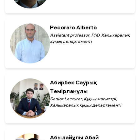
ЖАҢАЛЫҚТАР
БАҚ БІЗ ТУРАЛЫ
ЖҰМЫС ОРЫНДАРЫ
ҚЫЗМЕТКЕРЛЕР
Pecoraro Alberto
ТҮЛЕКТЕР
ENDOWMENT
ENG
KAZ
RUS
Assistant professor, PhD, Халықаралық
құқық департаменті
Абирбек Саурық
Темірланұлы
Senior Lecturer, Құқық магистрі,
Халықаралық құқық департаменті
Абылайұлы Абай