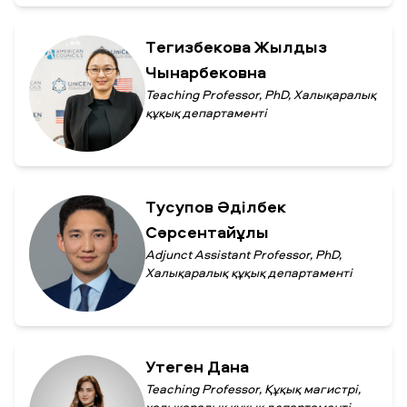
Тегизбекова Жылдыз
Чынарбековна
Teaching Professor, PhD, Халықаралық
құқық департаменті
Тусупов Әділбек
Сәрсентайұлы
Adjunct Assistant Professor, PhD,
Халықаралық құқық департаменті
Утеген Дана
Teaching Professor, Құқық магистрі,