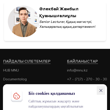
Әлекбай Жамбыл
Қуанышғалиұлы
Senior Lecturer, Құқық магистрі,
Халықаралық құқық департаменті
ПАЙДАЛЫ СІЛЕТЕМЛЕР
БАЙЛАНЫСТАР
HUB MNU
info@mnu.kz
Documentolog
+7 - (717) - 270 - 30 - 30
Canvas
+7 - (700) - 170 - 30 - 30
Біз cookies қолданамыз
Platonus
Сайттың жұмысын жақсарту және
Outlook
пайдаланушылардың ыңғайлылығын