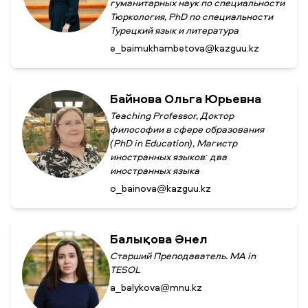
гуманитарных наук по специальности
Тюркология, PhD по специальности
Турецкий язык и литература
e_baimukhambetova@kazguu.kz
Байнова Ольга Юрьевна
Teaching Professor, Доктор
философии в сфере образования
(PhD in Education), Магистр
иностранных языков: два
иностранных языка
o_bainova@kazguu.kz
Балықова Әнел
Старший Преподаватель. MA in
TESOL
a_balykova@mnu.kz