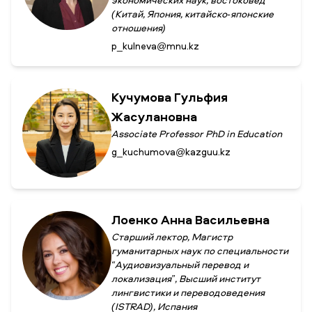
экономических наук, востоковед
(Китай, Япония, китайско-японские
отношения)
p_kulneva@mnu.kz
Кучумова Гульфия
Жасулановна
Associate Professor PhD in Education
g_kuchumova@kazguu.kz
Лоенко Анна Васильевна
Старший лектор, Магистр
гуманитарных наук по специальности
“Аудиовизуальный перевод и
локализация”, Высший институт
лингвистики и переводоведения
(ISTRAD), Испания