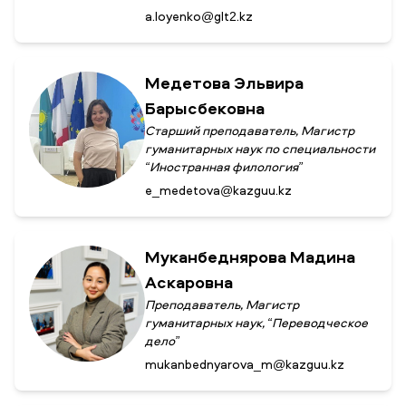
a.loyenko@glt2.kz
Медетова Эльвира
Барысбековна
Старший преподаватель, Магистр
гуманитарных наук по специальности
“Иностранная филология”
e_medetova@kazguu.kz
Муканбеднярова Мадина
Аскаровна
Преподаватель, Магистр
гуманитарных наук, “Переводческое
дело”
mukanbednyarova_m@kazguu.kz