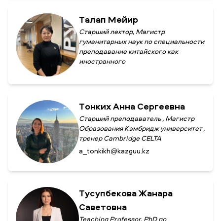
Талап Мейир
Старший лектор, Магистр
гуманитарных наук по специальности
преподавание китайского как
иностранного
Тонких Анна Сергеевна
Старший преподаватель , Магистр
Образования Кэмбридж университет ,
тренер Cambridge CELTA
a_tonkikh@kazguu.kz
Тусупбекова Жанара
Саветовна
Teaching Professor, PhD по