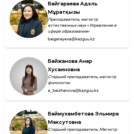
Байгараева Адэль
Мұратқызы
Преподаватель, магистр
естественных наук «Управление в
сфере образования»
baigarayeva@kazguu.kz
Байжанова Анар
Хусаиновна
Старший преподаватель, магистр
филологии
a_baizhanova@kazguu.kz
Баймухамбетова Эльмира
Максутовна
Старший преподаватель, Магистр