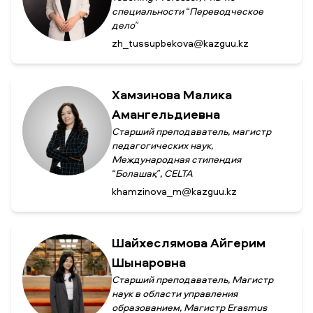
специальности “Переводческое
дело”
zh_tussupbekova@kazguu.kz
Хамзинова Малика
Амангельдиевна
Старший преподаватель, магистр
педагогических наук,
Международная стипендия
“Болашақ”, CELTA
khamzinova_m@kazguu.kz
Шайхеслямова Айгерим
Шынаровна
Старший преподаватель, Магистр
наук в области управления
образованием, Магистр Erasmus