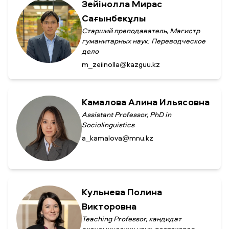
Зейінолла Мирас
Сағынбекұлы
Старший преподаватель, Магистр
гуманитарных наук: Переводческое
дело
m_zeiinolla@kazguu.kz
Камалова Алина Ильясовна
Assistant Professor, PhD in
Sociolinguistics
a_kamalova@mnu.kz
Кульнева Полина
Викторовна
Teaching Professor, кандидат