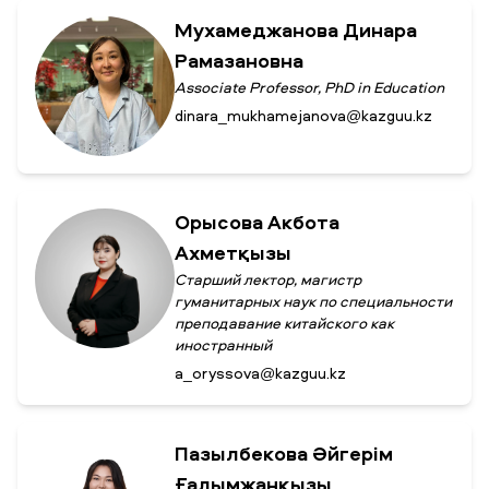
Мухамеджанова Динара
Рамазановна
Associate Professor, PhD in Education
dinara_mukhamejanova@kazguu.kz
Орысова Акбота
Ахметқызы
Старший лектор, магистр
гуманитарных наук по специальности
преподавание китайского как
иностранный
a_oryssova@kazguu.kz
Пазылбекова Әйгерім
Ғалымжанқызы