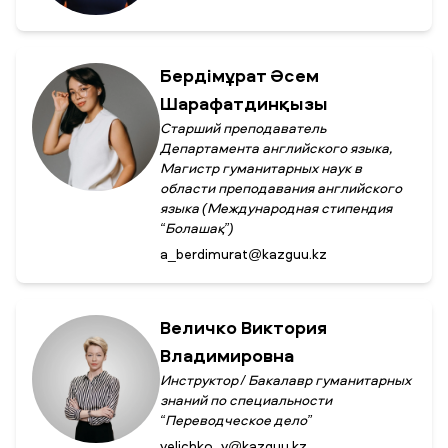
Бердімұрат Әсем
Шарафатдинқызы
Старший преподаватель
Департамента английского языка,
Магистр гуманитарных наук в
области преподавания английского
языка (Международная стипендия
“Болашақ”)
a_berdimurat@kazguu.kz
Величко Виктория
Владимировна
Инструктор / Бакалавр гуманитарных
знаний по специальности
“Переводческое дело”
velichko_v@kazguu.kz