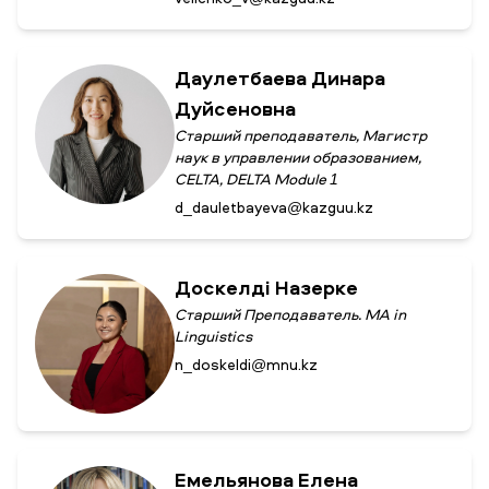
Даулетбаева Динара
Дуйсеновна
Старший преподаватель, Магистр
наук в управлении образованием,
CELTA, DELTA Module 1
d_dauletbayeva@kazguu.kz
Доскелді Назерке
Старший Преподаватель. MA in
Linguistics
n_doskeldi@mnu.kz
Емельянова Елена