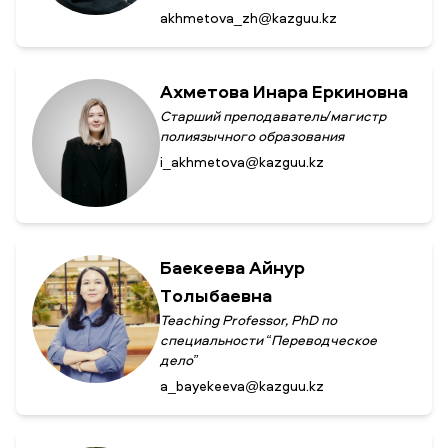
akhmetova_zh@kazguu.kz
Ахметова Инара Еркиновна
Старший преподаватель/магистр
полиязычного образования
i_akhmetova@kazguu.kz
Баекеева Айнур
Толыбаевна
Teaching Professor, PhD по
специальности “Переводческое
дело”
a_bayekeeva@kazguu.kz