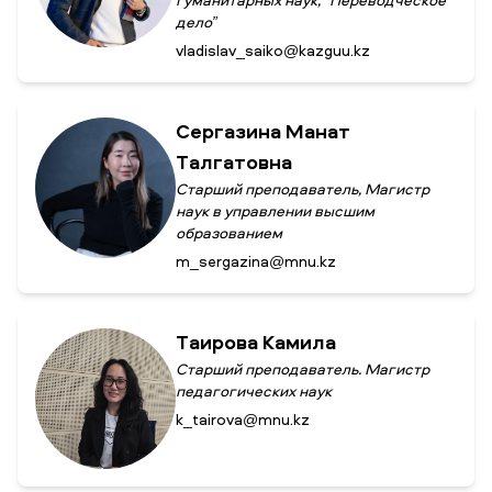
гуманитарных наук, “Переводческое
дело”
vladislav_saiko@kazguu.kz
Сергазина Манат
Талгатовна
Старший преподаватель, Магистр
наук в управлении высшим
образованием
m_sergazina@mnu.kz
Таирова Камила
Старший преподаватель. Магистр
педагогических наук
k_tairova@mnu.kz