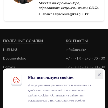
Mundus программы Игра,
образование, игрушки и языки, CELTA
a_shaikheslyamova@kazguu.kz
ПОЛЕЗНЫЕ ССЫЛКИ
КОНТАКТЫ
HUB MNU
info@mnu.kz
Documentolog
+7 - (717) - 270 - 30 - 30
Canvas
+7 - (700) - 170 - 30 - 30
Platonus
Мы используем cookies
Outlook
Для улучшения работы сайта и повышения
удобства пользователей мы используем
Smart MNU
файлы cookies. Оставаясь на сайте, вы
соглашаетесь с использованием cookies