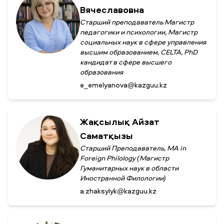
Вячеславовна
Старший преподаватель Магистр
педагогики и психологии, Магистр
социальных наук в сфере управления
высшим образованием, CELTA, PhD
кандидат в сфере высшего
образования
e_emelyanova@kazguu.kz
Жақсылық Айзат
Саматқызы
Старший Преподаватель, MA in
Foreign Philology (Магистр
Гуманитарных наук в области
Иностранной Филологии)
a.zhaksylyk@kazguu.kz