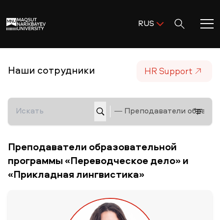
Поиск:
RUS
ENG
KAZ
Главная
HR Support
Наши сотрудники
RUS
Добро пожаловать в MNU!
Академическая деятельность
Исследования и наука
Преподаватели образовательной
программы «Переводческое дело» и
«Прикладная лингвистика»
Поступление и помощь
Жизнь в MNU