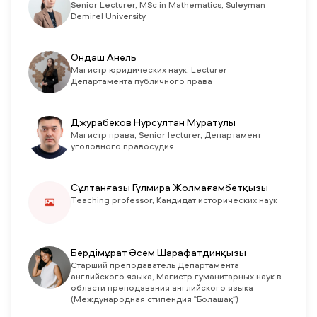
Senior Lecturer, MSc in Mathematics, Suleyman
Demirel University
Ондаш Анель
Магистр юридических наук, Lecturer
Департамента публичного права
Джурабеков Нурсултан Муратулы
Магистр права, Senior lecturer, Департамент
уголовного правосудия
Сұлтанғазы Гүлмира Жолмағамбетқызы
Teaching professor, Кандидат исторических наук
Бердімұрат Әсем Шарафатдинқызы
Старший преподаватель Департамента
английского языка, Магистр гуманитарных наук в
области преподавания английского языка
(Международная стипендия “Болашақ”)