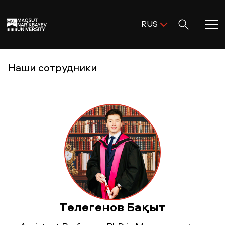
Поиск:
RUS
ENG
KAZ
Главная
Наши сотрудники
RUS
Добро пожаловать в MNU!
Академическая деятельность
Исследования и наука
Поступление и помощь
Төлегенов Бақыт
Жизнь в MNU