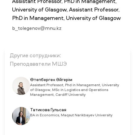
Assistant Professor, PhD in Management,
University of Glasgow, Assistant Professor,
PhD in Management, University of Glasgow
НОВОСТИ
СМИ О НАС
ВАКАНСИИ
СОТРУДНИКАМ
ВЫПУСКНИКАМ
ENDOWMENT
b_tolegenov@mnu.kz
ENG
KAZ
RUS
Другие сотрудники:
Преподаватели МШЭ
Өтепберген Әйгерім
Assistant Professot, Phd in Management, University
of Glasgow, MSc in Logistics and Operations
Management, Cardiff University
Татикова Гульсая
BA in Economics, Maqsut Narikbayev University