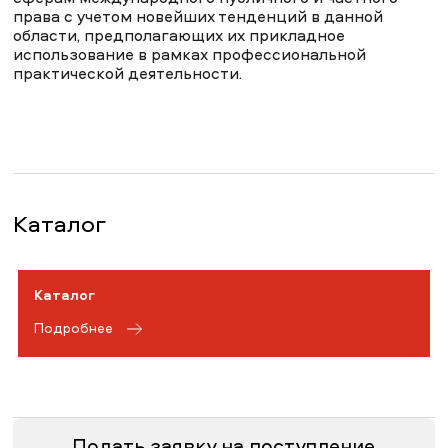
Жизнь в MNU
права с учетом новейших тенденций в данной
области, предполагающих их прикладное
использование в рамках профессиональной
практической деятельности.
НОВОСТИ
СМИ О НАС
ВАКАНСИИ
СОТРУДНИКАМ
ВЫПУСКНИКАМ
ENDOWMENT
ENG
KAZ
RUS
Каталог
Каталог
Подробнее