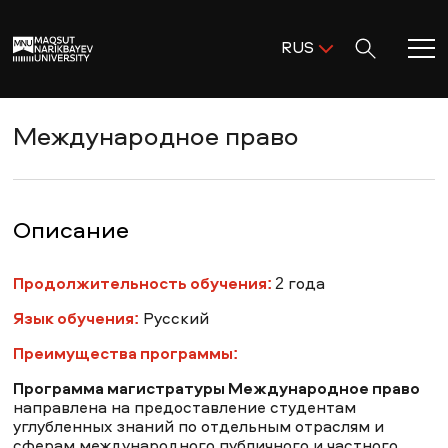
Поиск:
RUS
ENG
KAZ
Главная
Международное право
RUS
Добро пожаловать в MNU!
Описание
Академическая деятельность
Продолжительность обучения:
2 года
Язык обучения:
Русский
Исследования и наука
Преимущества программы:
Программа магистратуры Международное право
Поступление и помощь
направлена на
предоставление студентам
углубленных знаний по отдельным отраслям и
сферам международного публичного и частного