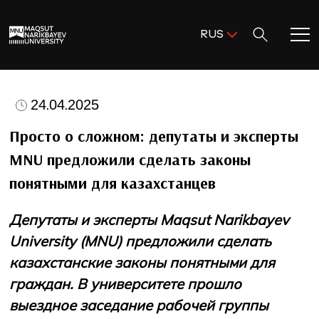
Поиск:
RUS
ENG
KAZ
Главная
RUS
24.04.2025
Добро пожаловать в MNU!
Просто о сложном: депутаты и эксперты
MNU предложили сделать законы
Академическая деятельность
понятными для казахстанцев
Исследования и наука
Депутаты и эксперты
Maqsut
Narikbayev
University
(
MNU
)
предложили сделать
Поступление и помощь
казахстанские законы понятными для
граждан. В университете прошло
Жизнь в MNU
выездное заседание рабочей группы