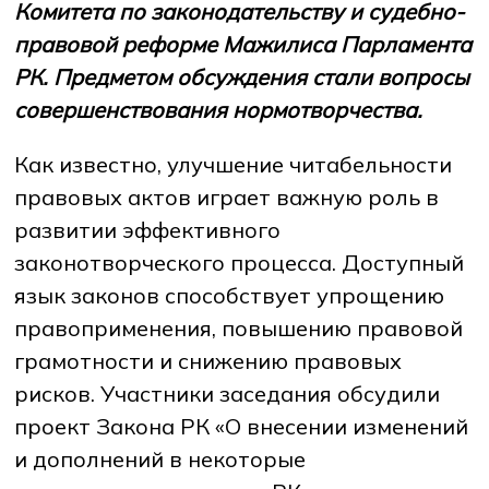
Комитета по законодательству и судебно-
правовой реформе Мажилиса Парламента
РК. Предметом обсуждения стали вопросы
НОВОСТИ
СМИ О НАС
ВАКАНСИИ
СОТРУДНИКАМ
ВЫПУСКНИКАМ
ENDOWMENT
совершенствования нормотворчества.
ENG
KAZ
RUS
Как известно, улучшение читабельности
правовых актов играет важную роль в
развитии эффективного
законотворческого процесса. Доступный
язык законов способствует упрощению
правоприменения, повышению правовой
грамотности и снижению правовых
рисков. Участники заседания обсудили
проект Закона РК «О внесении изменений
и дополнений в некоторые