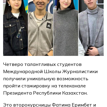
НОВОСТИ
СМИ О НАС
ВАКАНСИИ
СОТРУДНИКАМ
ВЫПУСКНИКАМ
ENDOWMENT
ENG
KAZ
RUS
Четверо талантливых студентов
Международной Школы Журналистики
получили уникальную возможность
пройти стажировку на телеканале
Президента Республики Казахстан.
Это второкурсницы Фатима Еримбет и