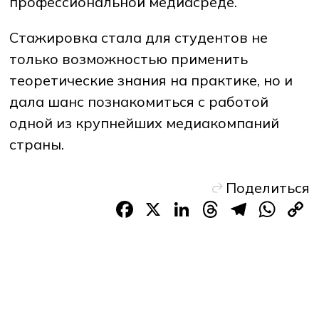
профессиональной медиасреде.
Стажировка стала для студентов не
только возможностью применить
теоретические знания на практике, но и
дала шанс познакомиться с работой
одной из крупнейших медиакомпаний
страны.
Поделиться
Facebook
X
LinkedIn
Threads
Teleg
Wh
L