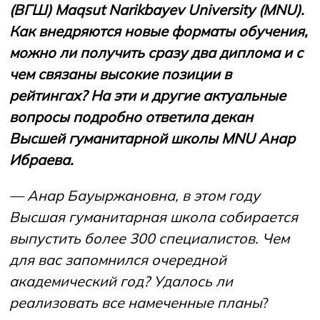
(ВГШ) Maqsut Narikbayev University (MNU).
Как внедряются новые форматы обучения,
НОВОСТИ
СМИ О НАС
ВАКАНСИИ
СОТРУДНИКАМ
ВЫПУСКНИКАМ
можно ли получить сразу два диплома и с
ENDOWMENT
чем связаны высокие позиции в
ENG
KAZ
RUS
рейтингах? На эти и другие актуальные
вопросы подробно ответила декан
Высшей гуманитарной школы MNU Анар
Ибраева.
— Анар Бауыржановна, в этом году
Высшая гуманитарная школа собирается
выпустить более 300 специалистов. Чем
для вас запомнился очередной
академический год? Удалось ли
реализовать все намеченные планы
?