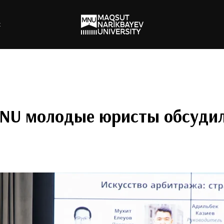
х
MNU молодые юристы обсудил
!
ость