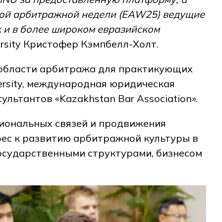
ной арбитражной недели (EAW25) ведущие
к и в более широком евразийском
rsity Кристофер Кэмпбелл-Холт.
в области арбитража для практикующих
versity, международная юридическая
ьтантов «Kazakhstan Bar Association».
иональных связей и продвижения
ес к развитию арбитражной культуры в
государственными структурами, бизнесом