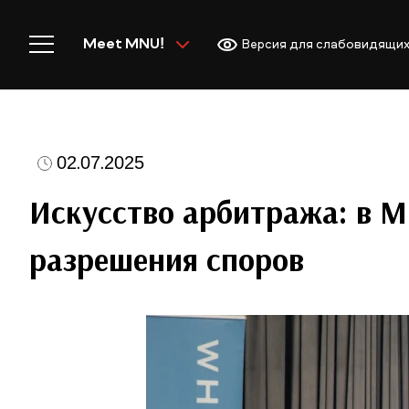
Meet MNU!
Версия для слабовидящи
02.07.2025
Главная
Искусство арбитража: в 
разрешения споров
Добро пожаловать в MNU
Академическая деятельн