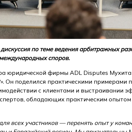
сь дискуссия по теме ведения арбитражных р
 международных споров.
а юридической фирмы ADL Disputes Мухита 
?». Он поделился практическими примерами 
аимодействии с клиентами и выстраивании 
кспертов, обладающих практическим опытом
для всех участников — перенять опыт у кома
стан и Евразийский регион. Мы признательны