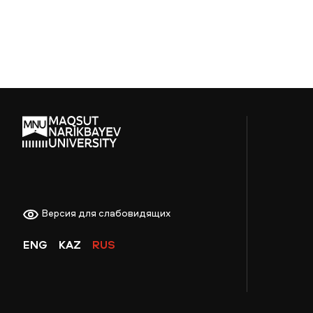
Narikbayev University. Прием...
Версия для слабовидящих
ENG
KAZ
RUS
НОВОСТИ
СМИ О НАС
ВАКАНСИИ
СОТРУДНИКАМ
ВЫПУСКНИКАМ
ENDOWM