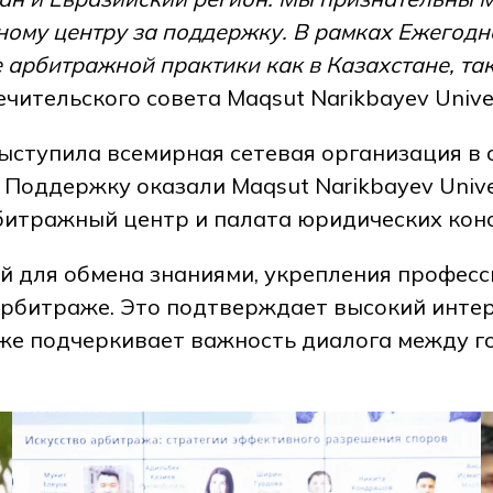
ому центру за поддержку. В рамках Ежегод
 арбитражной практики как в Казахстане, та
чительского совета Maqsut Narikbayev Unive
выступила всемирная сетевая организация 
A. Поддержку оказали Maqsut Narikbayev Uni
тражный центр и палата юридических консул
 для обмена знаниями, укрепления професс
рбитраже. Это подтверждает высокий интер
акже подчеркивает важность диалога между 