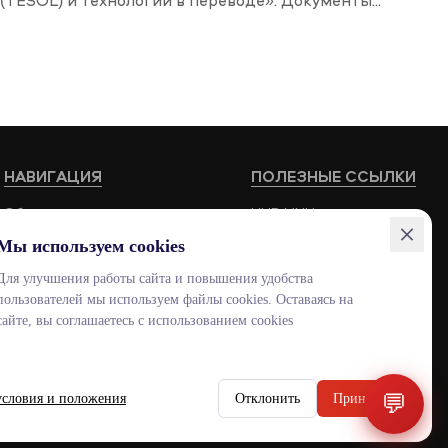
(TESOL) и технологии в переводе». Документы...
НАВИГАЦИЯ
ПОЛЕЗНЫЕ ССЫЛКИ
Образовательные программы
HUB MNU
Мы используем cookies
Вакансии
Documentolog
Для улучшения работы сайта и повышения удобства
Школы
Canvas
пользователей мы используем файлы cookies. Оставаясь на
Контакты
Platonus
сайте, вы соглашаетесь с использованием cookies
Outlook
Smart MNU
💬
условия и положения
Отклонить
Принять
ENG
KAZ
RUS