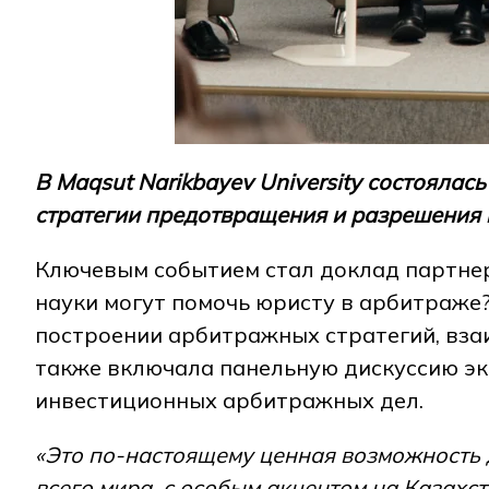
В Maqsut Narikbayev University состояла
стратегии предотвращения и разрешения
Ключевым событием стал доклад партнер
науки могут помочь юристу в арбитраже
построении арбитражных стратегий, вз
также включала панельную дискуссию э
инвестиционных арбитражных дел.
«Это по-настоящему ценная возможность 
всего мира, с особым акцентом на Казах