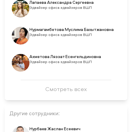
Лапаева Александра Сергеевна
Эдвайзер офиса эдвайзеров ВШП
Нурмагамбетова Муслима Бахытжановна
Эдвайзер офиса эдвайзеров ВШП
Ахметова Ляззат Есенгельдиновна
Эдвайзер офиса эдвайзеров ВШП
Смотреть всех
Другие сотрудники:
Нурбаев Жаслан Есеевич