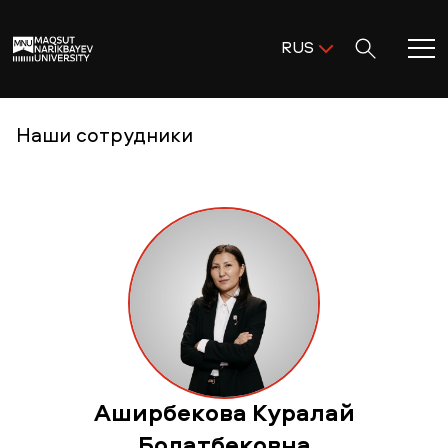
Поиск:
RUS
ENG
KAZ
Главная
Наши сотрудники
RUS
Добро пожаловать в MNU!
Академическая деятельность
Исследования и наука
Поступление и помощь
Аширбекова Куралай
Жизнь в MNU
Болатбековна