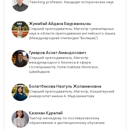
Teaching professor, Кандидат исторических наук
Жумабай Айдана Бауржанкызы
Старший преподаватель, Магистр гуманитарных
наук в области преподавания английского языка
(Международная стипендия “Болашақ”)
Гумаров Асхат Амандосович
Старший преподаватель, Магистр
международного бизнеса в сфере
гостеприимств, Hotel Institute Montreux,
Швейцария
Болатбекова Назгуль Жоламановна
Старший преподаватель, Магистр, Кокшетауский
университет имени А. Мырзахметова
Қазихан Құралай
Тьютор менеджер по послевузовскому
образованию и дистанционному обучению