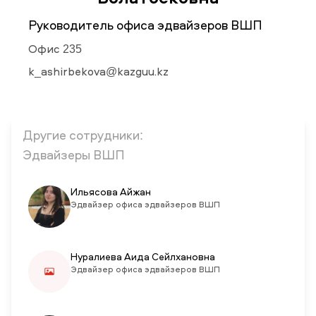
Руководитель офиса эдвайзеров ВШП
НОВОСТИ
СМИ О НАС
ВАКАНСИИ
СОТРУДНИКАМ
ВЫПУСКНИКАМ
Офис 235
ENDOWMENT
k_ashirbekova@kazguu.kz
ENG
KAZ
RUS
Другие сотрудники:
Эдвайзеры ВШП
Ильясова Айжан
Эдвайзер офиса эдвайзеров ВШП
Нуралиева Аида Сейлхановна
Эдвайзер офиса эдвайзеров ВШП