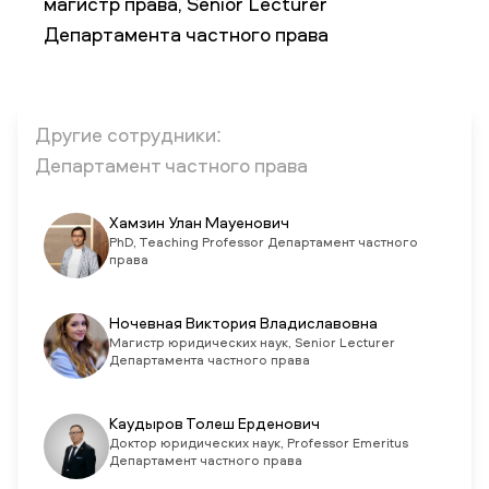
магистр права, Senior Lecturer
Департамента частного права
НОВОСТИ
СМИ О НАС
ВАКАНСИИ
СОТРУДНИКАМ
ВЫПУСКНИКАМ
ENDOWMENT
ENG
KAZ
RUS
Другие сотрудники:
Департамент частного права
Хамзин Улан Мауенович
PhD, Teaching Professor Департамент частного
права
Ночевная Виктория Владиславовна
Магистр юридических наук, Senior Lecturer
Департамента частного права
Каудыров Толеш Ерденович
Доктор юридических наук, Professor Emeritus
Департамент частного права