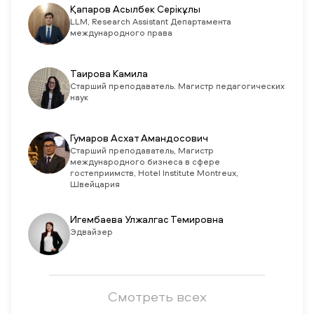
Қапаров Асылбек Серікұлы
LLМ, Research Assistant Департамента
международного права
Таирова Камила
Старший преподаватель. Магистр педагогических
наук
Гумаров Асхат Амандосович
Старший преподаватель, Магистр
международного бизнеса в сфере
гостеприимств, Hotel Institute Montreux,
Швейцария
Игембаева Улжалгас Темировна
Эдвайзер
Смотреть всех