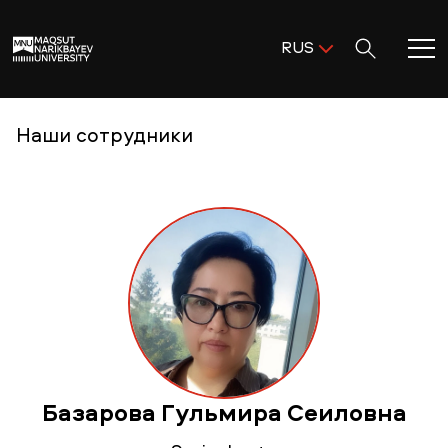
Поиск:
RUS
ENG
KAZ
Главная
Наши сотрудники
RUS
Добро пожаловать в MNU!
Академическая деятельность
Исследования и наука
Поступление и помощь
Базарова Гульмира Сеиловна
Жизнь в MNU