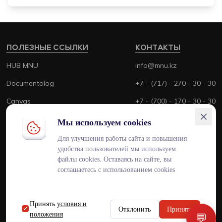
ПОЛЕЗНЫЕ ССЫЛКИ
КОНТАКТЫ
HUB MNU
info@mnu.kz
Documentolog
+7 - (717) - 270 - 30 - 30
Canvas
+7 - (700) - 170 - 30 - 30
Platonus
Мы используем cookies
Outlook
Для улучшения работы сайта и повышения
удобства пользователей мы используем
Smart MNU
файлы cookies. Оставаясь на сайте, вы
соглашаетесь с использованием cookies
Принять
условия и
ENG
KAZ
RUS
Отклонить
Принять
положения
💬