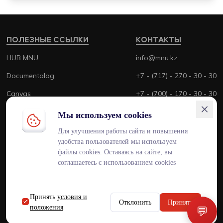
ПОЛЕЗНЫЕ ССЫЛКИ
КОНТАКТЫ
HUB MNU
info@mnu.kz
Documentolog
+7 - (717) - 270 - 30 - 30
Canvas
+7 - (700) - 170 - 30 - 30
Platonus
Мы используем cookies
Outlook
Для улучшения работы сайта и повышения
удобства пользователей мы используем
Smart MNU
файлы cookies. Оставаясь на сайте, вы
соглашаетесь с использованием cookies
Принять
условия и
ENG
KAZ
RUS
Отклонить
Принять
положения
💬