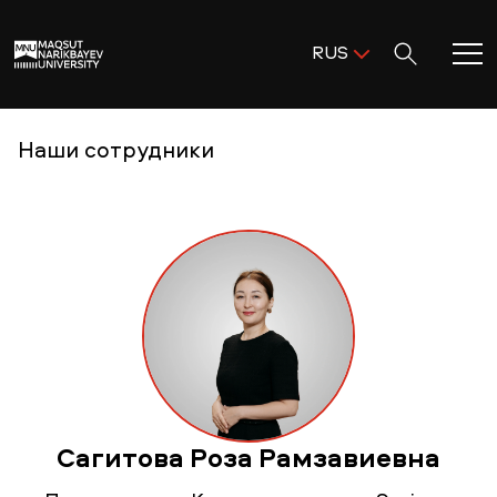
Поиск:
RUS
ENG
KAZ
Главная
Наши сотрудники
RUS
Добро пожаловать в MNU!
Академическая деятельность
Исследования и наука
Поступление и помощь
Сагитова Роза Рамзавиевна
Жизнь в MNU