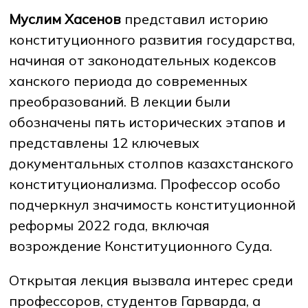
Муслим Хасенов
представил историю
конституционного развития государства,
НОВОСТИ
СМИ О НАС
ВАКАНСИИ
СОТРУДНИКАМ
ВЫПУСКНИКАМ
начиная от законодательных кодексов
ENDOWMENT
ENG
KAZ
RUS
ханского периода до современных
преобразований. В лекции были
обозначены пять исторических этапов и
представлены 12 ключевых
документальных столпов казахстанского
конституционализма. Профессор особо
подчеркнул значимость конституционной
реформы 2022 года, включая
возрождение Конституционного Суда.
Открытая лекция вызвала интерес среди
профессоров, студентов Гарварда, а