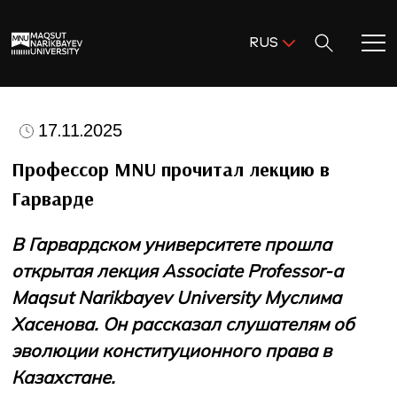
Поиск:
RUS
ENG
KAZ
Главная
RUS
17.11.2025
Добро пожаловать в MNU!
Профессор MNU прочитал лекцию в
Гарварде
Академическая деятельность
В Гарвардском университете прошла
Исследования и наука
открытая лекция Associate Professor-а
Maqsut Narikbayev University Муслима
Поступление и помощь
Хасенова. Он рассказал слушателям об
эволюции конституционного права в
Жизнь в MNU
Казахстане.