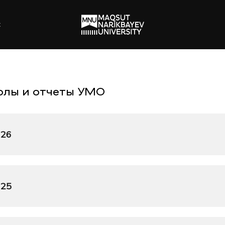
х
олы и отчеты УМО
026
!
НИЯ УМО
Положение о присвоении грифа УМО РУМС
025
ость
оложение о единых требованиях к разработке учебно-
ОЛ УМО