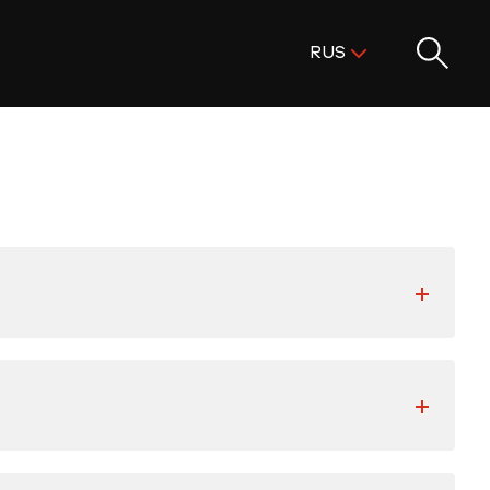
Поиск:
RUS
ENG
KAZ
RUS
методической литературы