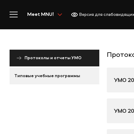
Meet MNU!
Версия для слабовидящи
Проток
Протоколы и отчеты УМО
Главная
Типовые учебные программы
УМО 2
Добро пожаловать в MNU
ПОЛОЖЕ
УМО 2
Академическая деятельн
П
ПРОТОК