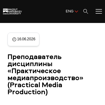
Поиск:
ENG
ENG
KAZ
Home
RUS
16.06.2026
Meet MNU
Преподаватель
Academics
дисциплины
«Практическое
Research
медиапроизводство»
Admission & Aid
(Practical Media
Production)
Life in MNU