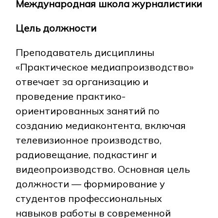
Международная школа журналистики
Цель должности
NEWS
MASS MEDIA ABOUT US
VACANCIES
STAFF
ALUMNI
ENDOWMENT
ENG
KAZ
RUS
Преподаватель дисциплины
«Практическое медиапроизводство»
отвечает за организацию и
проведение практико-
ориентированных занятий по
созданию медиаконтента, включая
телевизионное производство,
радиовещание, подкастинг и
видеопроизводство. Основная цель
должности — формирование у
студентов профессиональных
навыков работы в современной