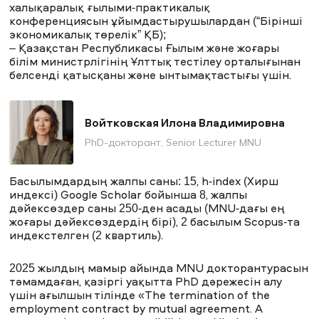
халықаралық ғылыми-практикалық
конференциясын ұйымдастырушылардан (“Бірінші
экономикалық төрелік” ҚБ);
– Қазақстан Республикасы Ғылым және жоғары
білім министрлігінің Ұлттық тестілеу орталығынан
белсенді қатысқаны және ынтымақтастығы үшін.
Войтковская Илона Владимировна
PhD-докторант, Senior Lecturer MNU
Басылымдардың жалпы саны: 15, h-index (Хирш
индексі) Google Scholar бойынша 8, жалпы
дәйексөздер саны 250-ден асады (MNU-дағы ең
жоғары дәйексөздердің бірі), 2 басылым Scopus-та
индекстелген (2 квартиль).
2025 жылдың мамыр айында MNU докторантурасын
тәмамдаған, қазіргі уақытта PhD дәрежесін алу
үшін ағылшын тілінде «The termination of the
employment contract by mutual agreement. A