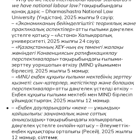
we have national labour law?
тақырыбындағы
қонақ дәріс – Dharmashastra National Law
University (Үндістан), 2025 жылғы 9 сәуір;
–
«Экономиканың бейімделгіштігі: теориялық және
практикалық аспектілер»
атты ғылыми дөңгелек
үстелге қатысу – «Астана» Халықаралық
университеті, 2025 жылғы 24 сәуір;
–
«Қазақстанның ХЕҰ-ның ең төменгі жалақы
жөніндегі Конвенциясын ратификациялау
перспективалары»
тақырыбындағы ғылыми-
зерттеу уоркшопын өткізу (MIND ұйымымен
бірлесіп), 2025 жылғы 5 мамыр;
–
«MNU еңбек құқығы ғылыми мектебінің зерттеу
қызметі: сын-қатерлер, жетістіктер және болашақ
перспективалар»
атты дөңгелек үстелді өткізу –
Еңбек құқығы ғылыми мектебі мен MIND бірлесіп
ұйымдастырған, 2025 жылғы 12 мамыр.
–
«Еңбек дауларындағы «жеке — ұжымдық»
қайшылығы: заңнамалық және соттық
анықсыздық»
тақырыбындағы халықаралық
дөңгелек үстелге онлайн-қатысу – Әлеуметтік-
еңбек құқықтары орталығы (Ресей), 2025 жылғы
12 мамыр,
;
сілтеме