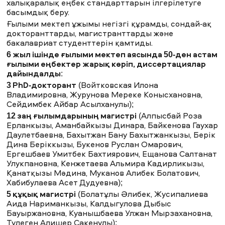
халықаралық еңбек стандарттарын ілгерілетуге
басымдық беру.
Ғылыми мектеп ұжымы негізгі құрамды, сондай-ақ
ЖАҢАЛЫҚТАР
БАҚ БІЗ ТУРАЛЫ
ЖҰМЫС ОРЫНДАРЫ
ҚЫЗМЕТКЕРЛЕР
докторанттарды, магистранттарды және
бакалавриат студенттерін қамтиды.
ТҮЛЕКТЕР
ENDOWMENT
6 жыл ішінде ғылыми мектеп аясында 50-ден астам
ENG
KAZ
RUS
ғылыми еңбектер жарық көріп, диссертациялар
дайындалды
:
3 PhD-докторант
(Войтковская Илона
Владимировна, Журунова Мереке Конысхановна,
Сейдимбек Айбар Асылханулы);
12 заң ғылымдарының магистрі
(Алпысбай Роза
Ерланкызы, Аманбайкызы Динара, Байкенова Гаухар
Даулетбаевна, Бахытжан Бану Бахытжанкызы, Берік
Дина Беріккызы, Букенов Руслан Омарович,
Ергешбаев Умитбек Бахтиярович, Ещанова Салтанат
Улукпановна, Кенжетаева Альмира Кадирликызы,
Қанатқызы Мәдина, Муканов Алибек Болатович,
Хабибулаева Асет Дудуевна);
5 құқық магистрі
(Болатұлы Әлибек, Жусипалиева
Аида Нариманкызы, Калдыгулова Дыбыс
Бауыржановна, Куанышбаева Улжан Мырзахановна,
Тулеген Алишер Сакенулы);