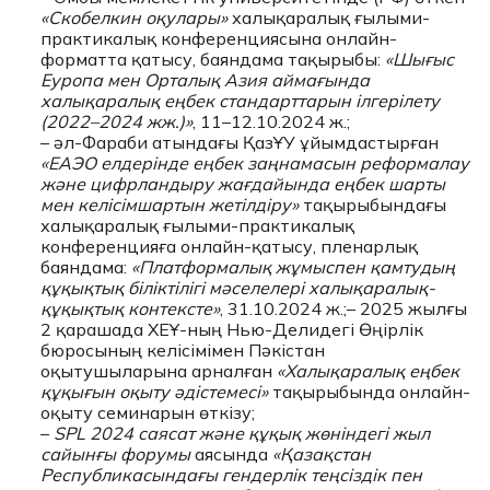
«Скобелкин оқулары»
халықаралық ғылыми-
практикалық конференциясына онлайн-
форматта қатысу, баяндама тақырыбы:
«Шығыс
Еуропа мен Орталық Азия аймағында
халықаралық еңбек стандарттарын ілгерілету
(2022–2024 жж.)»
, 11–12.10.2024 ж.;
– әл-Фараби атындағы ҚазҰУ ұйымдастырған
«ЕАЭО елдерінде еңбек заңнамасын реформалау
және цифрландыру жағдайында еңбек шарты
мен келісімшартын жетілдіру»
тақырыбындағы
халықаралық ғылыми-практикалық
конференцияға онлайн-қатысу, пленарлық
баяндама:
«Платформалық жұмыспен қамтудың
құқықтық біліктілігі мәселелері халықаралық-
құқықтық контексте»
, 31.10.2024 ж.;– 2025 жылғы
2 қарашада ХЕҰ-ның Нью-Делидегі Өңірлік
бюросының келісімімен Пәкістан
оқытушыларына арналған
«Халықаралық еңбек
құқығын оқыту әдістемесі»
тақырыбында онлайн-
оқыту семинарын өткізу;
–
SPL 2024 саясат және құқық жөніндегі жыл
сайынғы форумы
аясында
«Қазақстан
Республикасындағы гендерлік теңсіздік пен