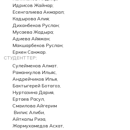
Идрисов Жайнар;
Есенгалиева Акмарал;
Кадырова Алия;
Диханбеков Руслан;
Мусаева Жадыра;
Адиева Айяжан;
Макшарбеков Руслан;
Еркен Санжар.
СТУДЕНТТЕР:
Сулейменов Алмат.
Раманкулов Ильяс,
Андрейчиков Илья,
Бактыгерей Ботагоз,
Нуртазина Дария,
Ертаев Расул,
Смаилова Айгерим
Вилис Алиби,
Айткалы Риза,
Жармухамедов Асхат,