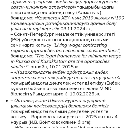
тұрмыстық зорлық-зомбылыққа қарсы күрестің
саяси-құқықтық аспектілері»
тақырыбындағы
пікірталасқа онлайн-қатысу (Алматы қ.),
баяндама:
«Қазақстан ХЕҰ-ның 2019 жылғы №190
Конвенциясын ратификациялауға дайын болу
үшін не істеуі керек?»
, 08.11.2024 ж.;
– Санкт-Петербург мемлекеттік университеті
(РФ) ұйымдастырған халықаралық ғылыми
семинарға қатысу
“Living wage: contrasting
regional approaches and economic considerations”
,
баяндама:
“The legal framework for minimum wage
in Russia and Kazakhstan: are the approaches
similar?”
, онлайн, 10.01.2025 ж.;
–
«Қазақстандағы еңбек арбитражы: еңбек
заңнамасы мен тәжірибеде нені өзгерту қажет?»
тақырыбындағы дөңгелек үстелді өткізу (Еңбек
құқығы бойынша ғылыми мектеп және MIND
бірлесіп ұйымдастырған), 19.02.2025 ж.
–
Орталық және Шығыс Еуропа елдерінде
ұжымдық келіссөздердің болашағы белгісіз
тақырыбындағы ғылыми дөңгелек үстелге
қатысу – Варшава университеті, 2025 жылғы 4
наурыз (И.В. Войтковскаямен бірге);
–
Why do we need international labour standards if