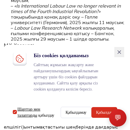
маусым;
–
«Is International Labour Law no longer relevant in
times of the Fourth Industrial Revolution?»
тақырыбында қонақ дәріс оқу – Галле
университеті (Германия), 2025 жылғы 11 маусым;
–
Labour Law Research Network
халықаралық
ғылыми конференциясына қатысу – Бангкок,
2025 жылғы 29 маусым – 1 шілде аралығы.
М.Х. Хасенов:
– 2024 жылғы 8 қаңтарда отбасылық-тұрмыстық
Біз cookies қолданамыз
зорлық-зомбылыққа қарсы іс-қимыл мәселелері
бойынша дөңгелек үстелде сөз сөйледі (балалар
Сайттың жұмысын жақсарту және
омбудсменінің кеңсесі);
пайдаланушылардың ыңғайлылығын
2024 жылдың 1 наурызында MNU омбудсмендер
арттыру үшін біз cookies файлдарын
клубы үшін норма жасау тақырыбы бойынша
қолданамыз. Сайтта қалу арқылы сіз
шеберлік сыныбы өткізілді;
cookies қолдануға келісім бересіз.
– 2024 жылғы 17 сәуірде MNU қызметкерлері
үшін әйелдер құқығын қорғау және балалар
қауіпсіздігі мәселелері жөніндегі Заңның
Шарттар мен
тұсаукесері-түсіндірмесі (талқылауы) өткізілді;
Қабылдамау
Қабылдау
талаптарды
қабылдау
💬
– 2024 жылғы 14 маусымда MNU мен
Likeminded клубының (ҚР Нидерланды
елшілігі)ынтымақтастығы шеңберінде дағдарыс