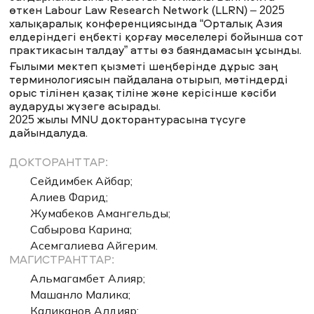
өткен Labour Law Research Network (LLRN) – 2025
халықаралық конференциясында “Орталық Азия
елдеріндегі еңбекті қорғау мәселелері бойынша сот
практикасын талдау” атты өз баяндамасын ұсынды.
Ғылыми мектеп қызметі шеңберінде дұрыс заң
терминологиясын пайдалана отырып, мәтіндерді
орыс тілінен қазақ тіліне және керісінше кәсіби
аударуды жүзеге асырады.
2025 жылы MNU докторантурасына түсуге
дайындалуда.
ДОКТОРАНТТАР:
Сейдимбек Айбар;
Алиев Фарид;
Жумабеков Амангельды;
Сабырова Карина;
Асемгалиева Айгерим.
МАГИСТРАНТТАР:
Альмагамбет Алияр;
Машанло Малика;
Каликанов Алдияр;