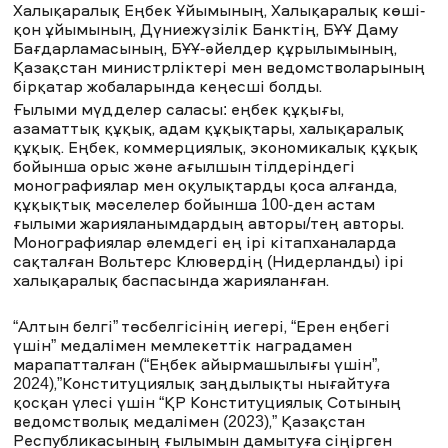
Халықаралық Еңбек Ұйымының, Халықаралық көші-
қон ұйымының, Дүниежүзілік Банктің, БҰҰ Даму
Бағдарламасының, БҰҰ-әйелдер құрылымының,
Қазақстан министрліктері мен ведомстволарының
бірқатар жобаларында кеңесші болды.
Ғылыми мүдделер саласы: еңбек құқығы,
азаматтық құқық, адам құқықтары, халықаралық
құқық. Еңбек, коммерциялық, экономикалық құқық
бойынша орыс және ағылшын тілдеріндегі
монографиялар мен оқулықтарды қоса алғанда,
құқықтық мәселелер бойынша 100-ден астам
ғылыми жарияланымдардың авторы/тең авторы.
Монографиялар әлемдегі ең ірі кітапханаларда
сақталған Вольтерс Клювердің (Нидерланды) ірі
халықаралық баспасында жарияланған.
“Алтын белгі” төсбелгісінің иегері, “Ерен еңбегі
үшін” медалімен мемлекеттік наградамен
марапатталған (“Еңбек айырмашылығы үшін”,
2024),”Конституциялық заңдылықты нығайтуға
қосқан үлесі үшін “ҚР Конституциялық Сотының
ведомстволық медалімен (2023),” Қазақстан
Республикасының ғылымын дамытуға сіңірген