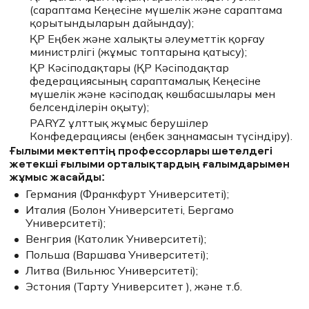
жинай
алдық.
(сараптама Кеңесіне мүшелік және сараптама
қорытындыларын дайындау);
Біздің тыңдаушыларымыздың арасында
ҚР Еңбек және халықты әлеуметтік қорғау
кәсіподақтар мен жұмыс берушілердің, заң
және HR-департаменттердің бірінші
министрлігі (жұмыс топтарына қатысу);
басшылары мен жетекші мамандары, жоғары
ҚР Кәсіподақтары (ҚР Кәсіподақтар
оқу орындарының профессорлары мен
федерациясының сараптамалық Кеңесіне
оқытушылары бар.
мүшелік және кәсіподақ көшбасшылары мен
Бағдарламаның өзі туралы айтатын болсақ,
оның бірегейлігін атап өту керек.
белсенділерін оқыту);
Біріншіден, бұл мазмұн. 3 ай ішінде
PARYZ ұлттық жұмыс берушілер
(наурыздан маусымға дейін) аптасына 3 рет 72
Конфедерациясы (еңбек заңнамасын түсіндіру).
сағат қарқынды сабақтар еңбек
қатынастарының барлық аспектілерін және
Ғылыми мектептің профессорлары шетелдегі
HR-менеджмент негіздерін қамтуға мүмкіндік
жетекші ғылыми орталықтардың ғалымдарымен
берді.
жұмыс жасайды:
Соңғы істерді қоса алғанда, 120-дан астам сот
дел егжей-тегжейлі талданады.
Германия (Франкфурт Университеті);
Италия (Болон Университеті, Бергамо
Бағдарлама 7 модульден тұрады:
Университеті);
– Еңбек қатынастарын реттеу. Еңбек
саласындағы шарттар: конструкциялар және
Венгрия (Католик Университеті);
құқық қолдану;
Польша (Варшава Университеті);
– HR-менеджмент және кадрлық іс жүргізу
Литва (Вильнюс Университеті);
саласындағы құқықтық тәуекелдерді басқару
жүйесі;
Эстония (Тарту Университет ), және т.б.
– Еңбек саласындағы әлеуметтік әріптестік
және ұжымдық қатынастар;