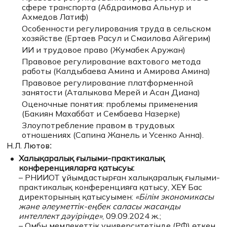
сфере транспорта (Абдраимова Альнур и
Ахмедов Латиф)
Особенности регулирования труда в сельском
хозяйстве (Ертаев Расул и Смаилова Айгерим)
ИИ и трудовое право (Жумабек Аружан)
Правовое регулирование вахтового метода
работы (Калдыбаева Амина и Амирова Амина)
Правовое регулирование платформенной
занятости (Аталыкова Мерей и Асан Диана)
Оценочные понятия: проблемы применения
(Бакиян Махаббат и Сембаева Назерке)
Злоупотребление правом в трудовых
отношениях (Сапина Жанель и Усенко Анна).
Н.Л. Лютов:
Халықаралық ғылыми-практикалық
конференцияларға қатысуы:
– РНИИОТ ұйымдастырған халықаралық ғылыми-
практикалық конференцияға қатысу, ХЕҰ Бас
директорының қатысуымен:
«Білім экономикасы
және әлеуметтік-еңбек саласы жасанды
интеллект дәуірінде»
, 09.09.2024 ж.;
– Омбы мемлекеттік университетінде (РФ) өткен