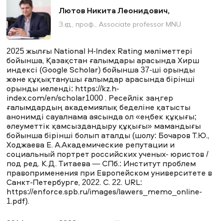
Лютов Никита Леонидович,
З.ғ.д., проф., Аssociate professor MNU
2025 жылғы National Н-Index Rating мәліметтері
бойынша, Қазақстан ғалымдары арасында Хирш
индексі (Google Scholar) бойынша 37-ші орынды
және құқықтанушы ғалымдар арасында бірінші
орынды иеленді:
https://kz.h-
index.com/en/scholar1000
. Ресейлік заңгер
ғалымдардың академиялық беделіне қатысты
анонимді сауалнама аясында ол «еңбек құқығы;
әлеуметтік қамсыздандыру құқығы» мамандығы
бойынша бірінші болып аталды (шолу: Бочаров Т.Ю.,
Ходжаева Е. А.Академические репутации и
социальный портрет российских ученых- юристов /
под ред. К.Д. Титаева — СПб.: Институт проблем
правоприменения при Европейском университете в
Санкт-Петербурге, 2022. С. 22. URL:
https://enforce.spb.ru/images/lawers_memo_online-
1.pdf).