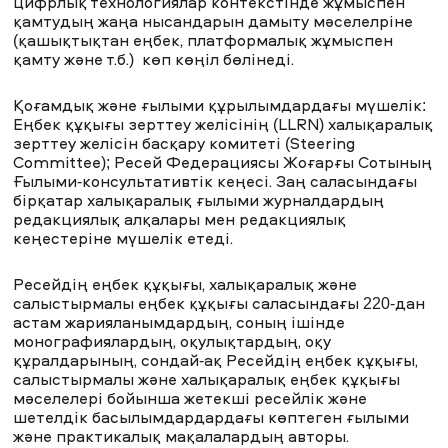
цифрлық технологиялар контекстінде жұмыспен
қамтудың жаңа нысандарын дамыту мәселелріне
(қашықтықтан еңбек, платформалық жұмыспен
қамту және т.б.) көп көңіл бөлінеді.
Қоғамдық және ғылыми құрылымдардағы мүшелік:
Еңбек құқығы зерттеу желісінің (LLRN) халықаралық
зерттеу желісін басқару комитеті (Steering
Committee); Ресей Федерациясы Жоғарғы Сотының
Ғылыми-консультативтік кеңесі. Заң саласындағы
бірқатар халықаралық ғылыми журналдардың
редакциялық алқалары мен редакциялық
кеңестеріне мүшелік етеді.
Ресейдің еңбек құқығы, халықаралық және
салыстырмалы еңбек құқығы саласындағы 220-дан
астам жарияланымдардың, соның ішінде
монографиялардың, оқулықтардың, оқу
құралдарының, сондай-ақ Ресейдің еңбек құқығы,
салыстырмалы және халықаралық еңбек құқығы
мәселелері бойынша жетекші ресейлік және
шетелдік басылымдардардағы көптеген ғылыми
және практикалық мақалалардың авторы.