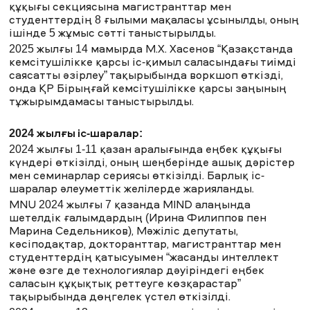
Maqsut Narikbayev University Жоғары құқық мектебінің
құқығы секциясына магистранттар мен
Associate Professor, еңбек құқығы бойынша оқулықтың
студенттердің 8 ғылыми мақаласы ұсынылды, оның
авторы.
ішінде 5 жұмыс сәтті таныстырылды.
Никита Лютов
-еңбек құқығы саласындағы әлемде
танылған ғалым, заң ғылымдарының докторы, Maqsut
2025 жылғы 14 мамырда М.Х. Хасенов “Қазақстанда
Narikbayev University Жоғары құқық мектебінің
кемсітушілікке қарсы іс-қимыл саласындағы тиімді
Associate Professor, Халықаралық еңбек құқығы
саясатты әзірлеу” тақырыбында воркшоп өткізді,
бойынша оқулықтың авторы, сондай-ақ халықаралық
онда ҚР Бірыңғай кемсітушілікке қарсы заңының
еңбек ұйымына кеңес береді, түрлі жобаларда
тұжырымдамасы таныстырылды.
сарапшы ретінде танылған.
Айбек Амангелдин
Астана
қаласының
мамандандырылған
сотының
судьясы
,
ҚР
Жоғары
Сот
2024 жылғы іс-шаралар:
Кеңесі
жанындағы
Сот
төрелігі
академиясының
лекторы
,
заң
ғылымдарының
магистрі
болып
табылады
,
2024 жылғы 1-11 қазан аралығында еңбек құқығы
заңнаманы
түсіндіруді
белсенді
жүргізеді
.
күндері өткізілді, оның шеңберінде ашық дәрістер
Эстер Бабаджанян
заң ғылымдарының магистрі,
мен семинарлар сериясы өткізілді. Барлық іс-
жоғары заң мектебінің оқытушы профессоры және
шаралар әлеуметтік желілерде жарияланды.
Maqsut Narikbayev University заң клиникасының
жетекшісі, сонымен қатар заң практикасымен
MNU 2024 жылғы 7 қазанда MIND алаңында
айналысады, соттарға үнемі құқықтық пікірлер
шетелдік ғалымдардың (Ирина Филиппов пен
білдіреді және көптеген мәселелер бойынша кеңес
Марина Седельников), Мәжіліс депутаты,
береді.
кәсіподақтар, докторанттар, магистранттар мен
Анар Кусаинова
басқару
саласындағы
PhD
,
Стратегия
студенттердің қатысуымен “жасанды интеллект
және
HR
департаментінің
директоры
,
Teaching
Professor
Maqsut
Narikbayev
University
.
және өзге де технологиялар дәуіріндегі еңбек
Жан-Торе Аязбеков
экономика магистрі, Ломоносов
саласын құқықтық реттеуге көзқарастар”
атындағы ММУ және Queen Mary, University of London
тақырыбында дөңгелек үстел өткізілді.
түлегі, Maqsut Narikbayev University Халықаралық