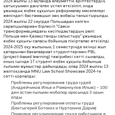
2024 жылғы 13 ақпанда әлеуметтік әріптестердің
Экономика Мектебінің Teaching professor, hr және
change management саласындағы консультант және
қатысуымен дөңгелек үстел өткізіліп, онда
менеджер, HR және жобалық басқару саласындағы
ұжымдық еңбек құқығын реформалау мәселелері
халықаралық CIPD және IPMA сертификаттардың
жөніндегі бастамашыл заң жобасы таныстырылды.
иегері.
2024 жылғы 22 сәуірде Польшадан келген
Lauera Zakey-
заң ғылымдарының магистрі, еңбек
құқығы жөніндегі маман, «LawWork» ҚҚ директоры, ICF/
сарапшылармен бірлесіп “Саяси
ХЕҰ жаттықтырушысы, ЕҚДБ тәлімгері/елшісі, PhD-
трансформациядағы кәсіподақтардың рөлі:
докторант.
Польша мен Қазақстанды салыстыру” ұжымдық
еңбек құқығы саласы бойынша пікірталас өткізілді.
Біздің барлық оқытушыларымыздың
практикалық және академиялық тәжірибесі
2024-2025 оқу жылының 1 семестрінде екінші жыл
бар, бұл алынған білімнің қолданбалы сипатын
қатарынан бакалавриат студенттерімен PBL
және іргелі, тақырыптарды ашуға ғылыми
(project-based learning) тәжірибесі сәтті сыналды,
көзқарасты қамтамасыз етуге мүмкіндік
оның ішінде 17 студент еңбек құқығы бойынша
береді.
ғылыми жұмыстар дайындады, олар 2024 жылғы 13
Біздің бақылауларымыз бойынша, мазмұны
желтоқсанда MNU Law School Showcase 2024-те
мен дәріскерлер құрамы бойынша нарықта
сәтті қорғалды:
осы бағдарламаның теңдесі жоқ. Курс
Проблемы регулирования труда судей
Құқықтану, HR-менеджмент және
(Андрейчиков Илья и Раманкулов Ильяс) – 100
конфликтология қиылысында пәнаралық
ден астам ғылыми жобалар арасында 3 орын
сипатқа ие.
алды.
Проблемы регулирования оплаты труда
(Бактыгерей Ботакоз и Нуртазина Дария)
Правовое регулирование труда работников в