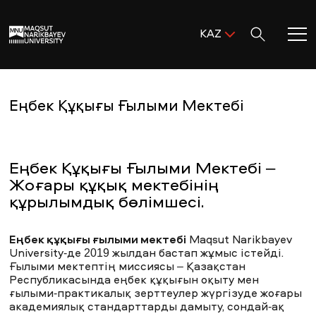
Поиск:
KAZ
ENG
KAZ
Басты бет
RUS
Еңбек Құқығы Ғылыми Мектебі
MNU-ге қош келдіңіз!
Еңбек Құқығы Ғылыми Мектебі –
Академиялық өмір
Жоғары құқық мектебінің
құрылымдық бөлімшесі.
Зерттеу және ғылым
Еңбек құқығы ғылыми мектебі
Maqsut Narikbayev
Оқуға қабылдау және қолдау
University-де 2019 жылдан бастап жұмыс істейді.
Ғылыми мектептің миссиясы – Қазақстан
Республикасында еңбек құқығын оқыту мен
MNU тынысы
ғылыми-практикалық зерттеулер жүргізуде жоғары
академиялық стандарттарды дамыту, сондай-ақ