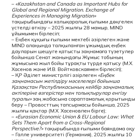
–
«Kazakhstan and Canada as Important Hubs for
Global and Regional Migration. Exchange of
Experiences in Managing Migration»
тақырыбындағы халықаралық ғылыми дөңгелек
үстелді өткізу – 2025 жылғы 28 мамыр, MIND
ұйымымен бірлесіп;
– Еңбек құқығы ғылыми мектебі әзірлеген және
MIND алаңында талқыланған ұжымдық еңбек
дауларын шешуге қатысты заңнамаға түзетулер
бойынша Сенат жанындағы Жұмыс тобының
жұмысына жыл бойы тұрақты түрде қатысу (М.Х.
Хасенов және И.В. Войтковскаямен бірлесіп);
– ҚР Әділет министрлігі әзірлеген
«Еңбек
заңнамасын жетілдіру мәселелері бойынша
Қазақстан Республикасының кейбір заңнамалық
актілеріне өзгерістер мен толықтырулар енгізу
туралы»
заң жобасына сараптамалық қорытынды
беру – Провосттың тапсырмасы бойынша, 2025
жылғы қаңтар (М.Х. Хасеновпен бірге);
–
«Eurasian Economic Union & EU Labour Law: What
Sets Them Apart from a Cross-Regional
Perspective?»
тақырыбында ғылыми баяндама оқу
– Галле университеті (Германия), 2025 жылғы 10