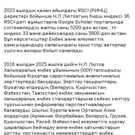
2023 жылдың қазан айындағы RSCI (РИНЦ)
деректері бойынша Н.Л. Лютовтың Хирш индексі 36,
RSCI-дегі жұмыстарға Google Scholar порталында
сілтемелердің жалпы саны 5200-ден астам, : H-
индекс 33 және дәйексөздер саны 5800-ден астам.
Бұл көрсеткіштер Еңбек және әлеуметтік
қамсыздандыру саласындағы орыс тілді авторлар
үшін ең жоғары болып саналады.
2016 жылдан 2025 жылға дейін Н.Л. Лютов
Халықаралық еңбек ұйымының (ХЕҰ) тапсырысы
бойынша бірқатар сараптамалық-аналитикалық
зерттеулерді басқарды. Зерттеу тақырыптары
бірқатар елдердің (Беларусь, Қырғызстан,
Өзбекстан, Тәжікстан) еңбек заңнамасын
халықаралық еңбек стандарттарына сәйкес келтіру
тұрғысынан реформалау перспективаларын
бағалауды; Шығыс Еуропа және Орталық Азия
елдерінде (Армения, Әзірбайжан, Беларусь, Грузия,
Қырғызстан, Ресей, Өзбекстан) әлеуметтік қорғау
шараларын бейімдеу және еңбек қатынастарын
реттеу; посткеңестік мемлекеттердегі еңбек