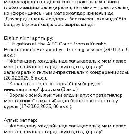
международных сделок и контрактов в условиях
глобализации» халықаралық ғылыми – практикалық
конференциясының материалдар жинағында
“Дауларды шешу жолдары” бастамасы аясында”Бір
белдеу-бір жол”мақаласы жарияланды.
Біліктілікті арттыру:
– “Litigation at the AIFC Court from a Kazakh
Practitioner’s Perspective” training session (29.01.25., 6
ак.с.);
– “Жаһандану жағдайында халықаралық мәмілелер
мен келісімшарттарды құқықтық қорғау”
халықаралық ғылыми-практикалық конференциясы.
(26.02.2025, 8 ак.с.),
– “Қазақстан педагогтары: білім берудегі
инновациялар” форумы (8 ак.с.),
– “Зорлық-зомбылықтың алдын алу: стратегиялар
мен техника” тақырыбында біліктілікті арттыру
курсы (17-28.02.2025, 80 ак.с.).
Алғыс хаттар:
– “Жаһандану жағдайында халықаралық мәмілелер
мен келісімшарттарды құқықтық қорғау”