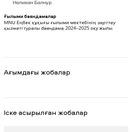
Налихан Балнур
Ғылыми баяндамалар
MNU Еңбек құқығы ғылыми мектебінің
зерттеу
қызметі туралы баяндама
, 2024–2025 оқу жылы.
Ағымдағы жобалар
Іске асырылған жобалар