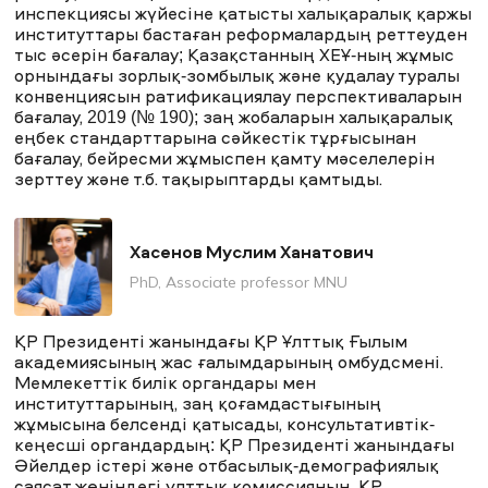
инспекциясы жүйесіне қатысты халықаралық қаржы
институттары бастаған реформалардың реттеуден
тыс әсерін бағалау; Қазақстанның ХЕҰ-ның жұмыс
орнындағы зорлық-зомбылық және қудалау туралы
конвенциясын ратификациялау перспективаларын
бағалау, 2019 (№ 190); заң жобаларын халықаралық
еңбек стандарттарына сәйкестік тұрғысынан
бағалау, бейресми жұмыспен қамту мәселелерін
зерттеу және т.б. тақырыптарды қамтыды.
Хасенов Муслим Ханатович
PhD, Аssociate professor MNU
ҚР Президенті жанындағы ҚР Ұлттық Ғылым
академиясының жас ғалымдарының омбудсмені.
Мемлекеттік билік органдары мен
институттарының, заң қоғамдастығының
жұмысына белсенді қатысады, консультативтік-
кеңесші органдардың: ҚР Президенті жанындағы
Әйелдер істері және отбасылық-демографиялық