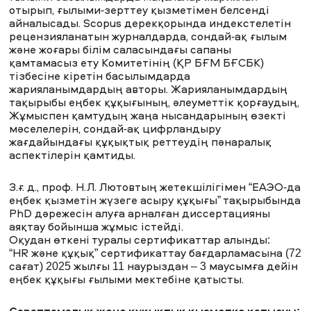
отырып, ғылыми-зерттеу қызметімен белсенді
айналысады. Scopus дерекқорында индекстелетін
рецензияланатын журналдарда, сондай-ақ ғылым
және жоғары білім саласындағы сапаны
қамтамасыз ету Комитетінің (ҚР БҒМ БҒСБК)
тізбесіне кіретін басылымдарда
жарияланымдардың авторы. Жарияланымдардың
тақырыбы еңбек құқығының, әлеуметтік қорғаудың,
Жұмыспен қамтудың жаңа нысандарының өзекті
мәселелерін, сондай-ақ цифрландыру
жағдайындағы құқықтық реттеудің пәнаралық
аспектілерін қамтиды.
З.ғ. д., проф. Н.Л. Лютовтың жетекшілігімен “ЕАЭО-да
еңбек қызметін жүзеге асыру құқығы” тақырыбында
PhD дәрежесін алуға арналған диссертацияны
аяқтау бойынша жұмыс істейді.
Оқудан өткені туралы сертификаттар алынды:
“HR және құқық” сертификаттау бағдарламасына (72
сағат) 2025 жылғы 11 наурыздан – 3 маусымға дейін
еңбек құқығы ғылыми мектебіне қатысты.