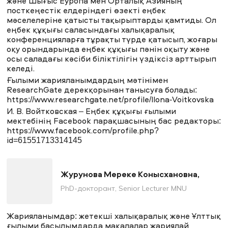
және Шығыс Еуропа мен Орталық Азияның
посткеңестік елдеріндегі өзекті еңбек
мәселелеріне қатысты тақырыптарды қамтиды. Ол
еңбек құқығы саласындағы халықаралық
конференцияларға тұрақты түрде қатысып, жоғары
оқу орындарында еңбек құқығы пәнін оқыту және
осы саладағы кәсіби біліктілігін үздіксіз арттырып
келеді.
Ғылыми жарияланымдардың мәтінімен
ResearchGate дерекқорынан танысуға болады:
https://www.researchgate.net/profile/Ilona-Voitkovska
И. В. Войтковская – Еңбек құқығы ғылыми
мектебінің Facebook парақшасының бас редакторы:
https://www.facebook.com/profile.php?
id=61551713314145
Журунова Мереке Конысхановна,
PhD-докторант, Senior Lecturer MNU
Жарияланымдар: жетекші халықаралық және Ұлттық
ғылыми басылымдарда мақалалар жариялай