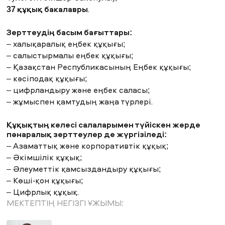
37 құқық бакалавры
.
Зерттеудің басым бағыттары:
– халықаралық еңбек құқығы;
– салыстырмалы еңбек құқығы;
– Қазақстан Республикасының Еңбек құқығы;
– кәсіподақ құқығы;
– цифрландыру және еңбек саласы;
– жұмыспен қамтудың жаңа түрлері.
Құқықтың келесі салаларымен түйіскен жерде
пәнаралық зерттеулер де жүргізіледі:
– Азаматтық және корпоративтік құқық;
– Әкімшілік құқық;
– Әлеуметтік қамсыздандыру құқығы;
– Көші-қон құқығы;
– Цифрлық құқық.
МЕКТЕПТІҢ НЕГІЗГІ ҰЖЫМЫ: