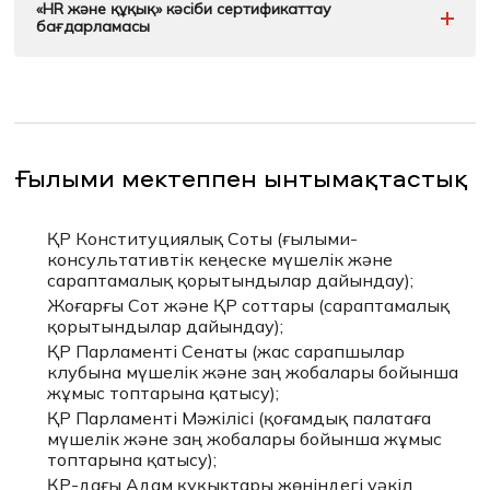
«HR және құқық» кәсіби сертификаттау
бағдарламасы
Ғылыми мектеппен ынтымақтастық
Бұл бағдарлама алғаш рет 2021 жылы іске
ҚР Конституциялық Соты (ғылыми-
асырылды, бірінші шығарылым 2021 жылы,
консультативтік кеңеске мүшелік және
екіншісі 2023 жылы, үшіншісі 2024 жылы,
сараптамалық қорытындылар дайындау);
төртіншісі 2025 жылғы маусымда сәтті
Жоғарғы Сот және ҚР соттары (сараптамалық
өткізілді.
қорытындылар дайындау);
Бұл ғылыми мектептің флагмандық тәжірибеге
ҚР Парламенті Сенаты (жас сарапшылар
бағытталған жобасы. 2025 жылы біз өз
клубына мүшелік және заң жобалары бойынша
әлеуетімізді арттырдық, бағдарламаны
жұмыс топтарына қатысу);
жетілдірдік, мазмұнды өзектендірдік.
2025 жылы бағдарламаны республиканың
ҚР Парламенті Мәжілісі (қоғамдық палатаға
түкпір-түкпірінен 55 адам игерді.
Бағдарлама
мүшелік және заң жобалары бойынша жұмыс
түлектерінің
жалпы
саны
барлық
жылдары
топтарына қатысу);
150
–
ден
астам
адамды
құрады
.
Онлайн
форматтың
арқасында
біз
аймақтық
өкілдікті
ҚР-дағы Адам құқықтары жөніндегі уәкіл