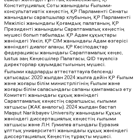
саясат жөніндегі ұлттық комиссияның, ҚР
Конституциялық Соты жанындағы Ғылыми-
консультативтік кеңестің, ҚР Парламенті Сенаты
жанындағы сарапшылар клубының, ҚР Парламенті
Мәжілісі жанындағы Қоғамдық палатаның, ҚР
Президенті жанындағы Сараптамалық кеңестің
мүшесі болып табылады. ҚР Адам құқықтары
жөніндегі Уәкіл, ҚР СІМ жанындағы Адам өзгерісі
жөніндегі диалог алаңы, ҚР Кәсіподақтар
федерациясы жанындағы Сараптамалық кеңес,
Iustus заң Кеңесшілер Палатасы, QID тәуелсіз
директорлар қауымдастығының мүшесі.
Ғылыми кадрларды аттестаттауға белсенді
қатысады: 2020 жылдан 2024 жылға дейін ҚР Ғылым
және жоғары білім министрлігінің Ғылым және
жоғары білім саласындағы сапаны қамтамасыз ету
Комитеті жанындағы құқық жөніндегі
Сараптамалық кеңестің сарапшысы, ғылыми
хатшысы (ЖАК аналогы). 2024 жылдан бастап
Maqsut Narikbayev University жанындағы Құқық
жөніндегі диссертациялық кеңестің ғылыми
хатшысы және Л.Н. Гумилев атындағы Еуразия
ұлттық университеті жанындағы құқық жөніндегі
диссертациялық Кеңестің тұрақты мүшесі.