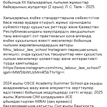
бойынша XII Халықаралық ғылыми жұмыстар
байқауының жүлдегері (2 орын). Л. С. Таля – 2025.
Халықаралық еңбек стандарттарына сәйкестігіне
баса назар аудара отырып, жұмыс орнындағы
күйзелістерді құқықтық реттеуді және Қазақстан
Республикасындағы ереуілдердің заңдылығын
тану жөніндегі сот практикасын қоса алғанда,
еңбек құқығының өзекті мәселелері бойынша
ғылыми жарияланымдардың авторы.
Mnu_labour_law_school Instagram парақшасының
әкімшісі, онда құқықтық тақырыптар мен құқықтық
ғылым мәселелері қолжетімді және интерактивті
түрде қамтылады:
https://www.instagram.com/mnu_labour_law_school?
igsh=MW5lbWUzMmR5bThrYg==
.
2024 жылы OSCE Academy Summer School-да оқыды,
академиялық жазу және әлеуметтік зерттеулер
әдістемесі бойынша модульдерді сәтті игерді. 2025
жылы Жапония СІМ қолдауымен JICE
ұйымдастырған MIRAI (заң ережесі)
бағдарламасына қатысты. Сол жылы Бангкокта