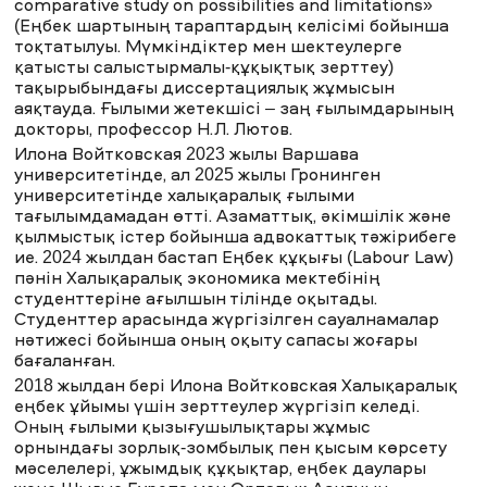
comparative study on possibilities and limitations»
(Еңбек шартының тараптардың келісімі бойынша
тоқтатылуы. Мүмкіндіктер мен шектеулерге
қатысты салыстырмалы-құқықтық зерттеу)
тақырыбындағы диссертациялық жұмысын
аяқтауда. Ғылыми жетекшісі – заң ғылымдарының
докторы, профессор Н.Л. Лютов.
Илона Войтковская 2023 жылы Варшава
университетінде, ал 2025 жылы Гронинген
университетінде халықаралық ғылыми
тағылымдамадан өтті. Азаматтық, әкімшілік және
қылмыстық істер бойынша адвокаттық тәжірибеге
ие. 2024 жылдан бастап Еңбек құқығы (Labour Law)
пәнін Халықаралық экономика мектебінің
студенттеріне ағылшын тілінде оқытады.
Студенттер арасында жүргізілген сауалнамалар
нәтижесі бойынша оның оқыту сапасы жоғары
бағаланған.
2018 жылдан бері Илона Войтковская Халықаралық
еңбек ұйымы үшін зерттеулер жүргізіп келеді.
Оның ғылыми қызығушылықтары жұмыс
орнындағы зорлық-зомбылық пен қысым көрсету
мәселелері, ұжымдық құқықтар, еңбек даулары