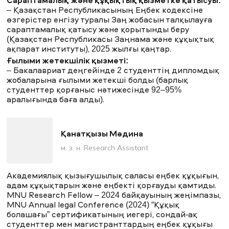
Сараптамалық және құқықтық қызметке қатысуы:
– Қазақстан Республикасының Еңбек кодексіне
өзгерістер енгізу туралы Заң жобасын талқылауға
сараптамалық қатысу және қорытынды беру
(Қазақстан Республикасы Заңнама және құқықтық
ақпарат институты), 2025 жылғы қаңтар.
Ғылыми жетекшілік қызметі:
– Бакалавриат деңгейінде 2 студенттің дипломдық
жобаларына ғылыми жетекші болды (барлық
студенттер қорғаныс нәтижесінде 92–95%
аралығында баға алды).
Қанатқызы Мәдина
м. з. н. Research Assistant
Академиялық қызығушылық саласы еңбек құқығын,
адам құқықтарын және еңбекті қорғауды қамтиды.
MNU Research Fellow – 2024 байқауының жеңімпазы,
MNU Annual legal Conference (2024) “Құқық
болашағы” сертификатының иегері, сондай-ақ
студенттер мен магистранттардың еңбек құқығы