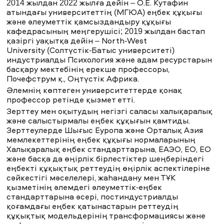
2014 жылдан 2022 жылға дейін – О.Е. Кутафин
атындағы университеттің (МГЮА) еңбек құқығы
және әлеуметтік қамсыздандыру құқығы
кафедрасының меңгерушісі; 2019 жылдан бастап
қазіргі уақытқа дейін – North-West
University (Солтүстік-Батыс университеті)
индустриалды Психология және адам ресурстарын
басқару мектебінің ерекше профессоры,
Почефструм қ., Оңтүстік Африка.
Әлемнің көптеген университеттерде қонақ
профессор ретінде қызмет етті.
Зерттеу мен оқытудың негізгі саласы халықаралық
және салыстырмалы еңбек құқығын қамтиды.
Зерттеулерде Шығыс Еуропа және Орталық Азия
мемлекеттерінің еңбек құқығы нормаларының
Халықаралық еңбек стандарттарына, ЕАЭО, ЕО, ЕО
және басқа да өңірлік бірлестіктер шеңберіндегі
еңбекті құқықтық реттеудің өңірлік аспектілеріне
сәйкестігі мәселелері, жаһандану мен ТҰК
қызметінің әлемдегі әлеуметтік-еңбек
стандарттарына әсері, постиндустриалды
қоғамдағы еңбек қатынастарын реттеудің
құқықтық модельдерінің трансформациясы және