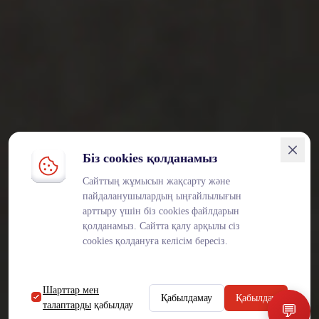
Біз cookies қолданамыз
Сайттың жұмысын жақсарту және
пайдаланушылардың ыңғайлылығын
арттыру үшін біз cookies файлдарын
қолданамыз. Сайтта қалу арқылы сіз
cookies қолдануға келісім бересіз.
Шарттар мен
Қабылдамау
Қабылдау
талаптарды
қабылдау
💬