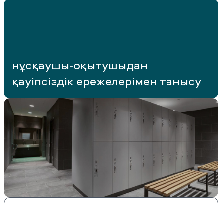
нұсқаушы-оқытушыдан
қауіпсіздік ережелерімен танысу