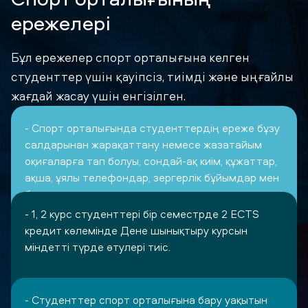
Спорт орталығының
ережелері
Бұл ережелер спорт орталығына келген
студенттер үшін қауіпсіз, тиімді және ыңғайлы
жағдай жасау үшін енгізілген.
- Спорт орталығында студенттердің ереже бұзу
салдарынан жарақаттану немесе жазатайым
оқиғаларға тап болуы, сондай-ақ киім, құжаттар,
ақша, ұялы телефондар, зергерлік бұйымдар мен
басқа да құнды заттар қараусыз қалып, жоғалған
жағдайларда әкімшілік жауап бермейді.
- 1, 2 курс студенттері бір семестрде 2 ECTS
кредит көлемінде Дене шынықтыру курсын
міндетті түрде өтулері тиіс.
- Студенттер спорт орталығына бару уақытын