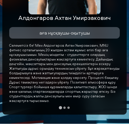
Алдонгаров Ахтан Умирзакович
аға нұсқаушы-оқытушы
Сәлеметсіз бе! Мен Алдонгаров Ахтан Умирзакович, MNU
фитнес орталығының 20 жылдан астам жұмыс өтілі бар аға
нұсқаушысымын. Менің міндетім - студенттерге олардың
физикалық денсаулықтарын жақсартуға көмектесу. Дайындық
деңгейін, мақсаттары мен денсаулық ерекшеліктерін ескеру.
Жаттығуды дұрыс орындау техникасын үйрету. Бұл жарақаттануды
болдырмауға және жаттығулардың тиімділігін арттыруға
көмектеседі. Мотивация және қолдау көрсету. Процесті бақылау.
Дұрыс тамақтану негіздерін үйрету. Позитивті атмосфера құру.
Спорт түрлері бойынша құрамаларды қалыптастыру, ЖОО ішінде
және қалалық спартакиадаларда спорттық жарыстар өткізу. Біз
студенттердің жалпы денсаулығы мен өмір сүру сапасын
жақсартуға тырысамыз.