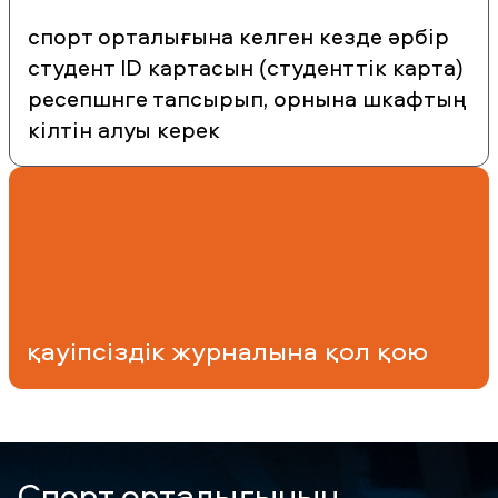
спорт орталығына келген кезде әрбір
студент ID картасын (студенттік карта)
ресепшнге тапсырып, орнына шкафтың
кілтін алуы керек
қауіпсіздік журналына қол қою