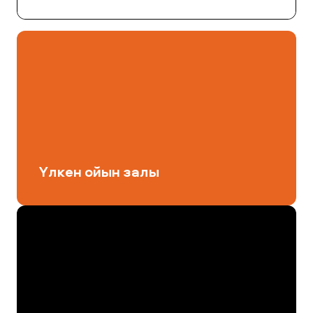
Үлкен ойын залында футбол, волейбол, баскетбол,
теннис, үстел теннисі және бадминтон секілді спорт
түрлерімен шұғылдануға болады.
Үлкен ойын залы
Жаттығу залы жаңа заманауи спорттық құрал-
жабдықтармен жабдықталып, кардио, күштік
жаттығулар және еркін салмақ аймақтарына бөлінген.
Жеке бағдарлама құру үшін кәсіби нұсқаушылардан