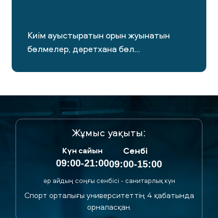
Киім ауыстыратын орын жуынатын бөлмелер,
дәретхана бөлмелері, кілттері бар шкафтар, шаш
кептіргіштермен, айналармен жабдықталған.
Киім ауыстыратын орын жуынатын
бөлмелер, дәретхана бөл...
Жұмыс уақыты:
Сенбі
Күн сайын
09:00-21:00
09:00-15:00
әр айдың соңғы сенбісі - санитарлық күн
Спорт орталығы университеттің 4 қабатында
орналасқан.