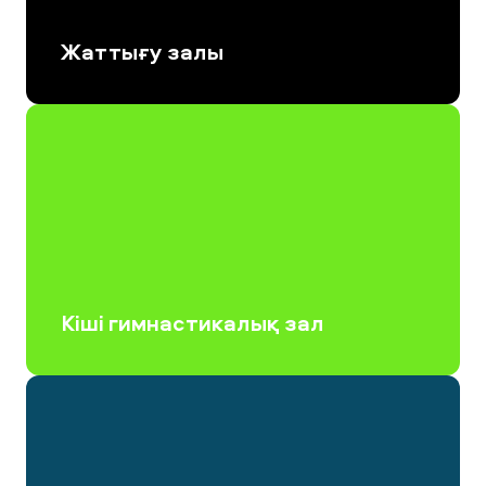
кеңес алуға болады.
Жаттығу залы
Кіші гимнастикалық зал топтық жаттығулар өткізуге
арналған.
Кіші гимнастикалық зал