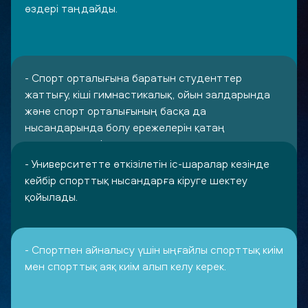
өздері таңдайды.
- Спорт орталығына баратын студенттер
жаттығу, кіші гимнастикалық, ойын залдарында
және спорт орталығының басқа да
нысандарында болу ережелерін қатаң
сақтаулары тиіс.
- Университетте өткізілетін іс-шаралар кезінде
кейбір спорттық нысандарға кіруге шектеу
қойылады.
- Спортпен айналысу үшін ыңғайлы спорттық киім
мен спорттық аяқ киім алып келу керек.