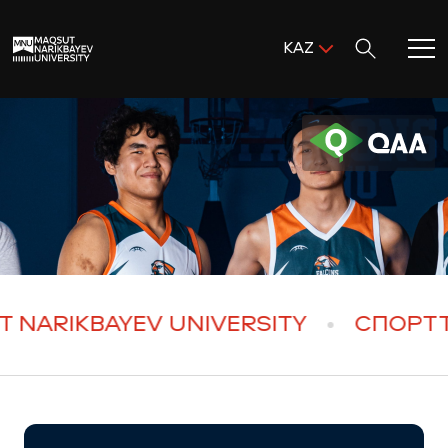
Поиск:
KAZ
ENG
KAZ
Басты бет
RUS
MNU-ге қош келдіңіз!
Академиялық өмір
Зерттеу және ғылым
NARIKBAYEV UNIVERSITY
СПОРТТЫ
Оқуға қабылдау және қолдау
MNU тынысы