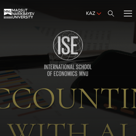
Поиск:
KAZ
ENG
KAZ
Басты бет
RUS
MNU-ге қош келдіңіз!
Академиялық өмір
Зерттеу және ғылым
Оқуға қабылдау және қолдау
MNU тынысы