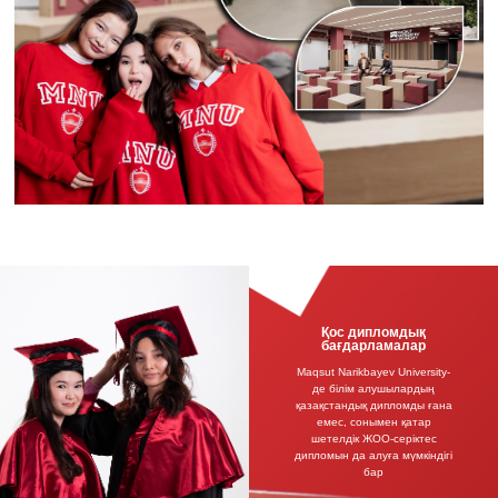
Қос дипломдық
бағдарламалар
Maqsut Narikbayev University-
де білім алушылардың
қазақстандық дипломды ғана
емес, сонымен қатар
шетелдік ЖОО-серіктес
дипломын да алуға мүмкіндігі
бар