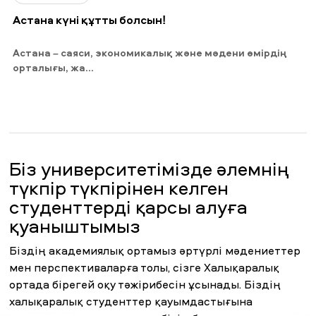
Астана күні құтты болсын!
Астана – саяси, экономикалық және мәдени өмірдің
орталығы, жа...
Біз университетімізде әлемнің
түкпір түкпірінен келген
студенттерді қарсы алуға
қуаныштымыз
Біздің академиялық ортамыз әртүрлі мәдениеттер
мен перспективаларға толы, сізге Халықаралық
ортада бірегей оқу тәжірибесін ұсынады. Біздің
халықаралық студенттер қауымдастығына