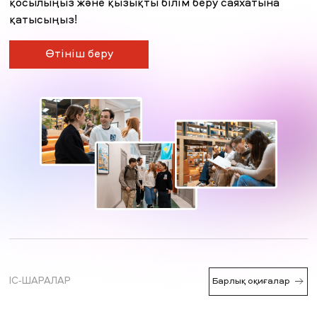
қосылыңыз және қызықты білім беру саяхатына
қатысыңыз!
Өтініш беру
ІС-ШАРАЛАР
Барлық оқиғалар