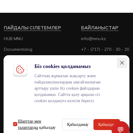
ПАЙДАЛЫ СІЛЕТЕМЛЕР
БАЙЛАНЫСТАР
HUB MNU
info@mnu.kz
Documentolog
+7 - (717) - 270 - 30 - 30
Canvas
+7 - (700) - 170 - 30 - 30
Біз cookies қолданамыз
Platonus
Сайттың жұмысын жақсарту және
Outlook
пайдаланушылардың ыңғайлылығын
арттыру үшін біз cookies файлдарын
Smart MNU
қолданамыз. Сайтта қалу арқылы сіз
cookies қолдануға келісім бересіз.
Шарттар мен
ENG
KAZ
RUS
Қабылдамау
Қабылдау
талаптарды
қабылдау
💬