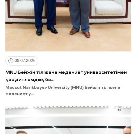
09.07.2026
MNU Бейжің тіл және мәдениет университетімен
қос дипломдық ба...
Maqsut Narikbayev University (MNU) Бейжің тіл және
мәдениет у...