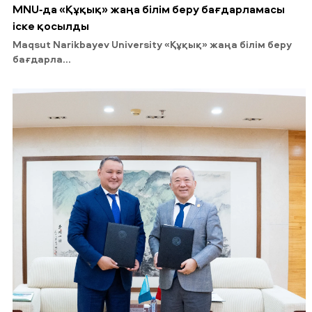
MNU-да «Құқық» жаңа білім беру бағдарламасы
іске қосылды
Maqsut Narikbayev University «Құқық» жаңа білім беру
бағдарла...