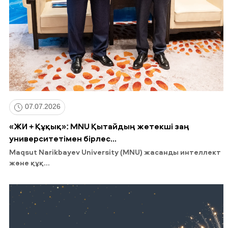
07.07.2026
«ЖИ + Құқық»: MNU Қытайдың жетекші заң
университетімен бірлес...
Maqsut Narikbayev University (MNU) жасанды интеллект
және құқ...