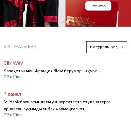
Толығырақ
БІЗ ТУРАЛЫ БАҚ
Біз туралы БАҚ
Silk Way
Қазақстан мен Франция білім беру қорын құрды
PR office
7 канал
М. Нәрікбаев атындағы университетте студенттерге
арналған ауқымды еңбек жәрмеңкесі өт
PR office