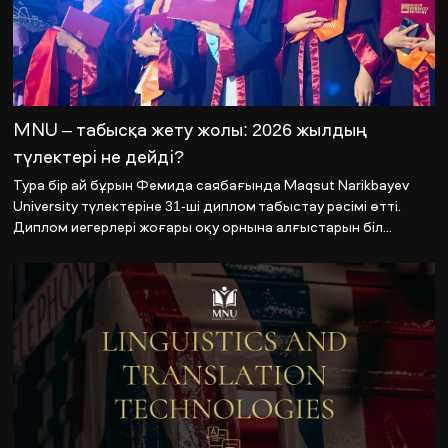
MNU – табысқа жету жолы: 2026 жылдың
түлектері не дейді?
Тура бір ай бұрын Фемида саябағында Maqsut Narikbayev
University түлектеріне 31-ші диплом табыстау рәсімі өтті.
Диплом иегерлері жоғары оқу орнына алғыстарын біл...