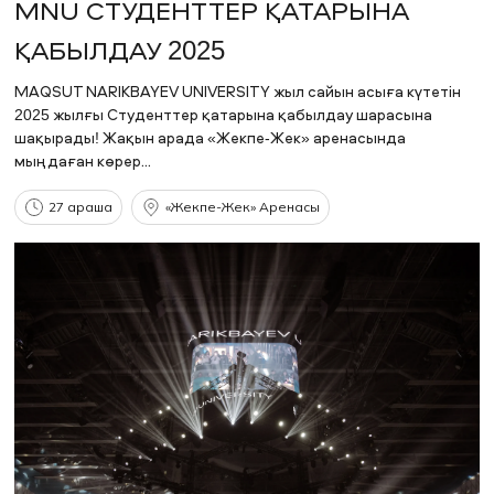
MNU СТУДЕНТТЕР ҚАТАРЫНА
ҚАБЫЛДАУ 2025
MAQSUT NARIKBAYEV UNIVERSITY жыл сайын асыға күтетін
2025 жылғы Студенттер қатарына қабылдау шарасына
шақырады! Жақын арада «Жекпе-Жек» аренасында
мыңдаған көрер...
27 қараша
«Жекпе-Жек» Аренаcы