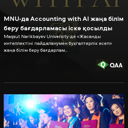
MNU-да Accounting with AI жаңа білім
ЖАҢАЛЫҚТАР
БАҚ БІЗ ТУРАЛЫ
ЖҰМЫС ОРЫНДАРЫ
ҚЫЗМЕТКЕРЛЕР
ТҮЛЕКТЕР
ENDOWMENT
беру бағдарламасы іске қосылды
ENG
KAZ
RUS
Maqsut Narikbayev University-де «Жасанды
интеллектіні пайдаланумен бухгалтерлік есеп»
жаңа білім беру бағдарлам...