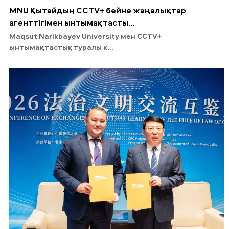
MNU Қытайдың CCTV+ бейне жаңалықтар
агенттігімен ынтымақтасты...
Maqsut Narikbayev University мен CCTV+
ынтымақтастық туралы к...