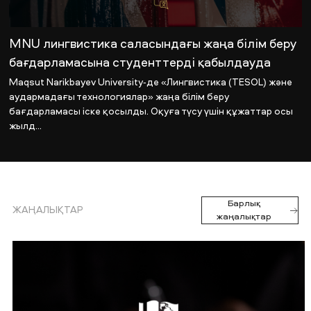
MNU лингвистика саласындағы жаңа білім беру
бағдарламасына студенттерді қабылдауда
Maqsut Narikbayev University-де «Лингвистика (TESOL) және
аудармадағы технологиялар» жаңа білім беру
бағдарламасы іске қосылды. Оқуға түсу үшін құжаттар осы
жылд...
Барлық
ЖАҢАЛЫҚТАР
жаңалықтар