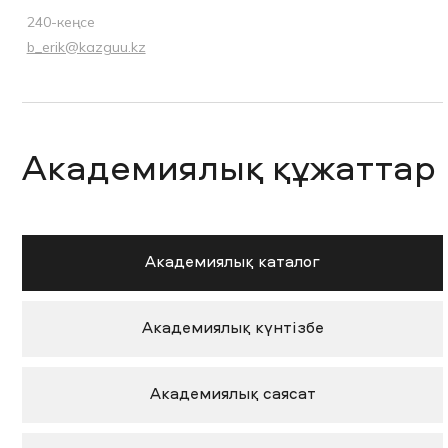
240-кеңсе
b_erik@kazguu.kz
Академиялық құжаттар
Академиялық каталог
Академиялық күнтізбе
Академиялық саясат