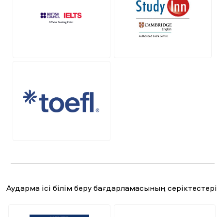
Аударма ісі білім беру бағдарламасының серіктестер