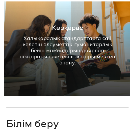
Көзқарас
Халықаралық стандарттарға сай
келетін әлеуметтік-гуманитарлық
бейін мамандарын даярлап
шығаратын жетекші жоғары мектеп
атану.
Білім беру