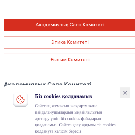
Академиялық Сапа Комитеті
Этика Комитеті
Ғылым Комитеті
Академиялық Сапа Комитеті
Біз cookies қолданамыз
Академиялық Сапа Комитетінің негізгі миссиясы –
Maqsut Narikbayev University қабырғасында
Сайттың жұмысын жақсарту және
академиялық мәселелерді қадағалау және шешу.
пайдаланушылардың ыңғайлылығын
арттыру үшін біз cookies файлдарын
Комитет жұмысы жалпы білім беру
қолданамыз. Сайтта қалу арқылы сіз cookies
бағдарламаларының сапасын бақылауға және
қолдануға келісім бересіз.
университеттің академиялық саясатына,