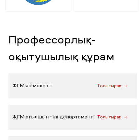
Профессорлық-
оқытушылық құрам
ЖГМ әкімшілігі
Толығырақ
ЖГМ ағылшын тілі департаменті
Толығырақ