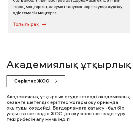
Қолданбалы лингвистика бағдарламасы екі шет тілін
терең меңгерген, әлеуметтанулық зерттеулер жүргізу
әдістемесін меңгерге...
Толығырақ
Академиялық ұтқырлық
Серіктес ЖОО
Академиялық ұтқырлық студенттерді академиялық
кезеңге шетелдік әріптес жоғары оқу орнында
оқытуды көздейді. Бағдарламаға қатысу - бұл бір
уақытта шетелдік ЖОО-да оқу және шетелде тұру
тәжірибесін алу мүмкіндігі