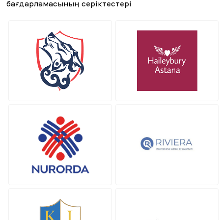
бағдарламасының серіктестері