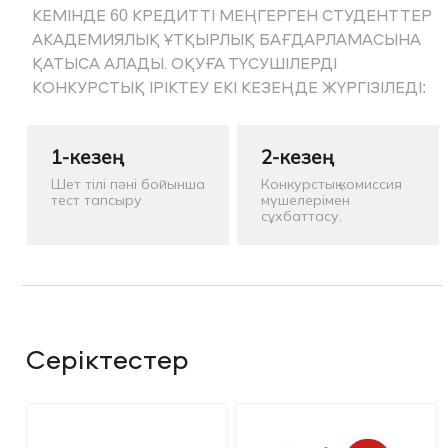
КЕМІНДЕ 60 КРЕДИТТІ МЕҢГЕРГЕН СТУДЕНТТЕР
АКАДЕМИЯЛЫҚ ҰТҚЫРЛЫҚ БАҒДАРЛАМАСЫНА
ҚАТЫСА АЛАДЫ. ОҚУҒА ТҮСУШІЛЕРДІ
КОНКУРСТЫҚ ІРІКТЕУ ЕКІ КЕЗЕҢДЕ ЖҮРГІЗІЛЕДІ:
1-кезең
2-кезең
Шет тілі пәні бойынша
Конкурстық комиссия
тест тапсыру
мүшелерімен
сұхбаттасу.
Серіктестер