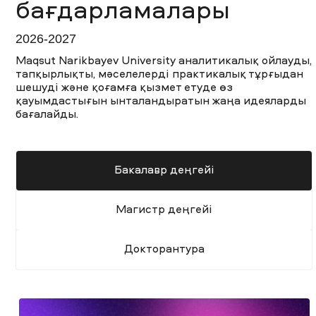
бағдарламалары
2026-2027
Maqsut Narikbayev University аналитикалық ойлауды,
тапқырлықты, мәселелерді практикалық тұрғыдан
шешуді және қоғамға қызмет етуде өз
қауымдастығын ынталандыратын жаңа идеяларды
бағалайды.
Бакалавр деңгейі
Магистр деңгейі
Докторантура