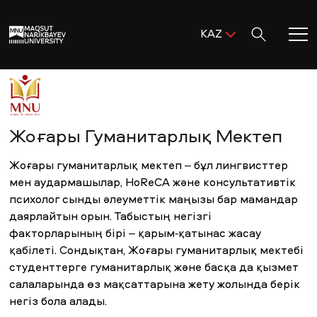
Поиск:
KAZ
ENG
KAZ
Басты бет
RUS
MNU-ге қош келдіңіз!
Жоғары Гуманитарлық Мектеп
Жоғары гуманитарлық мектеп – бұл лингвисттер
Академиялық өмір
мен аудармашылар, HoReCA және консультативтік
психолог сынды әлеуметтік маңызы бар мамандар
Зерттеу және ғылым
даярлайтын орын. Табыстың негізгі
факторларының бірі – қарым-қатынас жасау
қабілеті. Сондықтан, Жоғары гуманитарлық мектебі
Оқуға қабылдау және қолдау
студенттерге гуманитарлық және басқа да қызмет
салаларында өз мақсаттарына жету жолында берік
MNU тынысы
негіз бола алады.