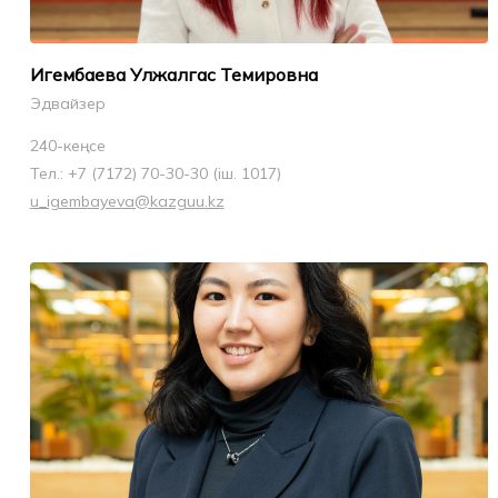
Игембаева Улжалгас Темировна
Эдвайзер
240-кеңсе
Тел.: +7 (7172) 70-30-30 (іш. 1017)
u_igembayeva@kazguu.kz