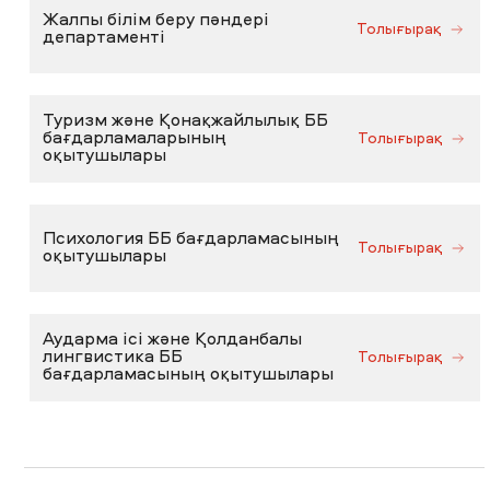
Жалпы білім беру пәндері
Толығырақ
департаменті
Туризм және Қонақжайлылық ББ
бағдарламаларының
Толығырақ
оқытушылары
Психология ББ бағдарламасының
Толығырақ
оқытушылары
Аударма ісі және Қолданбалы
лингвистика ББ
Толығырақ
бағдарламасының оқытушылары