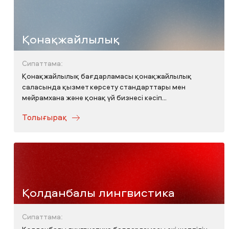
Қонақжайлылық
Сипаттама:
Қонақжайлылық бағдарламасы қонақжайлылық
саласында қызмет көрсету стандарттары мен
мейрамхана және қонақ үй бизнесі кәсіп...
Толығырақ
Қолданбалы лингвистика
Сипаттама: