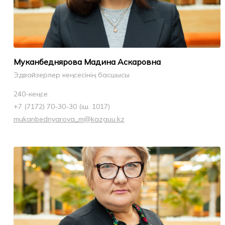
Муканбеднярова Мадина Аскаровна
Эдвайзерлер кеңсесінің басшысы
240-кеңсе
+7 (7172) 70-30-30 (іш. 1017)
mukanbednyarova_m@kazguu.kz