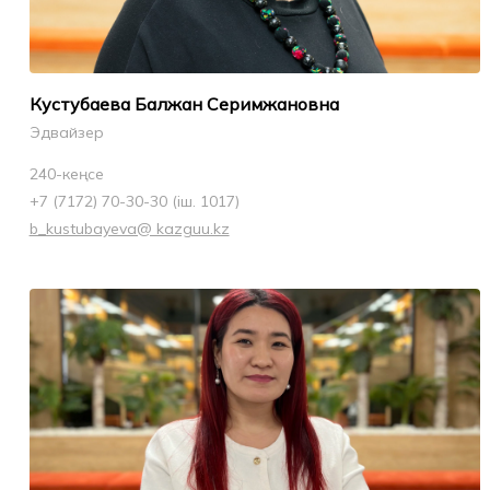
Кустубаева Балжан Серимжановна
Эдвайзер
240-кеңсе
+7 (7172) 70-30-30 (іш. 1017)
b_kustubayeva@ kazguu.kz