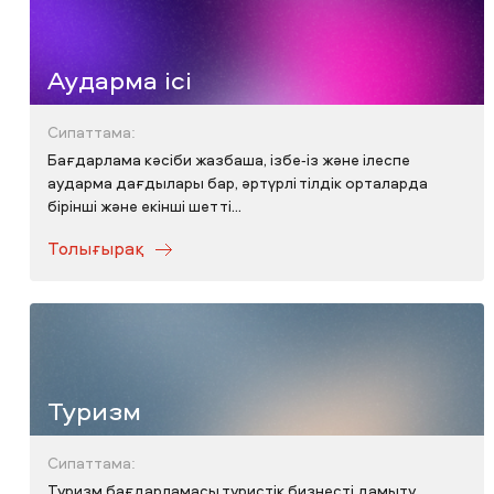
Аударма ісі
Сипаттама:
Бағдарлама кәсіби жазбаша, ізбе-із және ілеспе
аударма дағдылары бар, әртүрлі тілдік орталарда
бірінші және екінші шет ті...
Толығырақ
Туризм
Сипаттама:
Туризм бағдарламасы туристік бизнесті дамыту,