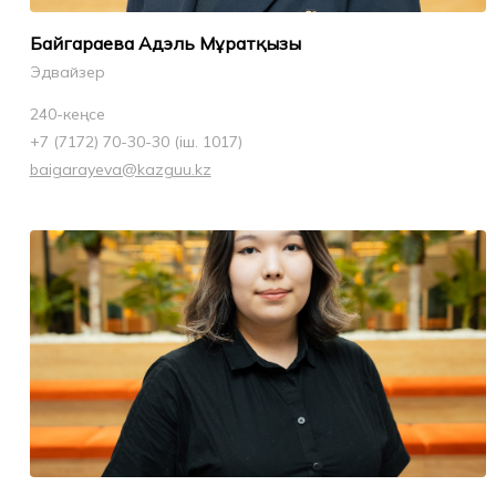
Байгараева Адэль Мұратқызы
Эдвайзер
240-кеңсе
+7 (7172) 70-30-30 (іш. 1017)
baigarayeva@kazguu.kz