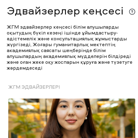
Эдвайзерлер кеңсесі
ЖГМ эдвайзерлер кеңсесі білім алушыларды
оқытудың бүкіл кезеңі ішінде ұйымдастыру-
әдістемелік және консультациялық жұмыстарды
жүргізеді, Жоғары гуманитарлық мектептің
академиялық саясаты шеңберінде білім
алушылардың академиялық мүдделерін білдіреді
және оған жеке оқу жоспарын құруға және түзетуге
жәрдемдеседі
ЖГМ ЭДВАЙЗЕРЛЕРІ