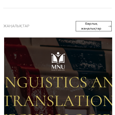
ЖАҢАЛЫҚТАР
БАҚ БІЗ ТУРАЛЫ
ЖҰМЫС ОРЫНДАРЫ
ҚЫЗМЕТКЕРЛЕР
ТҮЛЕКТЕР
ENDOWMENT
Барлық
ЖАҢАЛЫҚТАР
ENG
KAZ
RUS
жаңалықтар