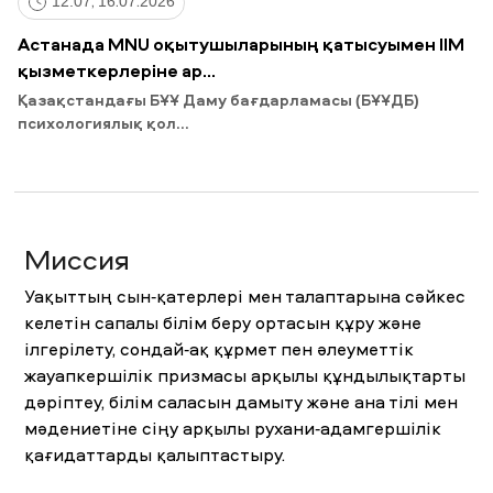
12:07, 16.07.2026
Астанада MNU оқытушыларының қатысуымен ІІМ
қызметкерлеріне ар...
Қазақстандағы БҰҰ Даму бағдарламасы (БҰҰДБ)
психологиялық қол...
Миссия
Уақыттың сын-қатерлері мен талаптарына сәйкес
келетін сапалы білім беру ортасын құру және
ілгерілету, сондай-ақ құрмет пен әлеуметтік
жауапкершілік призмасы арқылы құндылықтарты
дәріптеу, білім саласын дамыту және ана тілі мен
мәдениетіне сіңу арқылы рухани-адамгершілік
қағидаттарды қалыптастыру.