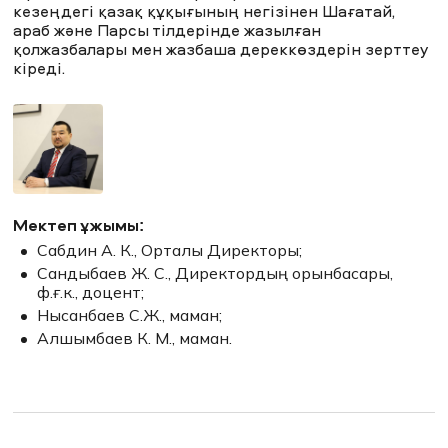
кезеңдегі қазақ құқығының негізінен Шағатай,
араб және Парсы тілдерінде жазылған
қолжазбалары мен жазбаша дереккөздерін зерттеу
ЖАҢАЛЫҚТАР
БАҚ БІЗ ТУРАЛЫ
ЖҰМЫС ОРЫНДАРЫ
ҚЫЗМЕТКЕРЛЕР
кіреді.
ТҮЛЕКТЕР
ENDOWMENT
ENG
KAZ
RUS
Мектеп ұжымы:
Сабдин А. К., Орталық Директоры;
Сандыбаев Ж. С., Директордың орынбасары,
ф.ғ.к., доцент;
Нысанбаев С.Ж., маман;
Алшымбаев К. М., маман.