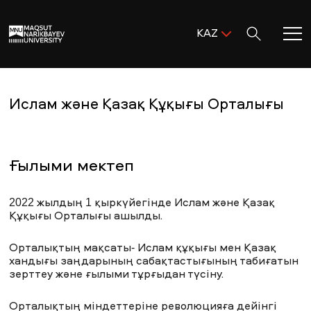
Поиск:
KAZ
ENG
KAZ
Басты бет
RUS
Ислам және Қазақ Құқығы Орталығы
MNU-ге қош келдіңіз!
Ғылыми мектеп
Академиялық өмір
2022 жылдың 1 қыркүйегінде Ислам және Қазақ
Зерттеу және ғылым
Құқығы Орталығы ашылды.
Оқуға қабылдау және қолдау
Орталықтың мақсаты- Ислам құқығы мен Қазақ
хандығы заңдарының сабақтастығының табиғатын
зерттеу және ғылыми тұрғыдан түсіну.
MNU тынысы
Орталықтың міндеттеріне революцияға дейінгі