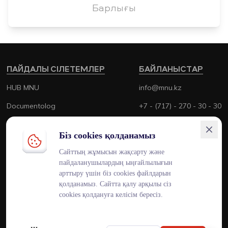
Барлығы
ПАЙДАЛЫ СІЛЕТЕМЛЕР
БАЙЛАНЫСТАР
HUB MNU
info@mnu.kz
Documentolog
+7 - (717) - 270 - 30 - 30
Canvas
+7 - (700) - 170 - 30 - 30
Біз cookies қолданамыз
Platonus
Сайттың жұмысын жақсарту және
Outlook
пайдаланушылардың ыңғайлылығын
арттыру үшін біз cookies файлдарын
Smart MNU
қолданамыз. Сайтта қалу арқылы сіз
cookies қолдануға келісім бересіз.