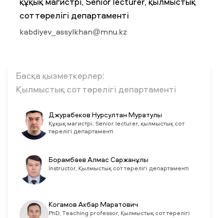
құқық магистрі, Senior lecturer, қылмыстық
сот төрелігі департаменті
ЖАҢАЛЫҚТАР
kabdiyev_assylkhan@mnu.kz
БАҚ БІЗ ТУРАЛЫ
ЖҰМЫС ОРЫНДАРЫ
ҚЫЗМЕТКЕРЛЕР
ТҮЛЕКТЕР
ENDOWMENT
ENG
KAZ
RUS
Басқа қызметкерлер:
Қылмыстық сот төрелігі департаменті
Джурабеков Нурсултан Муратулы
Құқық магистрі, Senior lecturer, қылмыстық сот
төрелігі департаменті
Борамбаев Алмас Саржанұлы
Instructor, Қылмыстық сот төрелігі департаменті
Когамов Акбар Маратович
PhD, Teaching professor, Қылмыстық сот төрелігі