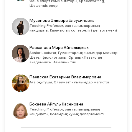
және спорт комментаторы, Speechwriting,
Шешендік өнер
Мусенова Эльвира Елеусиновна
Teaching Professor, заң ғылымдарының
кандидаты, Қылмыстық сот төрелігі департаменті
Рзаханова Мира Айғалықызы
Senior Lecturer, Гуманитарлық ғылымдар магистрі:
Шетел филологиясы, Орталық Қазақстан
академиясы, Ағылшын тілі
Паевская Екатерина Владимировна
Аға оқытушы, Әлеуметтік ғылымдар магистрі
Бокаева Айгуль Касеновна
Teaching Professor, заң ғылымдарының
кандидаты, Қоғамдық құқық департаменті