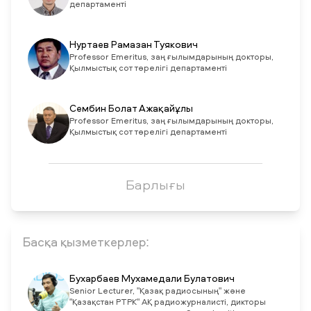
департаменті
Нуртаев Рамазан Туякович
Professor Emeritus, заң ғылымдарының докторы,
Қылмыстық сот төрелігі департаменті
Сембин Болат Ажақайұлы
Professor Emeritus, заң ғылымдарының докторы,
Қылмыстық сот төрелігі департаменті
Барлығы
Басқа қызметкерлер:
Бухарбаев Мухамедали Булатович
Senior Lecturer, "Қазақ радиосының" және
"Қазақстан РТРК" АҚ радиожурналисті, дикторы