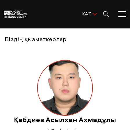
Поиск:
KAZ
ENG
KAZ
Басты бет
Біздің қызметкерлер
RUS
MNU-ге қош келдіңіз!
Академиялық өмір
Зерттеу және ғылым
Оқуға қабылдау және қолдау
Қабдиев Асылхан Ахмадұлы
MNU тынысы