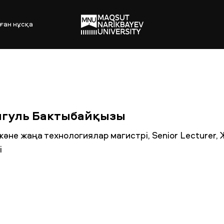
ған нұсқа
мгуль Бактыбайқызы
және жаңа технологиялар магистрі, Senior Lecturer,
і