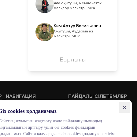
Аға оқытушы, мемлекеттік
басқару магистрі, MPA
Ким Артур Васильевич
Оқытушы, Аударма iсi
магистрі, МНУ
Барлығы
Р
НАВИГАЦИЯ
ПАЙДАЛЫ СІЛЕТЕМЛЕР
Білім беру бағдарламалары
HUB MNU
Біз cookies қолданамыз
Жоғары мектептер
Documentolog
Сайттың жұмысын жақсарту және пайдаланушылардың
ыңғайлылығын арттыру үшін біз cookies файлдарын
Байланыстар
Canvas
қолданамыз. Сайтта қалу арқылы сіз cookies қолдануға келісім