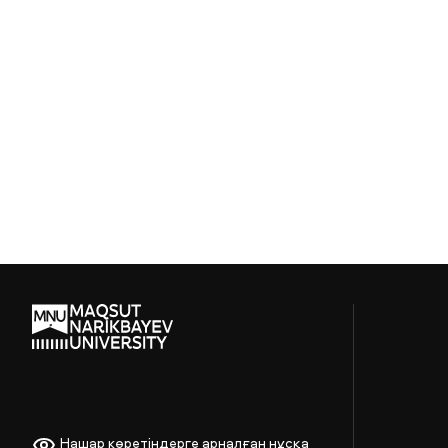
Нашар көретіндерге арналған нұсқа