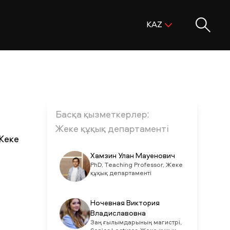
Поиск:
KAZ
ENG
KAZ
RUS
Басқа қызметкерлер:
Жеке құқық департаменті
 Жеке
Хамзин Улан Мауенович
PhD, Teaching Professor, Жеке
құқық департаменті
Ночевная Виктория
Владиславовна
Заң ғылымдарының магистрі,