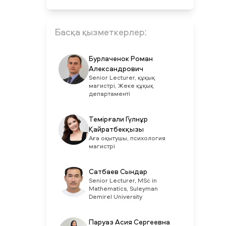
Басқа қызметкерлер:
Бурлаченок Роман
Александрович
Senior Lecturer, құқық
магистрі, Жеке құқық
департаменті
Темірғали Гүлнұр
Қайратбекқызы
Аға оқытушы, психология
магистрі
Сатбаев Сындар
Senior Lecturer, MSc in
Mathematics, Suleyman
Demirel University
Паруаз Асия Сергеевна