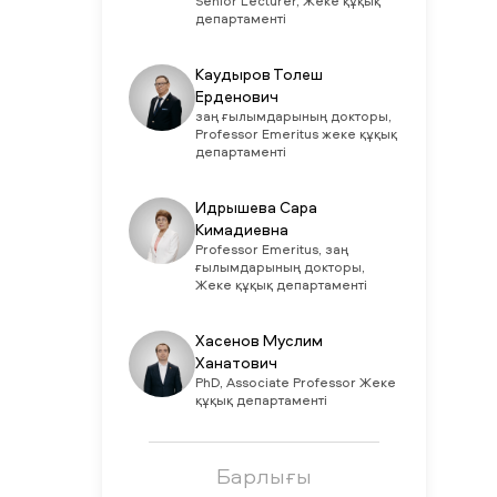
Senior Lecturer, Жеке құқық
департаменті
Каудыров Толеш
Ерденович
заң ғылымдарының докторы,
Professor Emeritus жеке құқық
департаменті
Идрышева Сара
Кимадиевна
Рrofessor Emeritus, заң
ғылымдарының докторы,
Жеке құқық департаменті
Хасенов Муслим
Ханатович
PhD, Associate Professor Жеке
құқық департаменті
Барлығы