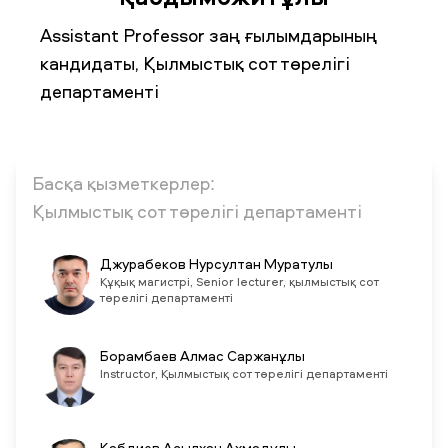
Assistant Professor заң ғылымдарының
кандидаты, Қылмыстық сот төрелігі
ЖАҢАЛЫҚТАР
БАҚ БІЗ ТУРАЛЫ
ЖҰМЫС ОРЫНДАРЫ
ҚЫЗМЕТКЕРЛЕР
ТҮЛЕКТЕР
ENDOWMENT
департаменті
ENG
KAZ
RUS
Басқа қызметкерлер:
Қылмыстық сот төрелігі департаменті
Джурабеков Нурсултан Муратулы
Құқық магистрі, Senior lecturer, қылмыстық сот
төрелігі департаменті
Борамбаев Алмас Саржанұлы
Instructor, Қылмыстық сот төрелігі департаменті