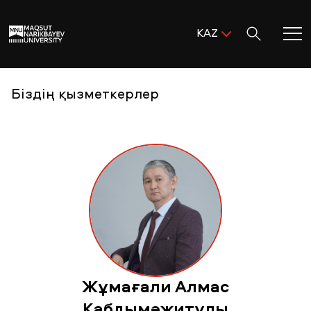
Поиск:
KAZ
ENG
KAZ
Басты бет
Біздің қызметкерлер
RUS
MNU-ге қош келдіңіз!
Академиялық өмір
Зерттеу және ғылым
Оқуға қабылдау және қолдау
Жұмағали Алмас
MNU тынысы
Қабдымәжитұлы