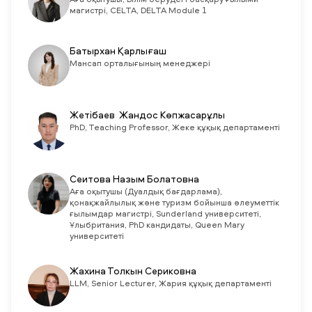
Аға оқытушы, Білім берудегі басқару ғылыми
магистрі, CELTA, DELTA Module 1
Батырхан Қарлығаш
Мансап орталығының менеджері
Жетібаев Жандос Көпжасарұлы
PhD, Teaching Professor, Жеке құқық департаменті
Сеитова Назым Болатовна
Аға оқытушы (Дуалдық бағдарлама),
қонақжайлылық және туризм бойынша әлеуметтік
ғылымдар магистрі, Sunderland университеті,
Ұлыбритания, PhD кандидаты, Queen Mary
университеті
Жахина Толкын Сериковна
LLM, Senior Lecturer, Жария құқық департаменті