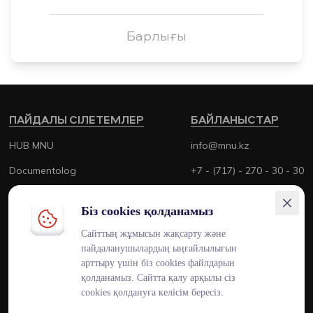
Барлығы
ПАЙДАЛЫ СІЛЕТЕМЛЕР
БАЙЛАНЫСТАР
HUB MNU
info@mnu.kz
Documentolog
+7 - (717) - 270 - 30 - 30
Canvas
+7 - (700) - 170 - 30 - 30
Біз cookies қолданамыз
Platonus
Сайттың жұмысын жақсарту және
Outlook
пайдаланушылардың ыңғайлылығын
арттыру үшін біз cookies файлдарын
Smart MNU
қолданамыз. Сайтта қалу арқылы сіз
cookies қолдануға келісім бересіз.