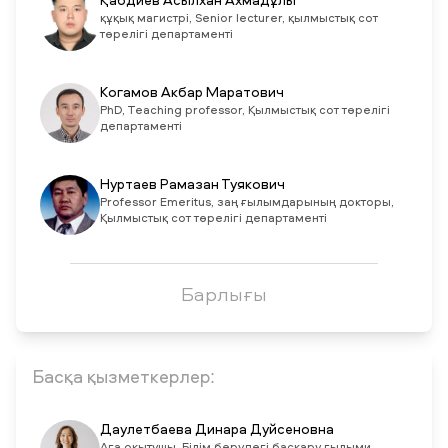
Қабдиев Асылхан Ахмадұлы
құқық магистрі, Senior lecturer, қылмыстық сот
төрелігі департаменті
Когамов Акбар Маратович
PhD, Teaching professor, Қылмыстық сот төрелігі
департаменті
Нуртаев Рамазан Туякович
Professor Emeritus, заң ғылымдарының докторы,
Қылмыстық сот төрелігі департаменті
Барлығы
Басқа қызметкерлер:
Даулетбаева Динара Дуйсеновна