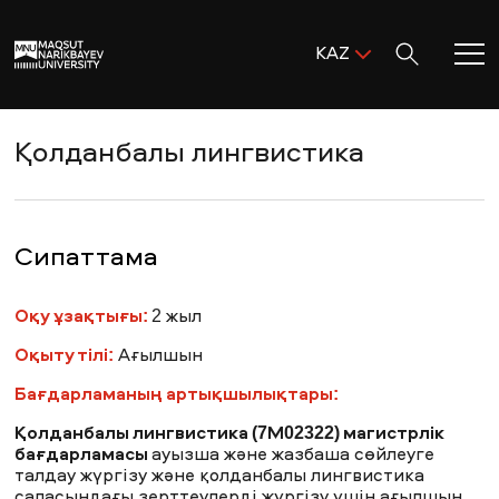
Поиск:
KAZ
ENG
KAZ
Басты бет
Қолданбалы лингвистика
RUS
MNU-ге қош келдіңіз!
Сипаттама
Академиялық өмір
Оқу ұзақтығы:
2 жыл
Оқыту тілі:
Ағылшын
Зерттеу және ғылым
Бағдарламаның артықшылықтары:
Қолданбалы лингвистика (7M02322) магистрлік
Оқуға қабылдау және қолдау
бағдарламасы
ауызша және жазбаша сөйлеуге
талдау жүргізу және қолданбалы лингвистика
саласындағы зерттеулерді жүргізу үшін ағылшын