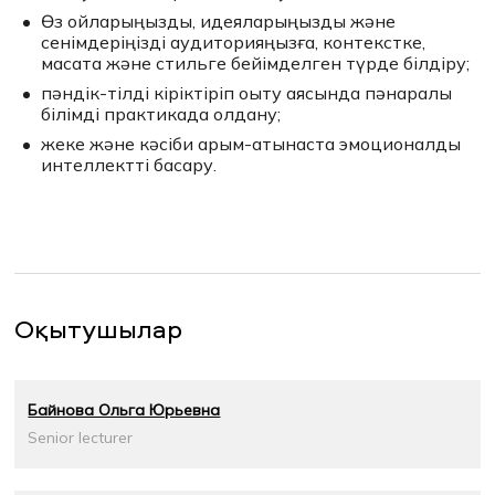
Өз ойларыңызды, идеяларыңызды және
сенімдеріңізді аудиторияңызға, контекстке,
мақсатқа және стильге бейімделген түрде білдіру;
пәндік-тілді кіріктіріп оқыту аясында пәнаралық
білімді практикада қолдану;
жеке және кәсіби қарым-қатынаста эмоционалды
интеллектті басқару.
Оқытушылар
Байнова Ольга Юрьевна
Senior lecturer