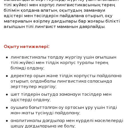
MNU тынысы
тілі жүйесі мен корпус лингвистикасының терең
білімін қолдана алатын, оқытудың заманауи
әдістері мен тәсілдерін пайдалана отырып, оқу
материалын әзірлеу дағдылары бар жоғары білікті
ағылшын тілі лингвист маманын даярлайды.
ЖАҢАЛЫҚТАР
БАҚ БІЗ ТУРАЛЫ
ЖҰМЫС ОРЫНДАРЫ
ҚЫЗМЕТКЕРЛЕР
ТҮЛЕКТЕР
ENDOWMENT
Оқыту нәтижелері:
ENG
KAZ
RUS
лингвистикалық талдау жүргізу үшін ағылшын
тілі жүйесі мен тілдік корпус туралы терең
білімді қолдану;
деректер қорын және тілдік корпусты пайдалана
отырып, қолданбалы лингвистика саласында
зерттеулер жүргізу;
шет тілдерін оқытуда заманауи тәсілдер мен
әдістерді қолдану;
оқушыға бағытталған оқу ортасын құру үшін тілді
жан-жақты түсінуді пайдалану;
аналитикалық дағдылар мен күрделі мәселелерді
шешу дағдыларына ие болу;