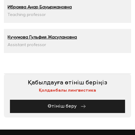
Ибраева Анар Бауыржановна
Teaching professor
Кучумова Гульфия Жасулановна
Assistant professor
Қабылдауға өтініш беріңіз
Қолданбалы лингвистика
Өтініш беру