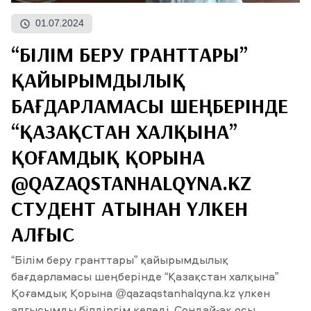
01.07.2024
ЖАҢАЛЫҚТАР
“БІЛІМ БЕРУ ГРАНТТАРЫ”
БАҚ БІЗ ТУРАЛЫ
ЖҰМЫС ОРЫНДАРЫ
ҚЫЗМЕТКЕРЛЕР
ТҮЛЕКТЕР
ENDOWMENT
ҚАЙЫРЫМДЫЛЫҚ
ENG
KAZ
RUS
БАҒДАРЛАМАСЫ ШЕҢБЕРІНДЕ
“ҚАЗАҚСТАН ХАЛҚЫНА”
ҚОҒАМДЫҚ ҚОРЫНА
@QAZAQSTANHALQYNA.KZ
СТУДЕНТ АТЫНАН ҮЛКЕН
АЛҒЫС
“Білім беру гранттары” қайырымдылық
бағдарламасы шеңберінде “Қазақстан халқына”
Қоғамдық Қорына @qazaqstanhalqyna.kz үлкен