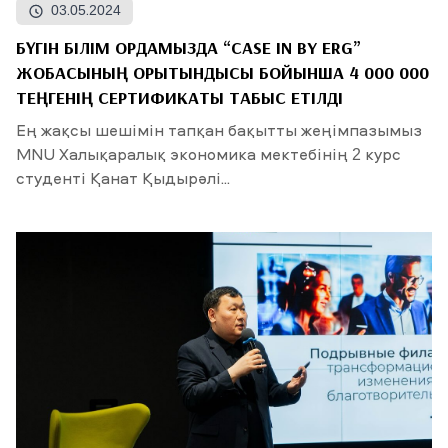
03.05.2024
БҮГІН БІЛІМ ОРДАМЫЗДА “CASE IN BY ERG”
ЖОБАСЫНЫҢ ҚОРЫТЫНДЫСЫ БОЙЫНША 4 000 000
ТЕҢГЕНІҢ СЕРТИФИКАТЫ ТАБЫС ЕТІЛДІ
Ең жақсы шешімін тапқан бақытты жеңімпазымыз
MNU Халықаралық экономика мектебінің 2 курс
студенті Қанат Қыдырәлі...