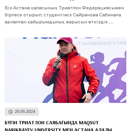
Біз Астана қаласының Триатлон Федерациясымен
бірлесе отырып, студентіміз Сайранова Сабинаға
арналған қайырымдылық жарысын өткіздік.
Өкінішке...
25.05.2024
БҮГІН ТРИАТЛОН САЯБАҒЫНДА MAQSUT
NARIKBAYEV UNIVERSITY МЕН АСТАНА ҚАЛАЛЫҚ