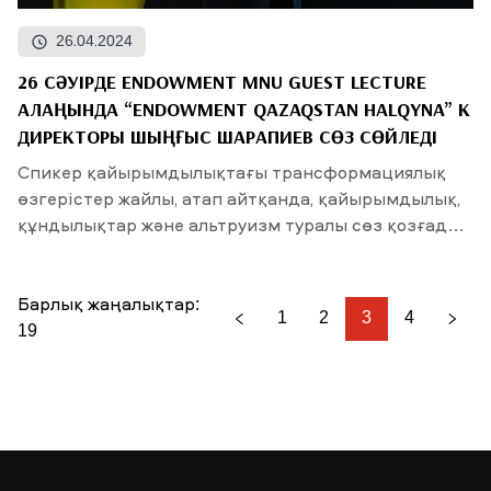
26.04.2024
26 СӘУІРДЕ ENDOWMENT MNU GUEST LECTURE
АЛАҢЫНДА “ENDOWMENT QAZAQSTAN HALQYNA” КҚ
ДИРЕКТОРЫ ШЫҢҒЫС ШАРАПИЕВ СӨЗ СӨЙЛЕДІ
Спикер қайырымдылықтағы трансформациялық
өзгерістер жайлы, атап айтқанда, қайырымдылық,
құндылықтар және альтруизм туралы сөз қозғады.
Сонымен...
Барлық жаңалықтар:
1
2
3
4
19