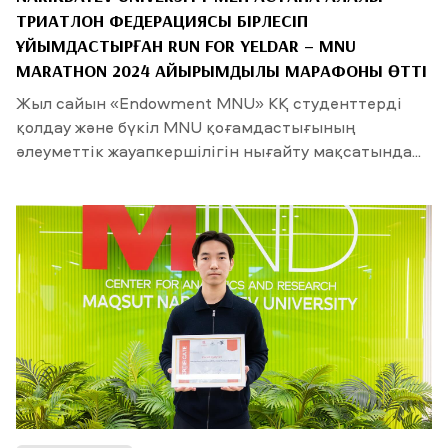
ТРИАТЛОН ФЕДЕРАЦИЯСЫ БІРЛЕСІП
ҰЙЫМДАСТЫРҒАН RUN FOR YELDAR – MNU
MARATHON 2024 ҚАЙЫРЫМДЫЛЫҚ МАРАФОНЫ ӨТТІ
Жыл сайын «Endowment MNU» КҚ студенттерді
қолдау және бүкіл MNU қоғамдастығының
әлеуметтік жауапкершілігін нығайту мақсатында...