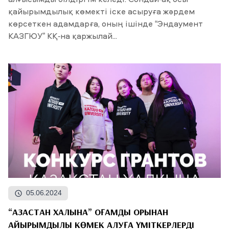
алғысымды білдіргім келеді. Сондай-ақ осы
қайырымдылық көмекті іске асыруға жәрдем
көрсеткен адамдарға, оның ішінде “Эндаумент
КАЗГЮУ” КҚ-на қаржылай...
05.06.2024
“ҚАЗАҚСТАН ХАЛҚЫНА” ҚОҒАМДЫҚ ҚОРЫНАН
ҚАЙЫРЫМДЫЛЫҚ КӨМЕК АЛУҒА ҮМІТКЕРЛЕРДІ