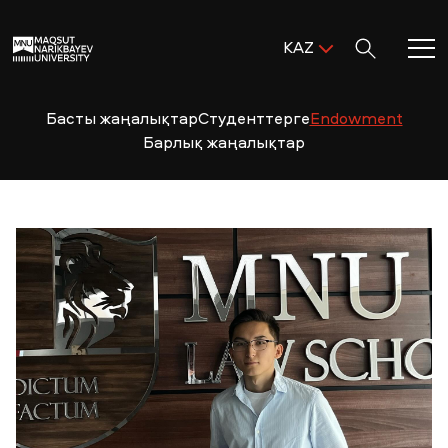
Поиск:
KAZ
ENG
KAZ
Басты жаңалықтар
Студенттерге
Endowment
Басты бет
RUS
Барлық жаңалықтар
MNU-ге қош келдіңіз!
Академиялық өмір
Зерттеу және ғылым
Оқуға қабылдау және қолдау
MNU тынысы