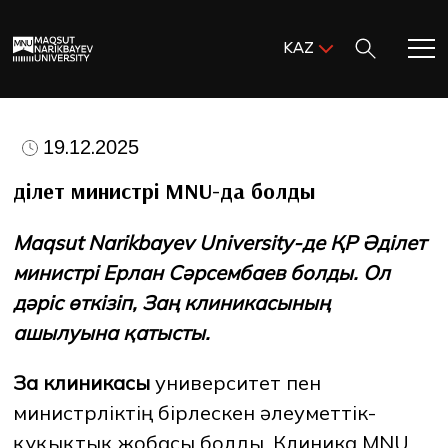
Поиск:
KAZ
ENG
KAZ
Басты бет
RUS
19.12.2025
MNU-ге қош келдіңіз!
Әділет министрі MNU-да болды
Maqsut Narikbayev University-де ҚР Әділет
Академиялық өмір
министрі Ерлан Сәрсембаев болды. Ол
дәріс өткізіп, Заң клиникасының
Зерттеу және ғылым
ашылуына қатысты.
Оқуға қабылдау және қолдау
Заң клиникасы
университет пен
министрліктің бірлескен әлеуметтік-
MNU тынысы
құқықтық жобасы болды. Клиника MNU