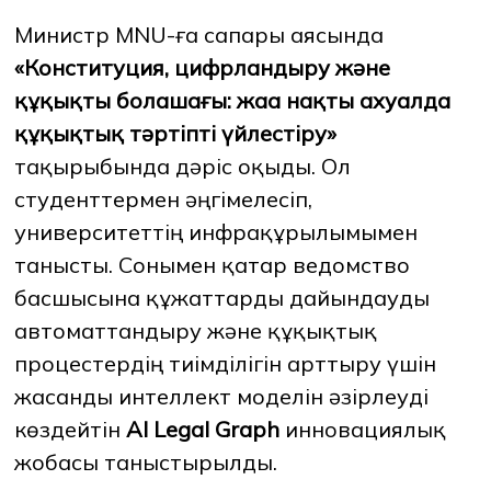
Министр MNU-ға сапары аясында
«Конституция, цифрландыру және
құқықтың болашағы: жаңа нақты ахуалда
құқықтық тәртіпті үйлестіру»
тақырыбында дәріс оқыды. Ол
студенттермен әңгімелесіп,
университеттің инфрақұрылымымен
танысты. Сонымен қатар ведомство
басшысына құжаттарды дайындауды
автоматтандыру және құқықтық
процестердің тиімділігін арттыру үшін
жасанды интеллект моделін әзірлеуді
көздейтін
AI Legal Graph
инновациялық
жобасы таныстырылды.