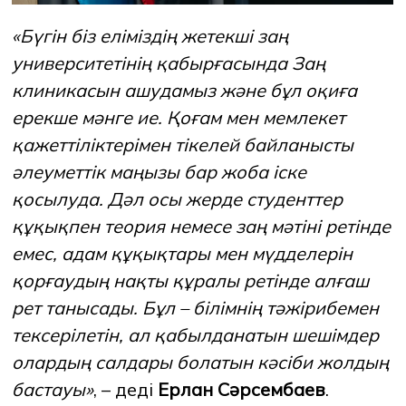
«Бүгін біз еліміздің жетекші заң
университетінің қабырғасында Заң
клиникасын ашудамыз және бұл оқиға
ерекше мәнге ие. Қоғам мен мемлекет
қажеттіліктерімен тікелей байланысты
әлеуметтік маңызы бар жоба іске
қосылуда. Дәл осы жерде студенттер
құқықпен теория немесе заң мәтіні ретінде
емес, адам құқықтары мен мүдделерін
қорғаудың нақты құралы ретінде алғаш
рет танысады. Бұл – білімнің тәжірибемен
тексерілетін, ал қабылданатын шешімдер
олардың салдары болатын кәсіби жолдың
бастауы»
, – деді
Ерлан Сәрсембаев
.