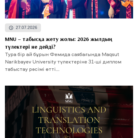
27.07.2026
MNU – табысқа жету жолы: 2026 жылдың
түлектері не дейді?
Тура бір ай бұрын Фемида саябағында Maqsut
Narikbayev University түлектеріне 31-ші диплом
табыстау рәсімі өтті....