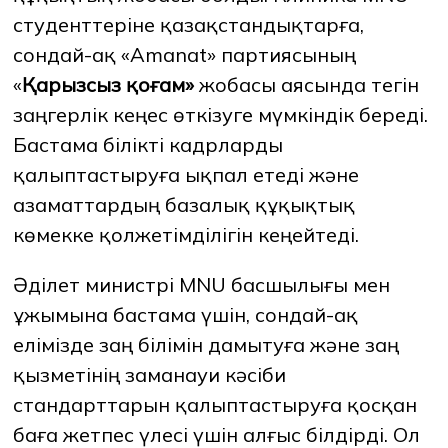
студенттеріне қазақстандықтарға,
сондай-ақ «Amanat» партиясының
ЖАҢАЛЫҚТАР
БАҚ БІЗ ТУРАЛЫ
ЖҰМЫС ОРЫНДАРЫ
ҚЫЗМЕТКЕРЛЕР
«
Қарызсыз қоғам»
жобасы аясында тегін
ТҮЛЕКТЕР
ENDOWMENT
заңгерлік кеңес өткізуге мүмкіндік береді.
ENG
KAZ
RUS
Бастама білікті кадрларды
қалыптастыруға ықпал етеді және
азаматтардың базалық құқықтық
көмекке қолжетімділігін кеңейтеді.
Әділет министрі MNU басшылығы мен
ұжымына бастама үшін, сондай-ақ
елімізде заң білімін дамытуға және заң
қызметінің заманауи кәсіби
стандарттарын қалыптастыруға қосқан
баға жетпес үлесі үшін алғыс білдірді. Ол