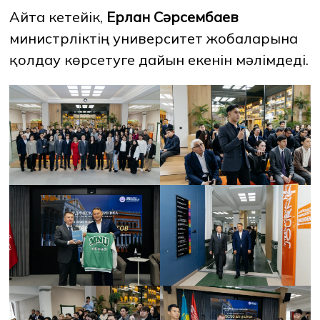
Айта кетейік,
Ерлан Сәрсембаев
министрліктің университет жобаларына
қолдау көрсетуге дайын екенін мәлімдеді.