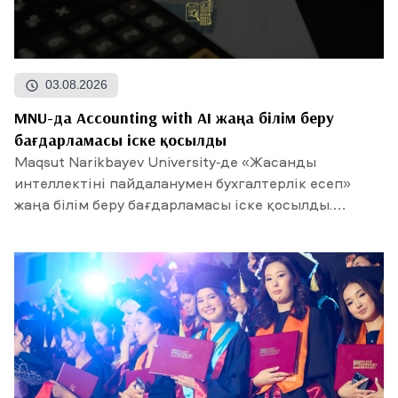
03.08.2026
MNU-да Accounting with AI жаңа білім беру
бағдарламасы іске қосылды
Maqsut Narikbayev University-де «Жасанды
интеллектіні пайдаланумен бухгалтерлік есеп»
жаңа білім беру бағдарламасы іске қосылды.
Талапкерлердің...