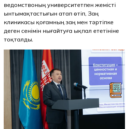
ведомствоның университетпен жемісті
ынтымақтастығын атап өтіп, Заң
клиникасы қоғамның заң мен тәртіпке
деген сенімін нығайтуға ықпал ететініне
тоқталды.