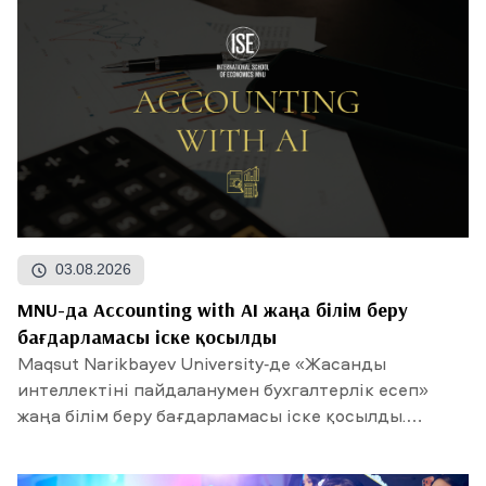
03.08.2026
MNU-да Accounting with AI жаңа білім беру
бағдарламасы іске қосылды
Maqsut Narikbayev University-де «Жасанды
интеллектіні пайдаланумен бухгалтерлік есеп»
жаңа білім беру бағдарламасы іске қосылды.
Талапкерлердің...