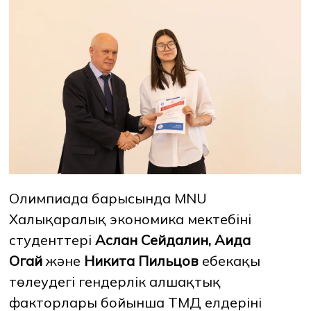
Олимпиада барысында MNU
Халықаралық экономика мектебінің
студенттері
Аслан Сейдалин, Аида
Огай
және
Никита Пильцов
еңбекақы
төлеудегі гендерлік алшақтық
факторлары бойынша ТМД елдерінің