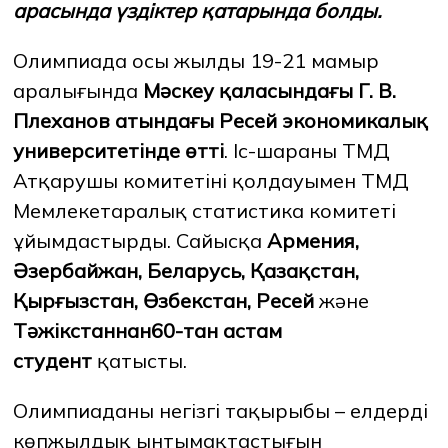
арасында үздіктер қатарында болды.
Олимпиада осы жылдың 19-21 мамыр
ЖАҢАЛЫҚТАР
БАҚ БІЗ ТУРАЛЫ
ЖҰМЫС ОРЫНДАРЫ
ҚЫЗМЕТКЕРЛЕР
аралығында
Мәскеу қаласындағы Г. В.
ТҮЛЕКТЕР
ENDOWMENT
ENG
KAZ
RUS
Плеханов атындағы Ресей экономикалық
университетінде өтті
. Іс-шараны ТМД
Атқарушы комитетінің қолдауымен ТМД
Мемлекетаралық статистика комитеті
ұйымдастырды. Сайысқа
Армения,
Әзербайжан, Беларусь, Қазақстан,
Қырғызстан, Өзбекстан, Ресей
және
Тәжікстаннан
60-тан астам
студент
қатысты.
Олимпиаданың негізгі тақырыбы – елдердің
көпжылдық ынтымақтастығын