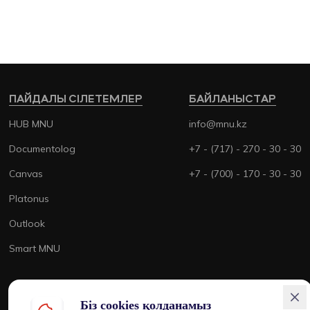
ПАЙДАЛЫ СІЛЕТЕМЛЕР
БАЙЛАНЫСТАР
HUB MNU
info@mnu.kz
Documentolog
+7 - (717) - 270 - 30 - 30
Canvas
+7 - (700) - 170 - 30 - 30
Platonus
Outlook
Smart MNU
Біз cookies қолданамыз