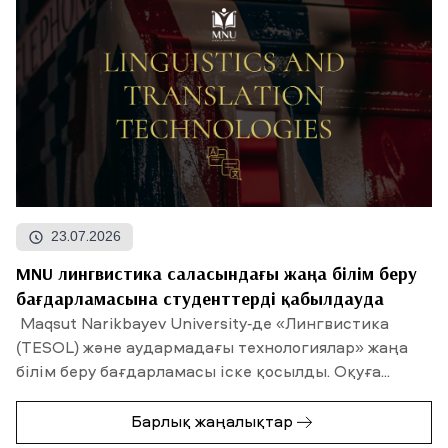
23.07.2026
MNU лингвистика саласындағы жаңа білім беру
бағдарламасына студенттерді қабылдауда
Maqsut Narikbayev University-де «Лингвистика
(TESOL) және аудармадағы технологиялар» жаңа
білім беру бағдарламасы іске қосылды. Оқуға...
Барлық жаңалықтар