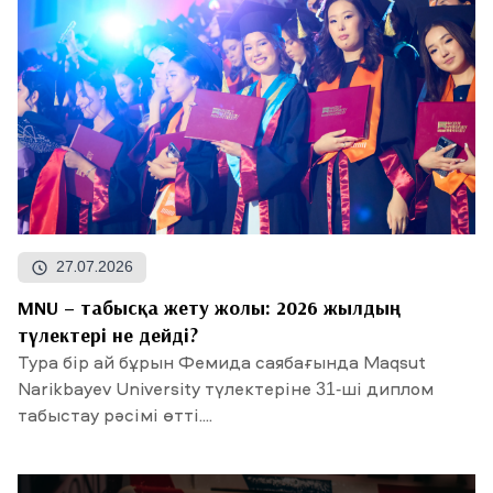
27.07.2026
MNU – табысқа жету жолы: 2026 жылдың
түлектері не дейді?
Тура бір ай бұрын Фемида саябағында Maqsut
Narikbayev University түлектеріне 31-ші диплом
табыстау рәсімі өтті....