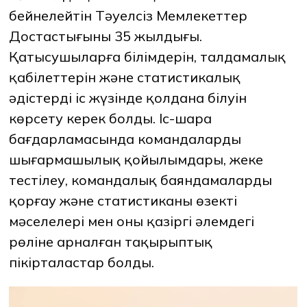
бейнелейтін Тәуелсіз Мемлекеттер
Достастығының 35 жылдығы.
Қатысушыларға білімдерін, талдамалық
қабілеттерін және статистикалық
әдістерді іс жүзінде қолдана білуін
көрсету керек болды. Іс-шара
бағдарламасында командалардың
шығармашылық қойылымдары, жеке
тестілеу, командалық баяндамаларды
қорғау және статистиканың өзекті
мәселелері мен оның қазіргі әлемдегі
рөліне арналған тақырыптық
пікірталастар болды.