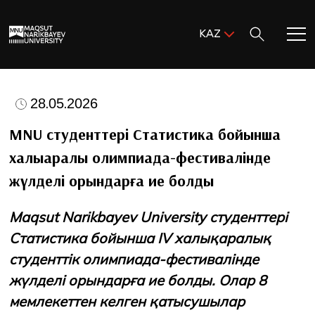
Поиск:
KAZ
ENG
KAZ
Басты бет
RUS
28.05.2026
MNU-ге қош келдіңіз!
MNU студенттері Статистика бойынша
халықаралық олимпиада-фестивалінде
Академиялық өмір
жүлделі орындарға ие болды
Зерттеу және ғылым
Maqsut Narikbayev University студенттері
Статистика бойынша IV халықаралық
Оқуға қабылдау және қолдау
студенттік олимпиада-фестивалінде
жүлделі орындарға ие болды. Олар 8
MNU тынысы
мемлекеттен келген қатысушылар