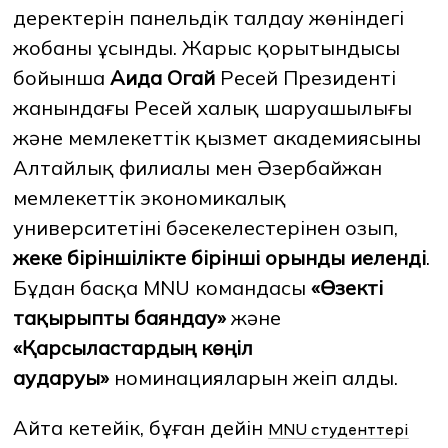
деректерін панельдік талдау жөніндегі
жобаны ұсынды. Жарыс қорытындысы
бойынша
Аида Огай
Ресей Президенті
жанындағы Ресей халық шаруашылығы
және мемлекеттік қызмет академиясының
Алтайлық филиалы мен Әзербайжан
мемлекеттік экономикалық
университетінің бәсекелестерінен озып,
жеке біріншілікте бірінші орынды иеленді
.
Бұдан басқа MNU командасы
«Өзекті
тақырыпты баяндау»
және
«Қарсыластардың көңіл
аударуы»
номинацияларын жеңіп алды.
Айта кетейік, бұған дейін
MNU студенттері