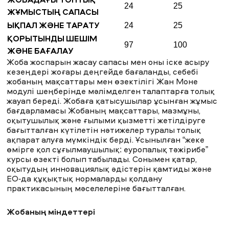
ЖОБАДАҒЫ ТОПТЫҚ
24
25
ЖҰМЫСТЫҢ САПАСЫ
ЫҚПАЛ ЖӘНЕ ТАРАТУ
24
25
ҚОРЫТЫНДЫ ШЕШІМ
97
100
ЖӘНЕ БАҒАЛАУ
Жоба жоспарын жасау сапасы мен оны іске асыру
кезеңдері жоғары деңгейде бағаланды, себебі
жобаның мақсаттары мен өзектілігі Жан Моне
модулі шеңберінде мәлімделген талаптарға толық
жауап береді. Жобаға қатысушылар ұсынған жұмыс
бағдарламасы Жобаның мақсаттары, мазмұны,
оқытушылық және ғылыми қызметті жетілдіруге
бағытталған күтілетін нәтижелер туралы толық
ақпарат алуға мүмкіндік берді. Ұсынылған “жеке
өмірге қол сұғылмаушылық: еуропалық тәжірибе”
курсы өзекті болып табылады. Сонымен қатар,
оқытудың инновациялық әдістерін қамтиды және
ЕО-да құқықтық нормаларды қолдану
практикасының мәселелеріне бағытталған.
Жобаның міндеттері