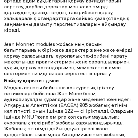
ортада адам құқықтарын қорғау қағидаттарын
зерттеу, дербес деректер мен жеке өмірді
қорғаудың қазақстандық тәжірибесін қарау,
халықаралық стандарттарға сәйкес қазақстандық
заңнаманы дамыту перспективаларын айқындау
кіреді.
Jean Monnet modules жобасының басым
бағыттарының бірі жеке деректер және жеке өмірді
қорғау саласындағы еуропалық тәжірибені тарату
мақсатында практиктермен және сарапшылармен,
құқық қорғау органдарымен, мемлекеттік емес
сектормен тиімді өзара серіктестік орнату.
Байқау қорытындысы
Модуль санаты бойынша конкурстық іріктеу
нәтижелері бойынша Жан Моне білім,
аудиовизуалды құралдар және мәдениет жөніндегі
Атқарушы Агенттікке (EACEA) 905 жобалық өтінім
келіп түсті, оның ішінде 122 — сі іріктелді. Олардың
ішінде MNU “жеке өмірге қол сұғылмаушылық:
еуропалық тәжірибе” жобасы қаржыландырылды.
Жобалық өтінімді дайындауға іргелі және
қолданбалы ғылымдар Академиясының жобалық