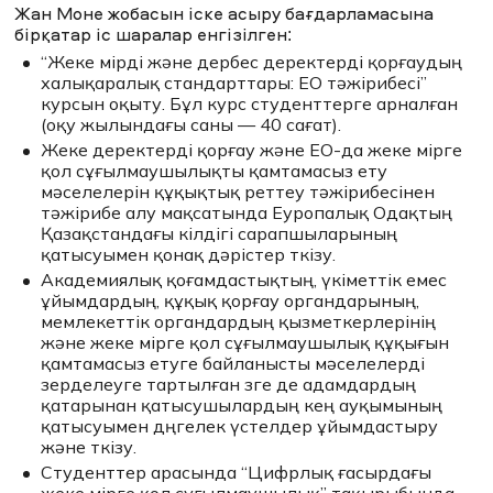
Жан Моне жобасын іске асыру бағдарламасына
бірқатар іс шаралар енгізілген:
“Жеке өмірді және дербес деректерді қорғаудың
халықаралық стандарттары: ЕО тәжірибесі”
курсын оқыту. Бұл курс студенттерге арналған
(оқу жылындағы саны — 40 сағат).
Жеке деректерді қорғау және ЕО-да жеке өмірге
қол сұғылмаушылықты қамтамасыз ету
мәселелерін құқықтық реттеу тәжірибесінен
тәжірибе алу мақсатында Еуропалық Одақтың
Қазақстандағы өкілдігі сарапшыларының
қатысуымен қонақ дәрістер өткізу.
Академиялық қоғамдастықтың, үкіметтік емес
ұйымдардың, құқық қорғау органдарының,
мемлекеттік органдардың қызметкерлерінің
және жеке өмірге қол сұғылмаушылық құқығын
қамтамасыз етуге байланысты мәселелерді
зерделеуге тартылған өзге де адамдардың
қатарынан қатысушылардың кең ауқымының
қатысуымен дөңгелек үстелдер ұйымдастыру
және өткізу.
Студенттер арасында “Цифрлық ғасырдағы