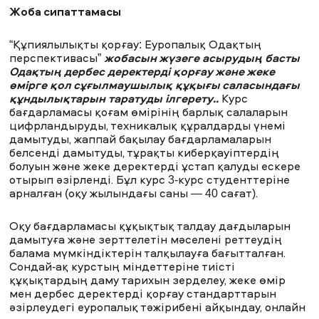
Жоба сипаттамасы
“Құпиялылықты қорғау: Еуропалық Одақтың
перспективасы”
жобасын жүзеге
асырудың
басты
Одақтың
дербес
деректерді
қорғау және жеке
өмірге
қол сұғылмаушылық
құқығы саласындағы
құндылықтарын
таратуды
ілгерету.
.
Курс
бағдарламасы қоғам өмірінің барлық салаларын
цифрландыруды, техникалық құралдарды үнемі
дамытуды, жаппай бақылау бағдарламаларын
белсенді дамытуды, тұрақты киберқауіптердің
болуын және жеке деректерді ұстап қалуды ескере
отырып әзірленді. Бұл курс 3-курс студенттеріне
арналған (оқу жылындағы саны — 40 сағат).
Оқу бағдарламасы құқықтық талдау дағдыларын
дамытуға және зерттелетін мәселені реттеудің
балама мүмкіндіктерін талқылауға бағытталған.
Сондай-ақ курстың міндеттеріне тиісті
құқықтардың даму тарихын зерделеу, жеке өмір
мен дербес деректерді қорғау стандарттарын
әзірлеудегі еуропалық тәжірибені айқындау, онлайн