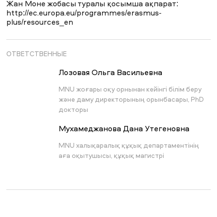
Жан Моне жобасы туралы қосымша ақпарат:
http://ec.europa.eu/programmes/erasmus-
plus/resources_en
ОТВЕТСТВЕННЫЕ
Лозовая Ольга Васильевна
MNU жоғары оқу орнынан кейінгі білім беру
және даму директорының орынбасары, PhD
докторы
Мухамеджанова Дана Утегеновна
MNU халықаралық құқық департаментінің
аға оқытушысы, құқық магистрі