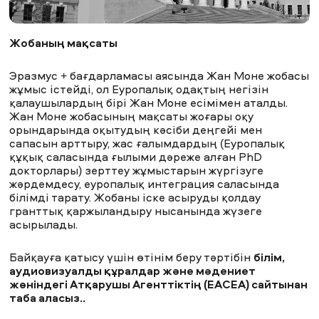
Жобаның мақсаты
ЖАҢАЛЫҚТАР
БАҚ БІЗ ТУРАЛЫ
ЖҰМЫС ОРЫНДАРЫ
ҚЫЗМЕТКЕРЛЕР
ТҮЛЕКТЕР
ENDOWMENT
Эразмус + бағдарламасы аясында Жан Моне жобасы
ENG
KAZ
RUS
жұмыс істейді, ол Еуропалық одақтың негізін
қалаушылардың бірі Жан Моне есімімен аталды.
Жан Моне жобасының мақсаты жоғары оқу
орындарында оқытудың кәсіби деңгейі мен
сапасын арттыру, жас ғалымдардың (Еуропалық
құқық саласында ғылыми дәреже алған PhD
докторлары) зерттеу жұмыстарын жүргізуге
жәрдемдесу, еуропалық интеграция саласында
білімді тарату. Жобаны іске асыруды қолдау
гранттық қаржыландыру нысанында жүзеге
асырылады.
Байқауға қатысу үшін өтінім беру тәртібін
білім,
аудиовизуалды құралдар және мәдениет
жөніндегі
Атқарушы Агенттіктің (EACEA) сайтынан
таба аласыз.
.