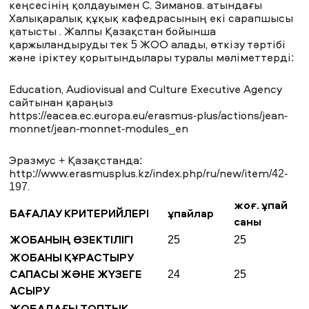
кеңсесінің қолдауымен С. Зиманов. атындағы
Халықаралық құқық кафедрасының екі сарапшысы
қатысты . Жалпы Қазақстан бойынша
қаржыландыруды тек 5 ЖОО алады, өткізу тәртібі
және іріктеу қорытындылары туралы мәліметтерді:
Education, Audiovisual and Culture Executive Agency
сайтынан қараңыз
https://eacea.ec.europa.eu/erasmus-plus/actions/jean-
monnet/jean-monnet-modules_en
Эразмус + Қазақстанда:
http://www.erasmusplus.kz/index.php/ru/new/item/42-
197
.
жоғ. ұпай
БАҒАЛАУ КРИТЕРИЙЛЕРІ
ұпайлар
саны
ЖОБАНЫҢ ӨЗЕКТІЛІГІ
25
25
ЖОБАНЫ ҚҰРАСТЫРУ
САПАСЫ ЖӘНЕ ЖҮЗЕГЕ
24
25
АСЫРУ