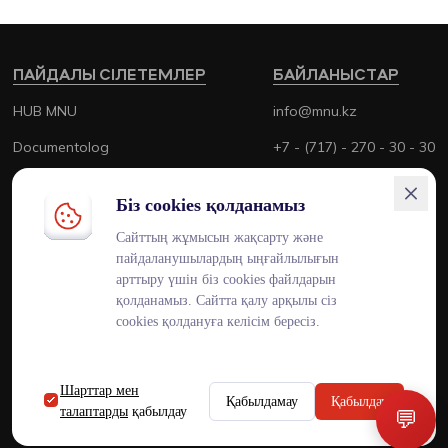
ПАЙДАЛЫ СІЛЕТЕМЛЕР
БАЙЛАНЫСТАР
HUB MNU
info@mnu.kz
Documentolog
+7 - (717) - 270 - 30 - 30
Canvas
+7 - (700) - 170 - 30 - 30
Біз cookies қолданамыз
Platonus
Сайттың жұмысын жақсарту және
Outlook
пайдаланушылардың ыңғайлылығын
арттыру үшін біз cookies файлдарын
Smart MNU
қолданамыз. Сайтта қалу арқылы сіз
cookies қолдануға келісім бересіз.
Шарттар мен
ENG
KAZ
RUS
Қабылдамау
Қабылдау
талаптарды
қабылдау
💬