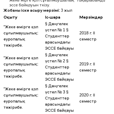
жеке өмірге қол сұғылмаушылық” тақырыбында
эссе байқауын өткізу.
Жобаны іске асыру мерзімі
: 3 жыл
Оқыту
Іс-шара
Мерзімдер
§ Дөңгелек
“Жеке өмірге қол
үстел № 1 §
сұғылмаушылық:
2018 г. II
Студенттер
еуропалық
семестр
арасындағы
тәжірибе.
ЭССЕ байқауы
§ Дөңгелек
“Жеке өмірге қол
үстел № 2 §
сұғылмаушылық:
2019 г. II
Студенттер
еуропалық
семестр
арасындағы
тәжірибе.
ЭССЕ байқауы
§ Дөңгелек
“Жеке өмірге қол
үстел № 3 §
сұғылмаушылық:
2020 г. II
Студенттер
еуропалық
семестр
арасындағы
тәжірибе.
ЭССЕ байқауы