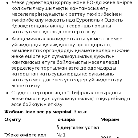
Жеке деректерді қорғау және ЕО-да жеке өмірге
қол сұғылмаушылықты қамтамасыз ету
мәселелерін құқықтық реттеу тәжірибесінен
тәжірибе алу мақсатында Еуропалық Одақтың
Қазақстандағы өкілдігі сарапшыларының
қатысуымен қонақ дәрістер өткізу.
Академиялық қоғамдастықтың, үкіметтік емес
ұйымдардың, құқық қорғау органдарының,
мемлекеттік органдардың қызметкерлерінің және
жеке өмірге қол сұғылмаушылық құқығын
қамтамасыз етуге байланысты мәселелерді
зерделеуге тартылған өзге де адамдардың
қатарынан қатысушылардың кең ауқымының
қатысуымен дөңгелек үстелдер ұйымдастыру
және өткізу.
Студенттер арасында “Цифрлық ғасырдағы
жеке өмірге қол сұғылмаушылық” тақырыбында
эссе байқауын өткізу.
Жобаны іске асыру мерзімі
: 3 жыл
Оқыту
Іс-шара
Мерзім
§ дөңгелек үстел
“Жеке өмірге қол
№ 1