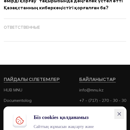
өмірді қорғау” тақырыбында дөңгелек үстел өтті
Қазақстанның киберкеңістігі қорғалған ба?
ОТВЕТСТВЕННЫЕ
ПАЙДАЛЫ СІЛЕТЕМЛЕР
БАЙЛАНЫСТАР
HUB MNU
info@mnu.kz
Documentolog
+7 - (717) - 270 - 30 - 30
Canvas
+7 - (700) - 170 - 30 - 30
Біз cookies қолданамыз
Platonus
Сайттың жұмысын жақсарту және