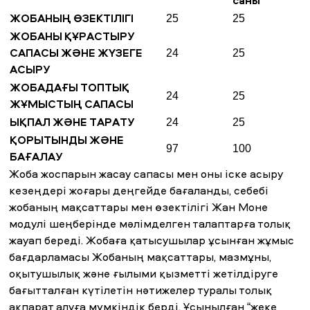
саны
ЖОБАНЫҢ ӨЗЕКТІЛІГІ
25
25
ЖОБАНЫ ҚҰРАСТЫРУ
САПАСЫ ЖӘНЕ ЖҮЗЕГЕ
24
25
АСЫРУ
ЖОБАДАҒЫ ТОПТЫҚ
24
25
ЖҰМЫСТЫҢ САПАСЫ
ЫҚПАЛ ЖӘНЕ ТАРАТУ
24
25
ҚОРЫТЫНДЫ ЖӘНЕ
97
100
БАҒАЛАУ
Жоба жоспарын жасау сапасы мен оны іске асыру
кезеңдері жоғары деңгейде бағаланды, себебі
жобаның мақсаттары мен өзектілігі Жан Моне
модулі шеңберінде мәлімделген талаптарға толық
жауап береді. Жобаға қатысушылар ұсынған жұмыс
бағдарламасы Жобаның мақсаттары, мазмұны,
оқытушылық және ғылыми қызметті жетілдіруге
бағытталған күтілетін нәтижелер туралы толық
ақпарат алуға мүмкіндік берді. Ұсынылған “жеке