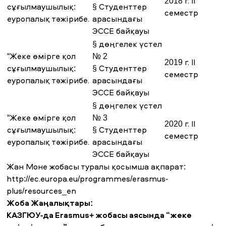
2018 г. II
сұғылмаушылық:
§ Студенттер
семестр
еуропалық тәжірибе.
арасындағы
ЭССЕ байқауы
§ дөңгелек үстел
“Жеке өмірге қол
№ 2
2019 г. II
сұғылмаушылық:
§ Студенттер
семестр
еуропалық тәжірибе.
арасындағы
ЭССЕ байқауы
§ дөңгелек үстел
“Жеке өмірге қол
№ 3
2020 г. II
сұғылмаушылық:
§ Студенттер
семестр
еуропалық тәжірибе.
арасындағы
ЭССЕ байқауы
Жан Моне жобасы туралы қосымша ақпарат:
http://ec.europa.eu/programmes/erasmus-
plus/resources_en
Жоба Жаңалықтары:
КАЗГЮУ-да Erasmus+ жобасы аясында “жеке