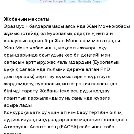
Жобаның мақсаты
ЖАҢАЛЫҚТАР
БАҚ БІЗ ТУРАЛЫ
ЖҰМЫС ОРЫНДАРЫ
ҚЫЗМЕТКЕРЛЕР
Эразмус + бағдарламасы аясында Жан Моне жобасы
ТҮЛЕКТЕР
ENDOWMENT
ENG
KAZ
RUS
жұмыс істейді, ол Еуропалық одақтың негізін
қалаушылардың бірі Жан Моне есімімен аталды.
Жан Моне жобасының мақсаты жоғары оқу
орындарында оқытудың кәсіби деңгейі мен
сапасын арттыру, жас ғалымдардың (Еуропалық
құқық саласында ғылыми дәреже алған PhD
докторлары) зерттеу жұмыстарын жүргізуге
жәрдемдесу, еуропалық интеграция саласында
білімді тарату. Жобаны іске асыруды қолдау
гранттық қаржыландыру нысанында жүзеге
асырылады.
Конкурсқа қатысу үшін өтінім беру тәртібін
білім,
аудиовизуалды құралдар және мәдениет жөніндегі
Атқарушы Агенттіктің (EACEA)
сайтынан таба