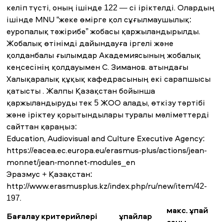
келіп түсті, оның ішінде 122 — сі іріктелді. Олардың
ішінде MNU “жеке өмірге қол сұғылмаушылық:
еуропалық тәжірибе” жобасы қаржыландырылды.
Жобалық өтінімді дайындауға іргелі және
қолданбалы ғылымдар Академиясының жобалық
кеңсесінің қолдауымен С. Зиманов. атындағы
Халықаралық құқық кафедрасының екі сарапшысы
қатысты . Жалпы Қазақстан бойынша
қаржыландыруды тек 5 ЖОО алады, өткізу тәртібі
және іріктеу қорытындылары туралы мәліметтерді
сайттан қараңыз:
Education, Audiovisual and Culture Executive Agency:
https://eacea.ec.europa.eu/erasmus-plus/actions/jean-
monnet/jean-monnet-modules_en
Эразмус + Қазақстан:
http://www.erasmusplus.kz/index.php/ru/new/item/42-
197
.
макс. ұпай
Бағалау критерийлері
ұпайлар