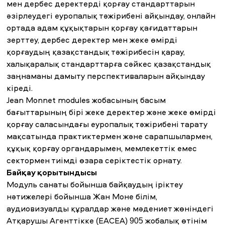
мен дербес деректерді қорғау стандарттарын
әзірлеудегі еуропалық тәжірибені айқындау, онлайн
ортада адам құқықтарын қорғау қағидаттарын
зерттеу, дербес деректер мен жеке өмірді
қорғаудың қазақстандық тәжірибесін қарау,
халықаралық стандарттарға сәйкес қазақстандық
заңнаманы дамыту перспективаларын айқындау
кіреді.
Jean Monnet modules жобасының басым
бағыттарының бірі жеке деректер және жеке өмірді
қорғау саласындағы еуропалық тәжірибені тарату
мақсатында практиктермен және сарапшылармен,
құқық қорғау органдарымен, мемлекеттік емес
сектормен тиімді өзара серіктестік орнату.
Байқау қорытындысы
Модуль санаты бойынша байқаудың іріктеу
нәтижелері бойынша Жан Моне білім,
аудиовизуалды құралдар және мәдениет жөніндегі
Атқарушы Агенттікке (EACEA) 905 жобалық өтінім