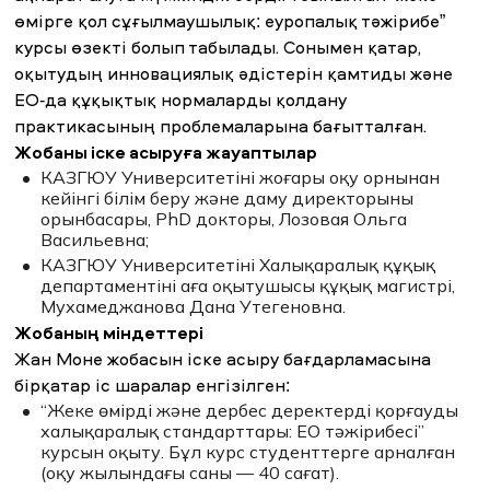
өмірге қол сұғылмаушылық: еуропалық тәжірибе”
курсы өзекті болып табылады. Сонымен қатар,
оқытудың инновациялық әдістерін қамтиды және
ЕО-да құқықтық нормаларды қолдану
практикасының проблемаларына бағытталған.
Жобаны іске асыруға жауаптылар
КАЗГЮУ Университетінің жоғары оқу орнынан
кейінгі білім беру және даму директорының
орынбасары, PhD докторы, Лозовая Ольга
Васильевна;
КАЗГЮУ Университетінің Халықаралық құқық
департаментінің аға оқытушысы құқық магистрі,
Мухамеджанова Дана Утегеновна.
Жобаның міндеттері
Жан Моне жобасын іске асыру бағдарламасына
бірқатар іс шаралар енгізілген:
“Жеке өмірді және дербес деректерді қорғаудың
халықаралық стандарттары: ЕО тәжірибесі”
курсын оқыту. Бұл курс студенттерге арналған
(оқу жылындағы саны — 40 сағат).