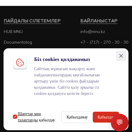
ПАЙДАЛЫ СІЛЕТЕМЛЕР
БАЙЛАНЫСТАР
HUB MNU
info@mnu.kz
Documentolog
+7 - (717) - 270 - 30 - 30
Canvas
+7 - (700) - 170 - 30 - 30
Біз cookies қолданамыз
Platonus
Сайттың жұмысын жақсарту және
Outlook
пайдаланушылардың ыңғайлылығын
арттыру үшін біз cookies файлдарын
Smart MNU
қолданамыз. Сайтта қалу арқылы сіз
cookies қолдануға келісім бересіз.
Шарттар мен
ENG
KAZ
RUS
Қабылдамау
Қабылдау
талаптарды
қабылдау
💬