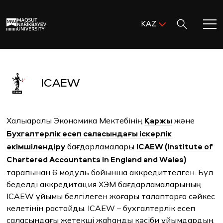
Поиск:
KAZ
ENG
KAZ
Басты бет
RUS
ICAEW
MNU-ге қош келдіңіз!
Академиялық өмір
Халықаралық Экономика Мектебінің
және
Қаржы
Бухгалтерлік есеп саласындағы іскерлік
бағдарламалары
әкімшілендіру
ICAEW (Institute of
Зерттеу және ғылым
Chartered Accountants in England and Wales)
тарапынан 6 модуль бойынша аккредиттелген. Бұл
Оқуға қабылдау және қолдау
беделді аккредитация ХЭМ бағдарламаларының
ICAEW ұйымы белгілеген жоғары талаптарға сәйкес
MNU тынысы
келетінін растайды. ICAEW – бухгалтерлік есеп
саласындағы жетекші жаһандық кәсіби ұйымдардың