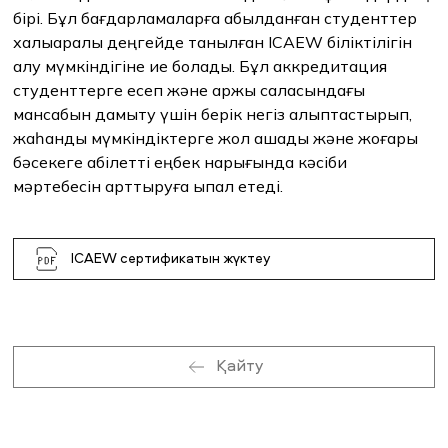
бірі. Бұл бағдарламаларға қабылданған студенттер
халықаралық деңгейде танылған ICAEW біліктілігін
алу мүмкіндігіне ие болады. Бұл аккредитация
ЖАҢАЛЫҚТАР
БАҚ БІЗ ТУРАЛЫ
ЖҰМЫС ОРЫНДАРЫ
ҚЫЗМЕТКЕРЛЕР
студенттерге есеп және қаржы саласындағы
ТҮЛЕКТЕР
ENDOWMENT
мансабын дамыту үшін берік негіз қалыптастырып,
ENG
KAZ
RUS
жаһандық мүмкіндіктерге жол ашады және жоғары
бәсекеге қабілетті еңбек нарығында кәсіби
мәртебесін арттыруға ықпал етеді.
ICAEW сертификатын жүктеу
Қайту