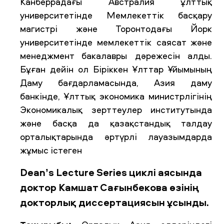
Канберрадағы Австралия ұлттық
университетінде Мемлекеттік басқару
магистрі және Торонтодағы Йорк
университетінде мемлекеттік саясат және
менеджмент бакалавры дәрежесін алды.
Бұған дейін ол Біріккен Ұлттар Ұйымының
Даму бағдарламасында, Азия даму
банкінде, Ұлттық экономика министрлігінің
Экономикалық зерттеулер институтында
және басқа да қазақстандық талдау
орталықтарында әртүрлі лауазымдарда
жұмыс істеген
Dean’s Lecture Series циклі аясында
доктор Камшат Сағынбекова өзінің
докторлық диссертациясын ұсынды.