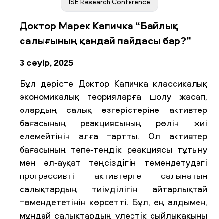
ISE Research Conference
Доктор Марек Капичка “Байлық
ЖАҢАЛЫҚТАР
БАҚ БІЗ ТУРАЛЫ
ЖҰМЫС ОРЫНДАРЫ
ҚЫЗМЕТКЕРЛЕР
салығының қандай пайдасы бар?”
ТҮЛЕКТЕР
ENDOWMENT
ENG
KAZ
RUS
3 сәуір, 2025
Бұл дәрісте Доктор Капичка классикалық
экономикалық теорияларға шолу жасап,
олардың салық өзгерістеріне активтер
бағасының реакциясының рөлін жиі
елемейтінін алға тартты. Ол активтер
бағасының тепе-теңдік реакциясы тұтыну
мен әл-ауқат теңсіздігін төмендетудегі
прогрессивті активтерге салынатын
салықтардың тиімділігін айтарлықтай
төмендететінін көрсетті. Бұл, ең алдымен,
мұндай салықтардың үлестік сыйлықақыны