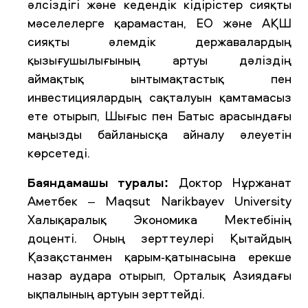
әлсіздігі және кедендік кідірістер сияқты
мәселелерге қарамастан, ЕО және АҚШ
сияқты әлемдік державалардың
қызығушылығының артуы дәліздің
аймақтық ынтымақтастық пен
инвестициялардың сақталуын қамтамасыз
ете отырып, Шығыс пен Батыс арасындағы
маңызды байланысқа айналу әлеуетін
көрсетеді.
Баяндамашы туралы:
Доктор Нұржанат
Аметбек – Maqsut Narikbayev University
Халықаралық Экономика Мектебінің
доценті. Оның зерттеулері Қытайдың
Қазақстанмен қарым-қатынасына ерекше
назар аудара отырып, Орталық Азиядағы
ықпалының артуын зерттейді.