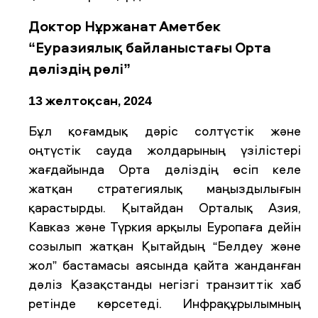
Доктор Нұржанат Аметбек
“Еуразиялық байланыстағы Орта
дәліздің рөлі”
13 желтоқсан, 2024
Бұл қоғамдық дәріс солтүстік және
оңтүстік сауда жолдарының үзілістері
жағдайында Орта дәліздің өсіп келе
жатқан стратегиялық маңыздылығын
қарастырды. Қытайдан Орталық Азия,
Кавказ және Түркия арқылы Еуропаға дейін
созылып жатқан Қытайдың “Белдеу және
жол” бастамасы аясында қайта жанданған
дәліз Қазақстанды негізгі транзиттік хаб
ретінде көрсетеді. Инфрақұрылымның