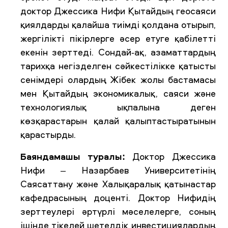
доктор Джессика Нифи Қытайдың геосаяси
қиялдарды қалайша тиімді қолдана отырып,
жергілікті пікірлерге әсер етуге қабілетті
екенін зерттеді. Сондай-ақ, азаматтардың
тарихқа негізделген сәйкестілікке қатысты
сенімдері олардың Жібек жолы бастамасы
мен Қытайдың экономикалық, саяси және
технологиялық ықпалына деген
көзқарастарын қалай қалыптастыратынын
қарастырды.
Баяндамашы туралы:
Доктор Джессика
Нифи – Назарбаев Университетінің
Саясаттану және Халықаралық қатынастар
кафедрасының доценті. Доктор Нифидің
зерттеулері әртүрлі мәселелерге, соның
ішінде тікелей шетелдік инвестициялардың