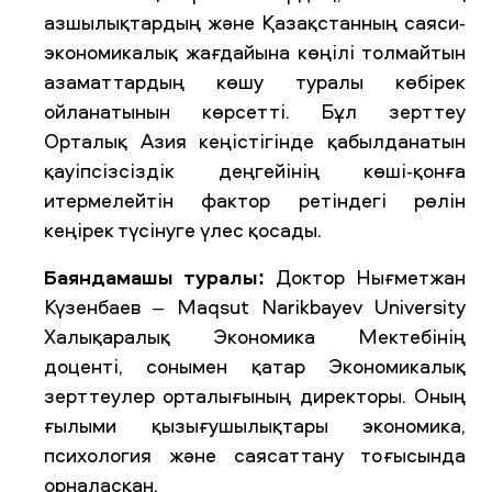
азшылықтардың және Қазақстанның саяси-
экономикалық жағдайына көңілі толмайтын
азаматтардың көшу туралы көбірек
ойланатынын көрсетті. Бұл зерттеу
Орталық Азия кеңістігінде қабылданатын
қауіпсізсіздік деңгейінің көші-қонға
итермелейтін фактор ретіндегі рөлін
кеңірек түсінуге үлес қосады.
Баяндамашы туралы:
Доктор Нығметжан
Күзенбаев – Maqsut Narikbayev University
Халықаралық Экономика Мектебінің
доценті, сонымен қатар Экономикалық
зерттеулер орталығының директоры. Оның
ғылыми қызығушылықтары экономика,
психология және саясаттану тоғысында
орналасқан.