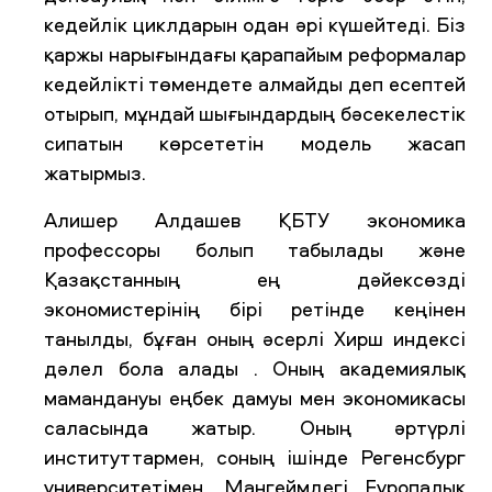
кедейлік циклдарын одан әрі күшейтеді. Біз
қаржы нарығындағы қарапайым реформалар
кедейлікті төмендете алмайды деп есептей
отырып, мұндай шығындардың бәсекелестік
сипатын көрсететін модель жасап
жатырмыз.
Алишер Алдашев ҚБТУ экономика
профессоры болып табылады және
Қазақстанның ең дәйексөзді
экономистерінің бірі ретінде кеңінен
танылды, бұған оның әсерлі Хирш индексі
дәлел бола алады . Оның академиялық
мамандануы еңбек дамуы мен экономикасы
саласында жатыр. Оның әртүрлі
институттармен, соның ішінде Регенсбург
университетімен, Мангеймдегі Еуропалық