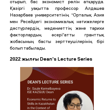
отырып, бас экономист рөлін атқаруда.
Қазіргі уақытта профессор Алдашев
Назарбаев университетінің “Орталық Азия
мен Ресейдегі экономикалық нәтижелерге
дәстүрлердің, мәдениеттің және тарихи
факторлардың әсері”атты гранттық
жобасының басты зерттеушілерінің бірі
болып табылады.
2022 жылғы Dean’s Lecture Series