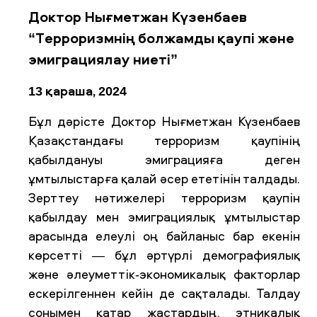
Доктор Нығметжан Күзенбаев
“Терроризмнің болжамды қаупі және
эмиграциялау ниеті”
13 қараша, 2024
Бұл дәрісте Доктор Нығметжан Күзенбаев
Қазақстандағы терроризм қаупінің
қабылдануы эмиграцияға деген
ұмтылыстарға қалай әсер ететінін талдады.
Зерттеу нәтижелері терроризм қаупін
қабылдау мен эмиграциялық ұмтылыстар
арасында елеулі оң байланыс бар екенін
көрсетті — бұл әртүрлі демографиялық
және әлеуметтік-экономикалық факторлар
ескерілгеннен кейін де сақталады. Талдау
сонымен қатар жастардың, этникалық