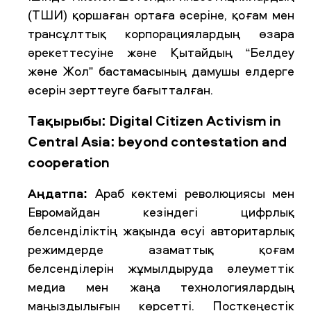
(ТШИ) қоршаған ортаға әсеріне, қоғам мен
трансұлттық корпорациялардың өзара
әрекеттесуіне және Қытайдың “Белдеу
және Жол” бастамасының дамушы елдерге
әсерін зерттеуге бағытталған.
Тақырыбы: Digital Citizen Activism in
Central Asia: beyond contestation and
cooperation
Аңдатпа:
Араб көктемі революциясы мен
Евромайдан кезіндегі цифрлық
белсенділіктің жақында өсуі авторитарлық
режимдерде азаматтық қоғам
белсенділерін жұмылдыруда әлеуметтік
медиа мен жаңа технологиялардың
маңыздылығын көрсетті. Посткеңестік