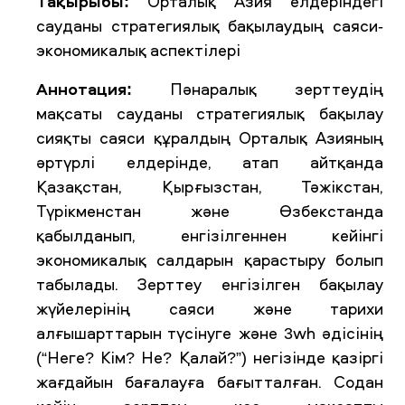
Тақырыбы:
Орталық Азия елдеріндегі
сауданы стратегиялық бақылаудың саяси-
экономикалық аспектілері
Аннотация:
Пәнаралық зерттеудің
мақсаты сауданы стратегиялық бақылау
сияқты саяси құралдың Орталық Азияның
әртүрлі елдерінде, атап айтқанда
Қазақстан, Қырғызстан, Тәжікстан,
Түрікменстан және Өзбекстанда
қабылданып, енгізілгеннен кейінгі
экономикалық салдарын қарастыру болып
табылады. Зерттеу енгізілген бақылау
жүйелерінің саяси және тарихи
алғышарттарын түсінуге және 3wh әдісінің
(“Неге? Кім? Не? Қалай?”) негізінде қазіргі
жағдайын бағалауға бағытталған. Содан