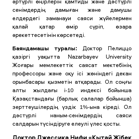
әртүрлі өңірлерін қамтиды және дәстүрлі
сенімдердің дамыған және дамушы
елдердегі заманауи саяси жүйелермен
қалай қатар өмір сүріп, өзара
әрекеттесетінін көрсетеді.
Баяндамашы туралы:
Доктор Пелиццо
қазіргі уақытта Nazarbayev University
Жоғары мемлекеттік саясат мектебінің
профессоры және оқу ісі жөніндегі декан
орынбасары қызметін атқарады. Ол соңғы
алты жылдағы i-10 индексі бойынша
Қазақстандағы (барлық салалар бойынша)
зерттеушілердің үздік 1%-ына кіреді. Ол
дәстүрлі наным-сенімдердің саяси
салдарын түсіндіруге елеулі үлес қосты.
Доктор Джессика Нифи «Қытай Жібек