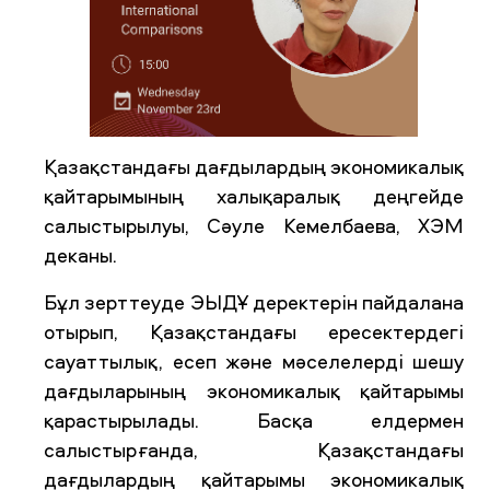
Қазақстандағы дағдылардың экономикалық
қайтарымының халықаралық деңгейде
салыстырылуы, Сәуле Кемелбаева, ХЭМ
деканы.
Бұл зерттеуде ЭЫДҰ деректерін пайдалана
отырып, Қазақстандағы ересектердегі
сауаттылық, есеп және мәселелерді шешу
дағдыларының экономикалық қайтарымы
қарастырылады. Басқа елдермен
салыстырғанда, Қазақстандағы
дағдылардың қайтарымы экономикалық