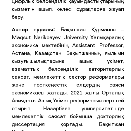
цифрлық белсенділік қауымдастықтарының
қызметін ашып, келесі сұрақтарға жауап
беру.
Автор туралы:
Бақытжан Құрманов –
Maqsut Narikbayev University Халықаралық
экономика мектебінің Assistant Professor,
Астана, Қазақстан. Бақытжанның ғылыми
қызуғышылықтарына ашық үкімет,
азаматтық белсенділік, авторитарлық
саясат, мемлекеттік сектор реформалары
және посткеңестік елдердің саяси
экономикасы жатады. 2021 жылы Орталық
Азиядағы Ашық Үкімет реформасын зерттей
отырып, Назарбаев университетінде
мемлекеттік саясат бойынша докторлық
диссертация қорғады. Бақытжан