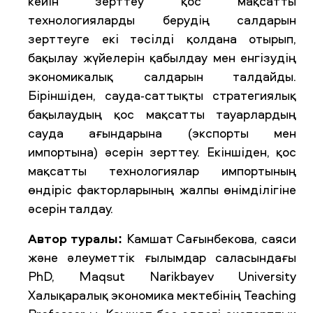
кейін зерттеу қос мақсатты
технологияларды берудің салдарын
зерттеуге екі тәсілді қолдана отырып,
бақылау жүйелерін қабылдау мен енгізудің
экономикалық салдарын талдайды.
Біріншіден, сауда-саттықты стратегиялық
бақылаудың қос мақсатты тауарлардың
сауда ағындарына (экспорты мен
импортына) әсерін зерттеу. Екіншіден, қос
мақсатты технологиялар импортының
өндіріс факторларының жалпы өнімділігіне
әсерін талдау.
Автор туралы:
Камшат Сағынбекова, саяси
және әлеуметтік ғылымдар саласындағы
PhD, Maqsut Narikbayev University
Халықаралық экономика мектебінің Teaching