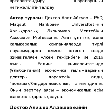
әртараптандыру шараларының
нәтижелілігін талдау
Автор туралы:
Доктор Азат Айтуар – PhD,
Maqsut Narikbaev Unıversıteti-нің
Халықаралық Экономика Мектебінің
Associate Professor-ы. Азат ұлттық және
халықаралық компанияларда түрлі
лауазымдарда жұмыс істеген кезде
жинақталған үлкен тәжірибеге ие. 2016
жылы Рединг университетінде
(Ұлыбритания) экономика ғылымдарының
докторы дәрежесін алды,
“Болашақ”бағдарламасының стипендиаты.
Оның зерттеу аясы – экономикалық өсім
және халықаралық сауда.
Доктор Алишер Алдашев өзінің