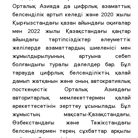
Орталық Азияда да цифрлық азаматтық
белсенділік артып келеді және 2020 жылы
Қырғызстандағы қазан айындағы оқиғалар
мен 2022 жылы Қазақстандағы қаңтар
айындағы тәртіпсіздіктер әлеуметтік
желілерде азаматтардың шиеленісі мен
жұмылдырылуының артуына себеп
болғандығы туралы дәлелдер бар. Бұл
тарауда цифрлық белсенділіктің қалай
дамып жатқанын және оның автократиялық
посткеңестік Орталық Азиядағы
авторитарлық мемлекеттермен қалай
әрекеттесетінін зерттеу ұсынылады. Бұл
жұмыстың мақсаты-Қазақстандағы,
Өзбекстандағы және Тәжікстандағы
белсенділермен терең сұхбаттар арқылы