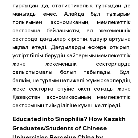
тұрғыдан да, статистикалық тұрғыдан да
маңызды емес. Алайда бұл тұжырым
толығымен экономиканың мемлекеттік
секторына байланысты, ал жекеменшік
секторда дағдылар кірістің едәуір артуына
ықпал етеді. Дағдыларды ескере отырып,
үстірт білім берудің қайтарымы мемлекеттік
және жекеменшік секторларда
салыстырмалы болып табылады. Бұл,
бәлкім, неғұрлым нәтижелі жұмыскерлердің
жеке секторға өтуіне әкеп соғады және
Қазақстан экономикасының мемлекеттік
секторының тиімділігіне күмән келтіреді.
Educated into Sinophilia? How Kazakh
Graduates/Students of Chinese