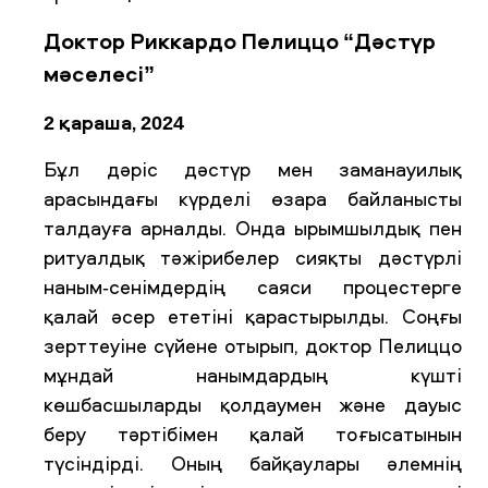
Доктор Риккардо Пелиццо “Дәстүр
мәселесі”
2 қараша, 2024
Бұл дәріс дәстүр мен заманауилық
арасындағы күрделі өзара байланысты
талдауға арналды. Онда ырымшылдық пен
ритуалдық тәжірибелер сияқты дәстүрлі
наным-сенімдердің саяси процестерге
қалай әсер ететіні қарастырылды. Соңғы
зерттеуіне сүйене отырып, доктор Пелиццо
мұндай нанымдардың күшті
көшбасшыларды қолдаумен және дауыс
беру тәртібімен қалай тоғысатынын
түсіндірді. Оның байқаулары әлемнің