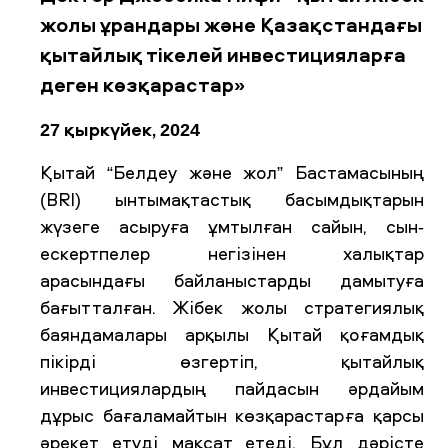
жолы ұрандары және Қазақстандағы
қытайлық тікелей инвестицияларға
деген көзқарастар»
27 қыркүйек, 2024
Қытай “Белдеу және жол” Бастамасының
(BRI) ынтымақтастық басымдықтарын
жүзеге асыруға ұмтылған сайын, сын-
ескертпелер негізінен халықтар
арасындағы байланыстарды дамытуға
бағытталған. Жібек жолы стратегиялық
баяндамалары арқылы Қытай қоғамдық
пікірді өзгертіп, қытайлық
инвестициялардың пайдасын әрдайым
дұрыс бағаламайтын көзқарастарға қарсы
әрекет етуді мақсат етеді. Бұл дәрісте