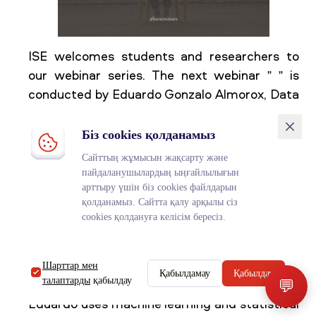
ISE welcomes students and researchers to
our webinar series. The next webinar ” ” is
conducted by Eduardo Gonzalo Almorox, Data
Scientist, The Olympic Channel Services,
Madrid, Spain.
Біз cookies қолданамыз
⠀
Сайттың жұмысын жақсарту және
Data scientist and economist with more than
пайдаланушылардың ыңғайлылығын
арттыру үшін біз cookies файлдарын
12 years of international and multicultural
қолданамыз. Сайтта қалу арқылы сіз
experience in research and data analytics.
cookies қолдануға келісім бересіз.
Specialized in the design of tools that enable
the collection of social data and the
application of (quasi) experimental techniques
Шарттар мен
Қабылдамау
Қабылдау
талаптарды
қабылдау
💬
to evaluate different types of strategies.
Eduardo uses machine learning and statistical