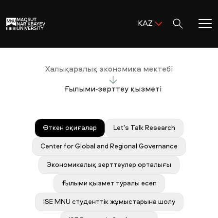
Поиск:
KAZ
ENG
KAZ
Басты бет
Халықаралық экономика мектебі
RUS
MNU-ге қош келдіңіз!
Ғылыми-зерттеу қызметі
Академиялық өмір
Өткен оқиғалар
Let's Talk Research
Зерттеу және ғылым
Center for Global and Regional Governance
Экономикалық зерттеулер орталығы
Оқуға қабылдау және қолдау
Ғылыми қызмет туралы есеп
MNU тынысы
ISE MNU студенттік жұмыстарына шолу