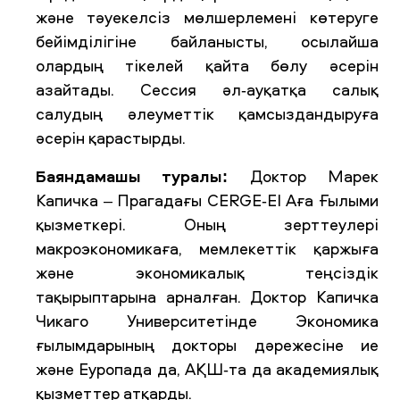
және тәуекелсіз мөлшерлемені көтеруге
бейімділігіне байланысты, осылайша
олардың тікелей қайта бөлу әсерін
азайтады. Сессия әл-ауқатқа салық
салудың әлеуметтік қамсыздандыруға
әсерін қарастырды.
Баяндамашы туралы:
Доктор Марек
Капичка – Прагадағы CERGE-EI Аға Ғылыми
қызметкері. Оның зерттеулері
макроэкономикаға, мемлекеттік қаржыға
және экономикалық теңсіздік
тақырыптарына арналған. Доктор Капичка
Чикаго Университетінде Экономика
ғылымдарының докторы дәрежесіне ие
және Еуропада да, АҚШ-та да академиялық
қызметтер атқарды.