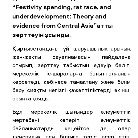
“Festivity spending, rat race, and
underdevelopment: Theory and
evidence from Central Asia”атты
зерттеуін ұсынды.
Қырғызстандағы үй шаруашылықтарының
жан-жақты сауалнамасын пайдалана
отырып, зерттеу табыстың едәуір бөлігі
мерекелік іс-шараларға бағытталғанын
көрсетеді, көбінесе тамақтану және білім
беру сияқты негізгі қажеттіліктерді екінші
орынға қояды.
Бұл мерекелік шығындар әлеуметтік
мәртебені көтеріп, әлеуметтік
байланыстарды кеңейтсе де, олар
денсаулық пен білімге теріс әсер етіп,