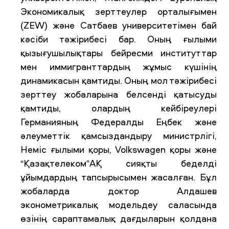
Экономикалық зерттеулер орталығымен
(ZEW) және Сатбаев университетімен бай
кәсіби тәжірибесі бар. Оның ғылыми
қызығушылықтары бейресми институттар
мен иммигранттардың жұмыс күшінің
динамикасын қамтиды. Оның мол тәжірибесі
зерттеу жобаларына белсенді қатысуды
қамтиды, олардың кейбіреулері
Германияның Федералды Еңбек және
әлеуметтік қамсыздандыру министрлігі,
Неміс ғылыми қоры, Volkswagen қоры және
“Қазақтелеком”АҚ сияқты беделді
ұйымдардың тапсырысымен жасалған. Бұл
жобаларда доктор Алдашев
эконометрикалық модельдеу саласында
өзінің сараптамалық дағдыларын қолдана