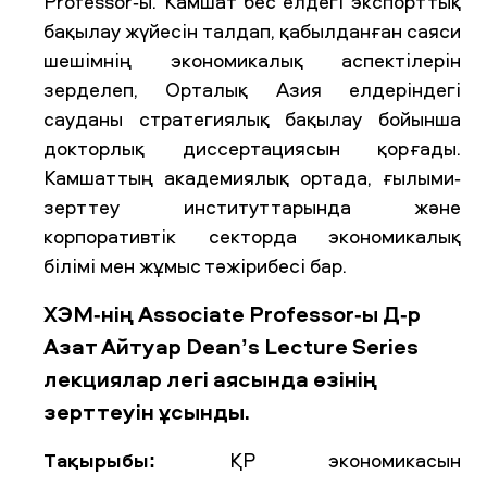
Professor-ы. Камшат бес елдегі экспорттық
бақылау жүйесін талдап, қабылданған саяси
шешімнің экономикалық аспектілерін
зерделеп, Орталық Азия елдеріндегі
сауданы стратегиялық бақылау бойынша
докторлық диссертациясын қорғады.
Камшаттың академиялық ортада, ғылыми-
зерттеу институттарында және
корпоративтік секторда экономикалық
білімі мен жұмыс тәжірибесі бар.
ХЭМ-нің Associate Professor-ы Д-р
Азат Айтуар Dean’s Lecture Series
лекциялар легі аясында өзінің
зерттеуін ұсынды.
Тақырыбы:
ҚР экономикасын