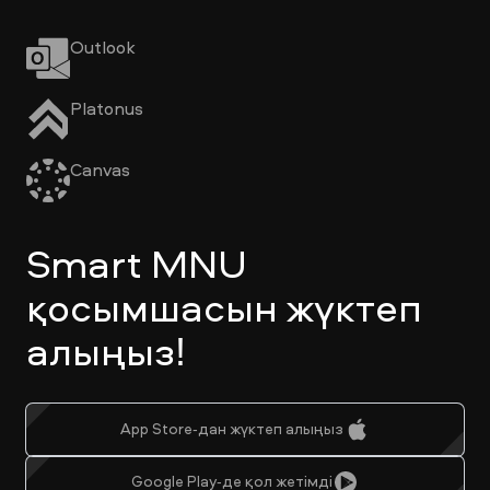
Outlook
Platonus
Canvas
Smart MNU
қосымшасын жүктеп
алыңыз!
App Store-дан жүктеп алыңыз
Google Play-де қол жетімді