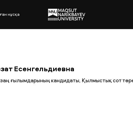
ған нұсқа
зат Есенгельдиевна
, заң ғылымдарының кандидаты, Қылмыстық сот төре