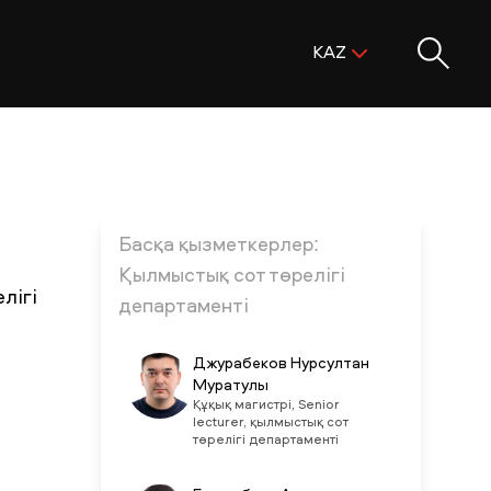
Поиск:
KAZ
ENG
KAZ
RUS
Басқа қызметкерлер:
Қылмыстық сот төрелігі
лігі
департаменті
Джурабеков Нурсултан
Муратулы
Құқық магистрі, Senior
lecturer, қылмыстық сот
төрелігі департаменті