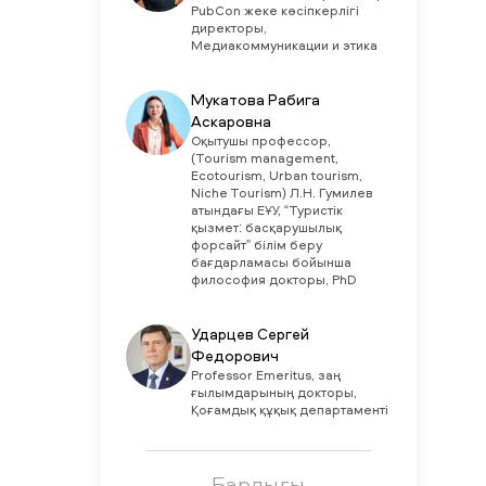
PubCon жеке кәсіпкерлігі
директоры,
Медиакоммуникации и этика
Мукатова Рабига
Аскаровна
Оқытушы профессор,
(Tourism management,
Ecotourism, Urban tourism,
Niche Tourism) Л.Н. Гумилев
атындағы ЕҰУ, “Туристік
қызмет: басқарушылық
форсайт” білім беру
бағдарламасы бойынша
философия докторы, PhD
Ударцев Сергей
Федорович
Professor Emeritus, заң
ғылымдарының докторы,
Қоғамдық құқық департаменті
Барлығы