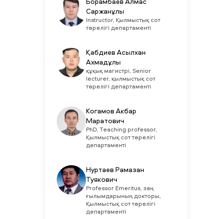
Борамбаев Алмас
Саржанұлы
Instructor, Қылмыстық сот
төрелігі департаменті
Қабдиев Асылхан
Ахмадұлы
құқық магистрі, Senior
lecturer, қылмыстық сот
төрелігі департаменті
Когамов Акбар
Маратович
PhD, Teaching professor,
Қылмыстық сот төрелігі
департаменті
Нуртаев Рамазан
Туякович
Professor Emeritus, заң
ғылымдарының докторы,
Қылмыстық сот төрелігі
департаменті