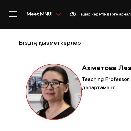
Meet MNU!
Нашар көретіндерге арнал
Біздің қызметкерлер
Басты бет
Ахметова Ляз
Teaching Professor
департаменті
MNU-ге қош келдіңіз!
Академиялық өмір