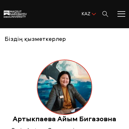
Поиск:
KAZ
ENG
KAZ
Басты бет
Біздің қызметкерлер
RUS
MNU-ге қош келдіңіз!
Академиялық өмір
Зерттеу және ғылым
Оқуға қабылдау және қолдау
Артыкпаева Айым Бигазовна
MNU тынысы