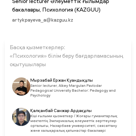
Senior lecturer Әлеуметтік ғылымдар
бакалавры, Психология (KAZGUU)
ЖАҢАЛЫҚТАР
artykpayeva_a@kazguu.kz
БАҚ БІЗ ТУРАЛЫ
ЖҰМЫС ОРЫНДАРЫ
ҚЫЗМЕТКЕРЛЕР
ТҮЛЕКТЕР
ENDOWMENT
ENG
KAZ
RUS
Басқа қызметкерлер:
«Психология» білім беру бағдарламасының
оқытушылары
Мырзабай Ержан Қуандықұлы
Senior lecturer, Alkey Margulan Pavlodar
Pedagogical University Bachelor: Pedagogy and
Psychology
Қалқанбай Санжар Ардақұлы
Кіші ғылыми қызметкер / Жоғары гуманитарлық
мектептің Эмпирикалық әлеуметтік зерттеулер
орталығы, Назарбаев университеті, саясаттану
және халықаралық қатынастар бакалаврі