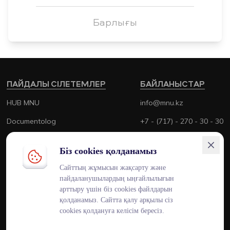
Барлығы
ПАЙДАЛЫ СІЛЕТЕМЛЕР
БАЙЛАНЫСТАР
HUB MNU
info@mnu.kz
Documentolog
+7 - (717) - 270 - 30 - 30
Canvas
+7 - (700) - 170 - 30 - 30
Біз cookies қолданамыз
Platonus
Сайттың жұмысын жақсарту және
Outlook
пайдаланушылардың ыңғайлылығын
арттыру үшін біз cookies файлдарын
Smart MNU
қолданамыз. Сайтта қалу арқылы сіз
cookies қолдануға келісім бересіз.