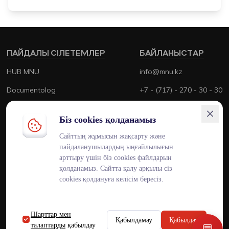
ПАЙДАЛЫ СІЛЕТЕМЛЕР
БАЙЛАНЫСТАР
HUB MNU
info@mnu.kz
Documentolog
+7 - (717) - 270 - 30 - 30
Canvas
+7 - (700) - 170 - 30 - 30
Біз cookies қолданамыз
Platonus
Сайттың жұмысын жақсарту және
Outlook
пайдаланушылардың ыңғайлылығын
арттыру үшін біз cookies файлдарын
Smart MNU
қолданамыз. Сайтта қалу арқылы сіз
cookies қолдануға келісім бересіз.
Шарттар мен
ENG
KAZ
RUS
Қабылдамау
Қабылдау
талаптарды
қабылдау