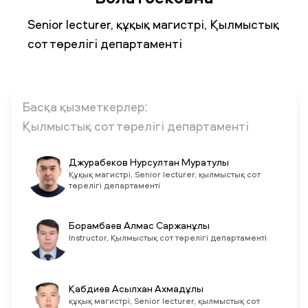
Senior lecturer, құқық магистрі, Қылмыстық
сот төрелігі департаменті
ЖАҢАЛЫҚТАР
БАҚ БІЗ ТУРАЛЫ
ЖҰМЫС ОРЫНДАРЫ
ҚЫЗМЕТКЕРЛЕР
ТҮЛЕКТЕР
ENDOWMENT
ENG
KAZ
RUS
Басқа қызметкерлер:
Қылмыстық сот төрелігі департаменті
Джурабеков Нурсултан Муратулы
Құқық магистрі, Senior lecturer, қылмыстық сот
төрелігі департаменті
Борамбаев Алмас Саржанұлы
Instructor, Қылмыстық сот төрелігі департаменті
Қабдиев Асылхан Ахмадұлы
құқық магистрі, Senior lecturer, қылмыстық сот