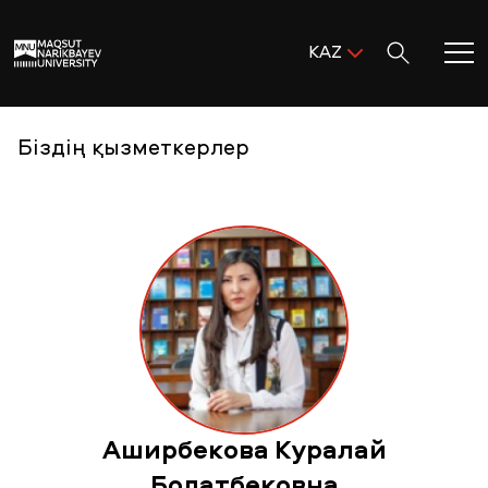
Поиск:
KAZ
ENG
KAZ
Басты бет
Біздің қызметкерлер
RUS
MNU-ге қош келдіңіз!
Академиялық өмір
Зерттеу және ғылым
Оқуға қабылдау және қолдау
Аширбекова Куралай
MNU тынысы
Болатбековна