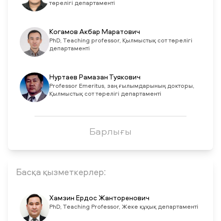
төрелігі департаменті
Когамов Акбар Маратович
PhD, Teaching professor, Қылмыстық сот төрелігі
департаменті
Нуртаев Рамазан Туякович
Professor Emeritus, заң ғылымдарының докторы,
Қылмыстық сот төрелігі департаменті
Барлығы
Басқа қызметкерлер:
Хамзин Ердос Жанторенович
PhD, Teaching Professor, Жеке құқық департаменті