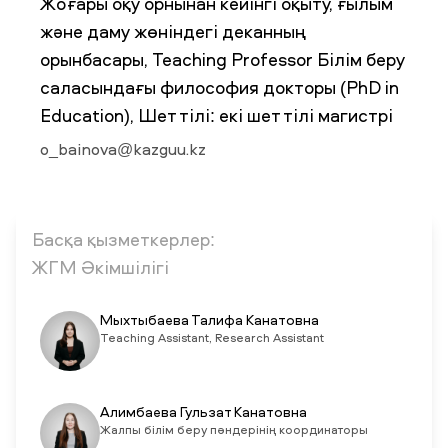
Жоғары оқу орнынан кейінгі оқыту, ғылым
және даму жөніндегі деканның
орынбасары, Teaching Professor Білім беру
ЖАҢАЛЫҚТАР
БАҚ БІЗ ТУРАЛЫ
ЖҰМЫС ОРЫНДАРЫ
ҚЫЗМЕТКЕРЛЕР
саласындағы философия докторы (PhD in
ТҮЛЕКТЕР
ENDOWMENT
ENG
KAZ
RUS
Education), Шет тілі: екі шет тілі магистрі
o_bainova@kazguu.kz
Басқа қызметкерлер:
ЖГМ Әкімшілігі
Мыхтыбаева Талифа Канатовна
Teaching Assistant, Research Assistant
Алимбаева Гульзат Канатовна
Жалпы білім беру пәндерінің координаторы