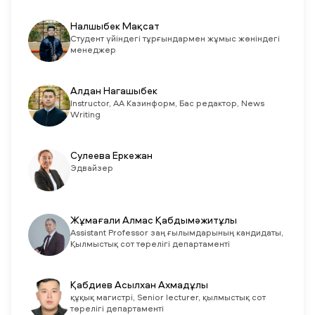
Налшыбек Мақсат
Студент үйіндегі тұрғындармен жұмыс жөніндегі
менеджер
Алдан Нагашыбек
Instructor, АА Казинформ, Бас редактор, News
Writing
Сулеева Еркежан
Эдвайзер
Жұмағали Алмас Қабдымәжитұлы
Assistant Professor заң ғылымдарының кандидаты,
Қылмыстық сот төрелігі департаменті
Қабдиев Асылхан Ахмадұлы
құқық магистрі, Senior lecturer, қылмыстық сот
төрелігі департаменті