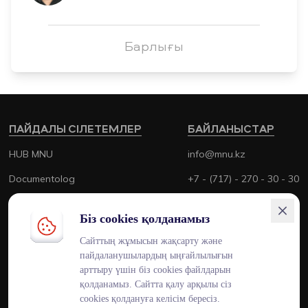
Барлығы
ПАЙДАЛЫ СІЛЕТЕМЛЕР
БАЙЛАНЫСТАР
HUB MNU
info@mnu.kz
Documentolog
+7 - (717) - 270 - 30 - 30
Canvas
+7 - (700) - 170 - 30 - 30
Біз cookies қолданамыз
Platonus
Сайттың жұмысын жақсарту және
Outlook
пайдаланушылардың ыңғайлылығын
арттыру үшін біз cookies файлдарын
Smart MNU
қолданамыз. Сайтта қалу арқылы сіз
cookies қолдануға келісім бересіз.