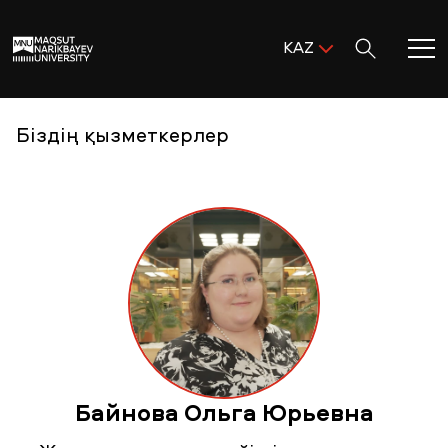
Поиск:
KAZ
ENG
KAZ
Басты бет
Біздің қызметкерлер
RUS
MNU-ге қош келдіңіз!
Академиялық өмір
Зерттеу және ғылым
Оқуға қабылдау және қолдау
Байнова Ольга Юрьевна
MNU тынысы