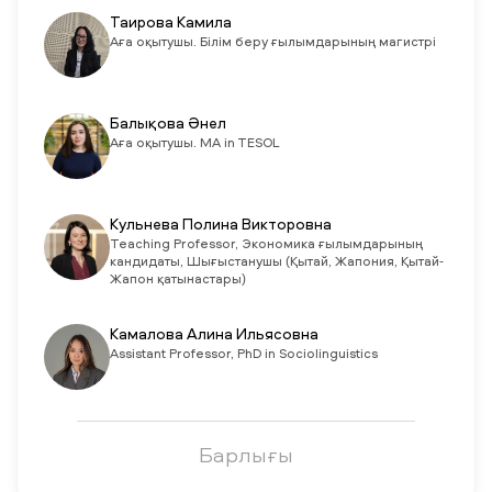
Таирова Камила
Аға оқытушы. Білім беру ғылымдарының магистрі
Балықова Әнел
Аға оқытушы. MA in TESOL
Кульнева Полина Викторовна
Teaching Professor, Экономика ғылымдарының
кандидаты, Шығыстанушы (Қытай, Жапония, Қытай-
Жапон қатынастары)
Камалова Алина Ильясовна
Assistant Professor, PhD in Sociolinguistics
Барлығы