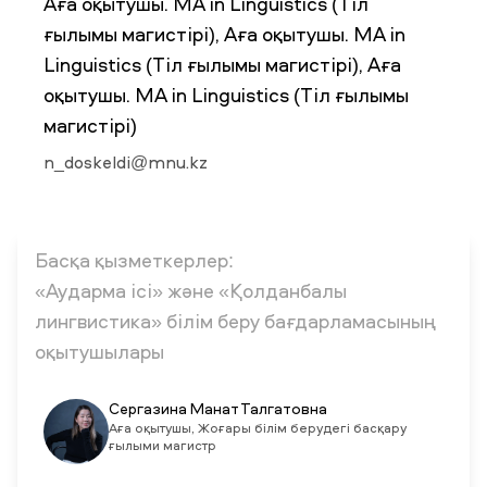
Аға оқытушы. MA in Linguistics (Тіл
ғылымы магистірі), Аға оқытушы. MA in
Linguistics (Тіл ғылымы магистірі), Аға
ЖАҢАЛЫҚТАР
БАҚ БІЗ ТУРАЛЫ
ЖҰМЫС ОРЫНДАРЫ
ҚЫЗМЕТКЕРЛЕР
оқытушы. MA in Linguistics (Тіл ғылымы
ТҮЛЕКТЕР
ENDOWMENT
ENG
KAZ
RUS
магистірі)
n_doskeldi@mnu.kz
Басқа қызметкерлер:
«Аударма ісі» және «Қолданбалы
лингвистика» білім беру бағдарламасының
оқытушылары
Сергазина Манат Талгатовна
Аға оқытушы, Жоғары білім берудегі басқару
ғылыми магистр