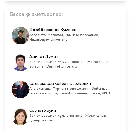
Басқа қызметкерлер:
Джаббарханов Хумоюн
Associate Professor, PhD in Mathematics,
Nazarbayev University
Адилет Думан
Senior Lecturer, PhD Candidate in Mathematics,
Suleyman Demirel University
Садвакасов Кайрат Серикович
Аға оқытушы, Туризм менеджменті бойынша
ғылым магистрі, Нью-Йорк университеті, АҚШ
Саулет Хауия
Senior Lecturer, құқық магистрі, Жеке құқық
департаменті