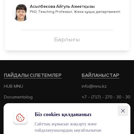
Асылбекова Айгуль Ахметқызы
PhD, Teaching Professor, Жеке құқық департаменті
Барлығы
ПАЙДАЛЫ СІЛЕТЕМЛЕР
БАЙЛАНЫСТАР
HUB MNU
info@mnu.kz
Documentolog
+7 - (717) - 270 - 30 - 30
Canvas
+7 - (700) - 170 - 30 - 30
Біз cookies қолданамыз
Platonus
Сайттың жұмысын жақсарту және
Outlook
пайдаланушылардың ыңғайлылығын