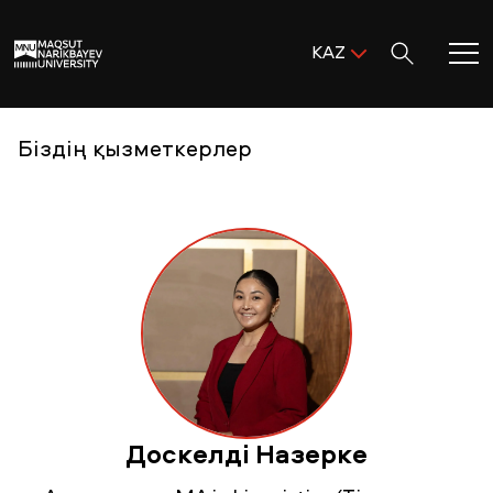
Поиск:
KAZ
ENG
KAZ
Басты бет
Біздің қызметкерлер
RUS
MNU-ге қош келдіңіз!
Академиялық өмір
Зерттеу және ғылым
Оқуға қабылдау және қолдау
Доскелді Назерке
MNU тынысы