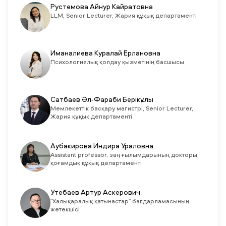
Рустемова Айнур Кайратовна
LLM, Senior Lecturer, Жария құқық департаменті
Иманалиева Куралай Ерлановна
Психологиялық қолдау қызметінің басшысы
Сатбаев Әл-Фараби Берікұлы
Мемлекеттік басқару магистрі, Senior Lecturer,
Жария құқық департаменті
Аубакирова Индира Ураловна
Assistant professor, заң ғылымдарының докторы,
қоғамдық құқық департаменті
Утебаев Артур Аскерович
"Халықаралық қатынастар" бағдарламасының
жетекшісі