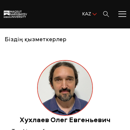
Поиск:
KAZ
ENG
KAZ
Басты бет
Біздің қызметкерлер
RUS
MNU-ге қош келдіңіз!
Академиялық өмір
Зерттеу және ғылым
Оқуға қабылдау және қолдау
Хухлаев Олег Евгеньевич
MNU тынысы