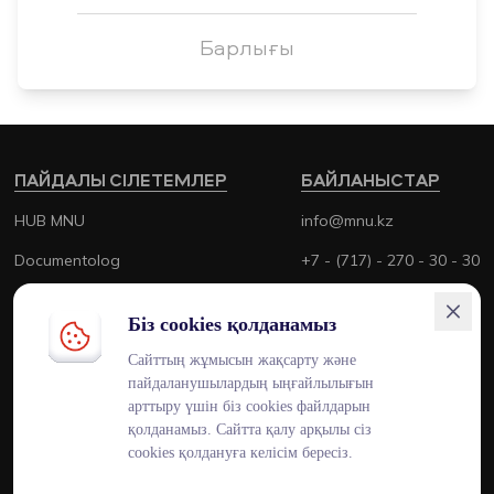
Барлығы
ПАЙДАЛЫ СІЛЕТЕМЛЕР
БАЙЛАНЫСТАР
HUB MNU
info@mnu.kz
Documentolog
+7 - (717) - 270 - 30 - 30
Canvas
+7 - (700) - 170 - 30 - 30
Біз cookies қолданамыз
Platonus
Сайттың жұмысын жақсарту және
Outlook
пайдаланушылардың ыңғайлылығын
арттыру үшін біз cookies файлдарын
Smart MNU
қолданамыз. Сайтта қалу арқылы сіз
cookies қолдануға келісім бересіз.