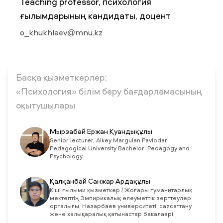
Teaching professor, психология
ғылымдарының кандидаты, доцент
ЖАҢАЛЫҚТАР
o_khukhlaev@mnu.kz
БАҚ БІЗ ТУРАЛЫ
ЖҰМЫС ОРЫНДАРЫ
ҚЫЗМЕТКЕРЛЕР
ТҮЛЕКТЕР
ENDOWMENT
ENG
KAZ
RUS
Басқа қызметкерлер:
«Психология» білім беру бағдарламасының
оқытушылары
Мырзабай Ержан Қуандықұлы
Senior lecturer, Alkey Margulan Pavlodar
Pedagogical University Bachelor: Pedagogy and
Psychology
Қалқанбай Санжар Ардақұлы
Кіші ғылыми қызметкер / Жоғары гуманитарлық
мектептің Эмпирикалық әлеуметтік зерттеулер
орталығы, Назарбаев университеті, саясаттану
және халықаралық қатынастар бакалаврі