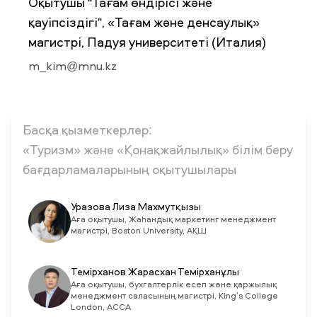
Оқытушы “Тағам өндірісі және
қауіпсіздігі”, «Тағам және денсаулық»
магистрі, Падуя университеті (Италия)
ЖАҢАЛЫҚТАР
БАҚ БІЗ ТУРАЛЫ
ЖҰМЫС ОРЫНДАРЫ
ҚЫЗМЕТКЕРЛЕР
ТҮЛЕКТЕР
ENDOWMENT
m_kim@mnu.kz
ENG
KAZ
RUS
Басқа қызметкерлер:
«Туризм» және «Қонақжайлылық» білім беру
бағдарламаларының оқытушылары
Уразова Лиза Махмутқызы
Аға оқытушы, Жаһандық маркетинг менеджмент
магистрі, Boston University, АҚШ
Темірханов Жарасхан Темірханұлы
Аға оқытушы, бухгалтерлік есеп және қаржылық
менеджмент саласының магистрі, King’s College
London, ACCA