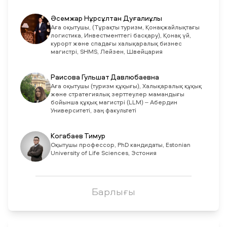
Әсемжар Нұрсұлтан Дуғалиұлы
Аға оқытушы, (Тұрақты туризм, Қонақжайлықтағы
логистика, Инвестменттегі басқару), Қонақ үй,
курорт және спадағы халықаралық бизнес
магистрі, SHMS, Лейзен, Швейцария
Раисова Гульшат Давлюбаевна
Aға оқытушы (туризм құқығы), Халықаралық құқық
және стратегиялық зерттеулер мамандығы
бойынша құқық магистрі (LLM) – Абердин
Университеті, заң факультеті
Когабаев Тимур
Оқытушы профессор, PhD кандидаты, Estonian
University of Life Sciences, Эстония
Барлығы