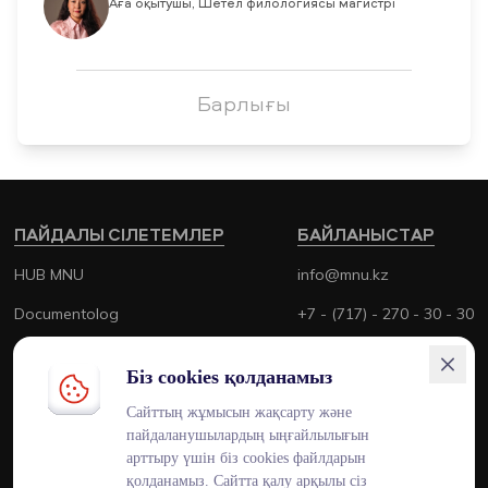
Аға оқытушы, Шетел филологиясы магистрі
Барлығы
ПАЙДАЛЫ СІЛЕТЕМЛЕР
БАЙЛАНЫСТАР
HUB MNU
info@mnu.kz
Documentolog
+7 - (717) - 270 - 30 - 30
Canvas
+7 - (700) - 170 - 30 - 30
Біз cookies қолданамыз
Platonus
Сайттың жұмысын жақсарту және
Outlook
пайдаланушылардың ыңғайлылығын
арттыру үшін біз cookies файлдарын
Smart MNU
қолданамыз. Сайтта қалу арқылы сіз