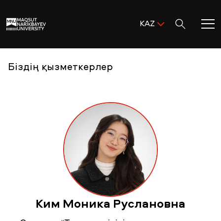
Поиск:
KAZ
ENG
KAZ
Басты бет
Біздің қызметкерлер
RUS
MNU-ге қош келдіңіз!
Академиялық өмір
Зерттеу және ғылым
Оқуға қабылдау және қолдау
Ким Моника Руслановна
MNU тынысы