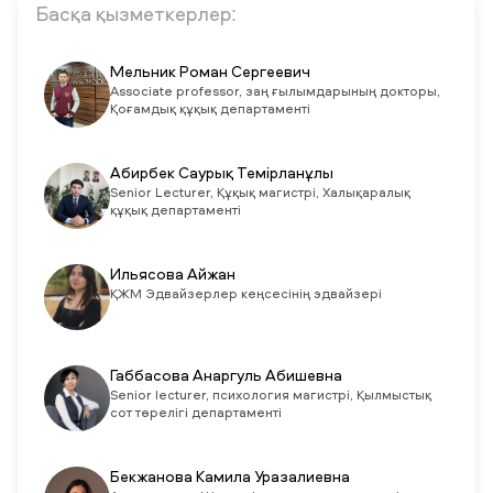
Басқа қызметкерлер:
Мельник Роман Сергеевич
Associate professor, заң ғылымдарының докторы,
Қоғамдық құқық департаменті
Абирбек Саурық Темірланұлы
Senior Lecturer, Құқық магистрі, Халықаралық
құқық департаменті
Ильясова Айжан
ҚЖМ Эдвайзерлер кеңсесінің эдвайзері
Габбасова Анаргуль Абишевна
Senior lecturer, психология магистрі, Қылмыстық
сот төрелігі департаменті
Бекжанова Камила Уразалиевна