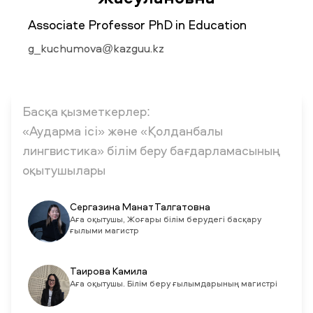
Associate Professor PhD in Education
ЖАҢАЛЫҚТАР
БАҚ БІЗ ТУРАЛЫ
ЖҰМЫС ОРЫНДАРЫ
ҚЫЗМЕТКЕРЛЕР
g_kuchumova@kazguu.kz
ТҮЛЕКТЕР
ENDOWMENT
ENG
KAZ
RUS
Басқа қызметкерлер:
«Аударма ісі» және «Қолданбалы
лингвистика» білім беру бағдарламасының
оқытушылары
Сергазина Манат Талгатовна
Аға оқытушы, Жоғары білім берудегі басқару
ғылыми магистр
Таирова Камила
Аға оқытушы. Білім беру ғылымдарының магистрі