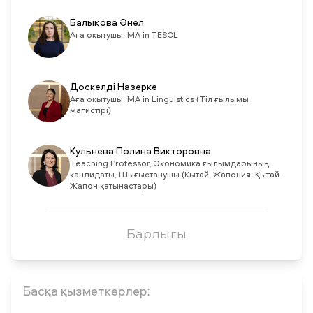
Балықова Әнел
Аға оқытушы. MA in TESOL
Доскелді Назерке
Аға оқытушы. MA in Linguistics (Тіл ғылымы
магистірі)
Кульнева Полина Викторовна
Teaching Professor, Экономика ғылымдарының
кандидаты, Шығыстанушы (Қытай, Жапония, Қытай-
Жапон қатынастары)
Барлығы
Басқа қызметкерлер: