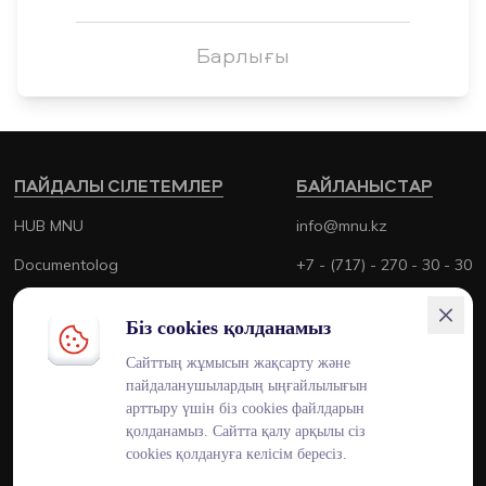
Барлығы
ПАЙДАЛЫ СІЛЕТЕМЛЕР
БАЙЛАНЫСТАР
HUB MNU
info@mnu.kz
Documentolog
+7 - (717) - 270 - 30 - 30
Canvas
+7 - (700) - 170 - 30 - 30
Біз cookies қолданамыз
Platonus
Сайттың жұмысын жақсарту және
Outlook
пайдаланушылардың ыңғайлылығын
арттыру үшін біз cookies файлдарын
Smart MNU
қолданамыз. Сайтта қалу арқылы сіз
cookies қолдануға келісім бересіз.