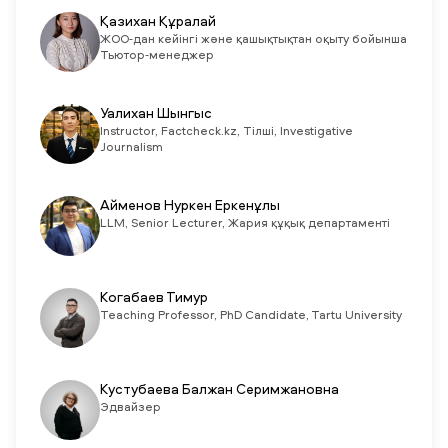
Қазихан Құралай
ЖОО-дан кейінгі және қашықтықтан оқыту бойынша
Тьютор-менеджер
Уалихан Шынгыс
Instructor, Factcheck.kz, Тілші, Investigative
Journalism
Айменов Нуркен Еркенұлы
LLM, Senior Lecturer, Жария құқық департаменті
Когабаев Тимур
Teaching Professor, PhD Candidate, Tartu University
Кустубаева Балжан Серимжановна
Эдвайзер