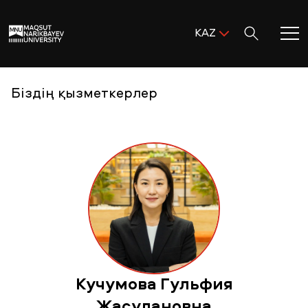
Поиск:
KAZ
ENG
KAZ
Басты бет
Біздің қызметкерлер
RUS
MNU-ге қош келдіңіз!
Академиялық өмір
Зерттеу және ғылым
Оқуға қабылдау және қолдау
Кучумова Гульфия
MNU тынысы
Жасулановна