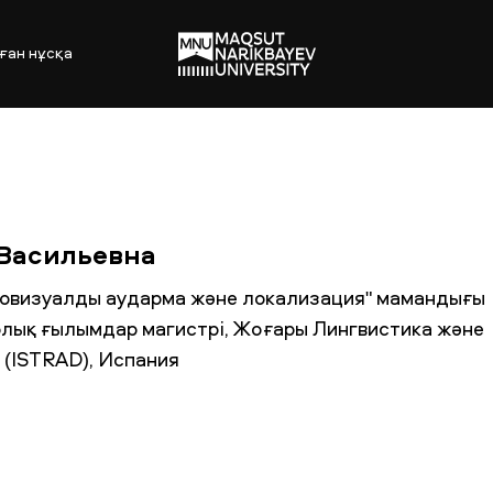
ған нұсқа
 Васильевна
иовизуалды аударма және локализация" мамандығы
лық ғылымдар магистрі, Жоғары Лингвистика және
 (ISTRAD), Испания