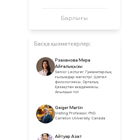
Барлығы
Басқа қызметкерлер:
Рзаханова Мира
Айғалықызы
Senior Lecturer, Гуманитарлық
ғылымдар магистрі: Шетел
филологиясы, Орталық
Қазақстан академиясы,
Ағылшын тілі
Geiger Martin
Visiting Professor, PhD,
Carleton University, Canada
Айтуар Азат