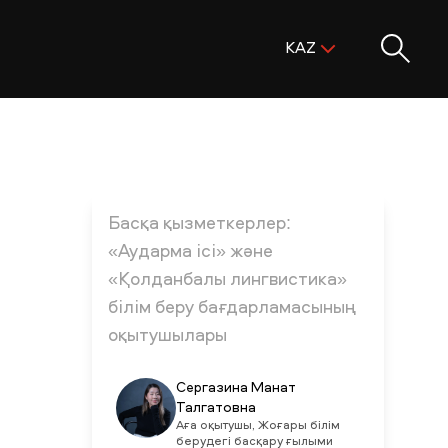
Поиск:
KAZ
ENG
KAZ
RUS
Басқа қызметкерлер:
«Аударма ісі» және
«Қолданбалы лингвистика»
білім беру бағдарламасының
оқытушылары
Сергазина Манат
Талгатовна
Аға оқытушы, Жоғары білім
берудегі басқару ғылыми