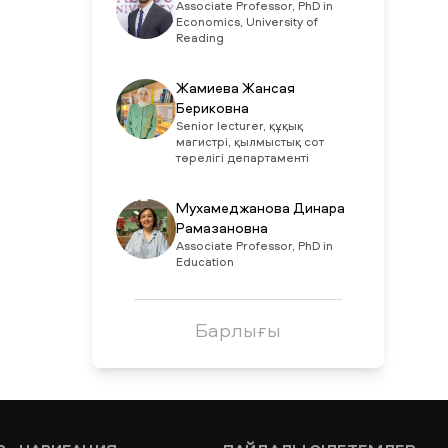
Associate Professor, PhD in
Economics, University of
Reading
Жамиева Жансая
Бериковна
Senior lecturer, құқық
магистрі, қылмыстық сот
төрелігі департаменті
Мухамеджанова Динара
Рамазановна
Associate Professor, PhD in
Education
Барлығы