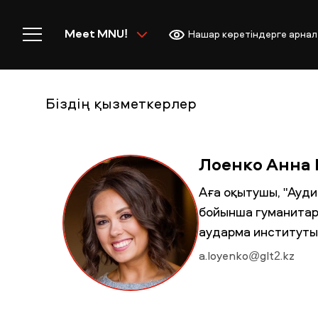
Meet MNU!
Нашар көретіндерге арнал
Біздің қызметкерлер
Басты бет
Лоенко Анна
Аға оқытушы, "Ауд
бойынша гуманитар
MNU-ге қош келдіңіз!
аударма институты
a.loyenko@glt2.kz
Академиялық өмір