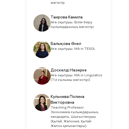
магистр
Таирова Камила
Аға оқытушы. Білім беру
ғылымдарының магистрі
Балықова Әнел
Аға оқытушы. MA in TESOL
Доскелді Назерке
Аға оқытушы. MA in Linguistics
(Тіл ғылымы магистірі)
Кульнева Полина
Викторовна
Teaching Professor,
Экономика ғылымдарының
кандидаты, Шығыстанушы
(Қытай, Жапония, Қытай-
Жапон қатынастары)