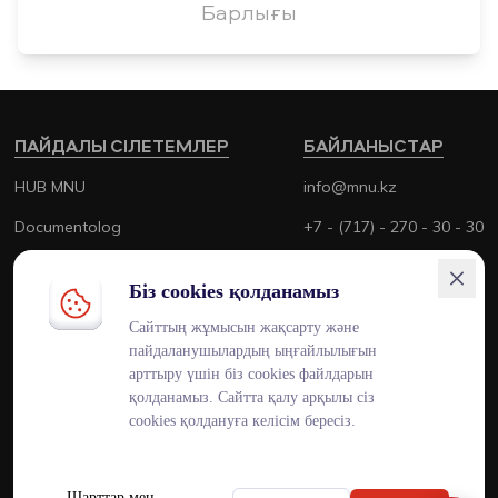
Барлығы
ПАЙДАЛЫ СІЛЕТЕМЛЕР
БАЙЛАНЫСТАР
HUB MNU
info@mnu.kz
Documentolog
+7 - (717) - 270 - 30 - 30
Canvas
+7 - (700) - 170 - 30 - 30
Біз cookies қолданамыз
Platonus
Сайттың жұмысын жақсарту және
Outlook
пайдаланушылардың ыңғайлылығын
арттыру үшін біз cookies файлдарын
Smart MNU
қолданамыз. Сайтта қалу арқылы сіз
cookies қолдануға келісім бересіз.
Шарттар мен