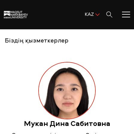
Поиск:
KAZ
ENG
KAZ
Басты бет
Біздің қызметкерлер
RUS
MNU-ге қош келдіңіз!
Академиялық өмір
Зерттеу және ғылым
Оқуға қабылдау және қолдау
Мукан Дина Сабитовна
MNU тынысы