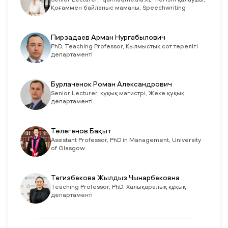
Senior Lecturer, "qaimaqmedia.kz" негізін қалаушы,
Қоғаммен байланыс маманы, Speechwriting
Пирзадаев Арман Нургабылович
PhD, Teaching Professor, Қылмыстық сот төрелігі
департаменті
Бурлаченок Роман Александрович
Senior Lecturer, құқық магистрі, Жеке құқық
департаменті
Төлегенов Бақыт
Assistant Professor, PhD in Management, University
of Glasgow
Тегизбекова Жылдыз Чынарбековна
Teaching Professor, PhD, Халықаралық құқық
департаменті