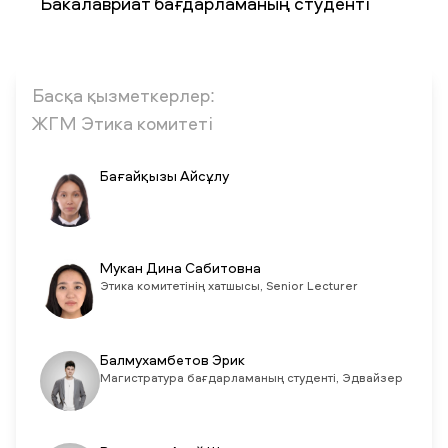
Бакалавриат бағдарламаның студенті
ЖАҢАЛЫҚТАР
БАҚ БІЗ ТУРАЛЫ
ЖҰМЫС ОРЫНДАРЫ
ҚЫЗМЕТКЕРЛЕР
ТҮЛЕКТЕР
ENDOWMENT
Басқа қызметкерлер:
ENG
KAZ
RUS
ЖГМ Этика комитеті
Бағайқызы Айсұлу
Мукан Дина Сабитовна
Этика комитетінің хатшысы, Senior Lecturer
Балмухамбетов Эрик
Магистратура бағдарламаның студенті, Эдвайзер