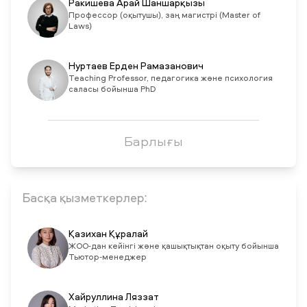
Ракишева Арай Шаншарқызы
Профессор (оқытушы), заң магистрі (Master of
Laws)
Нуртаев Ерден Рамазанович
Teaching Professor, педагогика және психология
саласы бойынша PhD
Барлығы
Басқа қызметкерлер:
Қазихан Құралай
ЖОО-дан кейінгі және қашықтықтан оқыту бойынша
Тьютор-менеджер
Хайруллина Ляззат