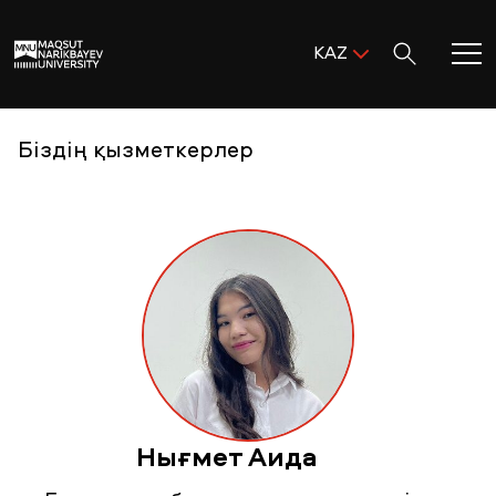
Поиск:
KAZ
ENG
KAZ
Басты бет
Біздің қызметкерлер
RUS
MNU-ге қош келдіңіз!
Академиялық өмір
Зерттеу және ғылым
Оқуға қабылдау және қолдау
Нығмет Аида
MNU тынысы