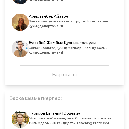
Арыстанбек Айзере
Заң ғылымдарының магистрі, Lecturer, жария
құқық департаменті
Әлекбай Жамбыл Қуанышғалиұлы
Senior Lecturer, Құқық магистрі, Халықаралық
құқық департаменті
Барлығы
Басқа қызметкерлер:
Пузиков Евгений Юрьевич
“Ағылшын тілі” мамандығы бойынша филология
ғылымдарының кандидаты Teaching Professor