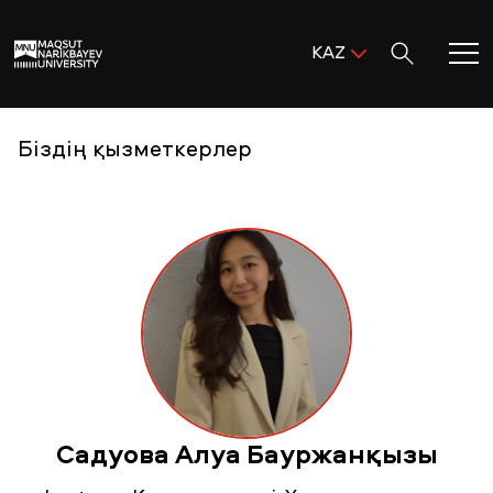
Поиск:
KAZ
ENG
KAZ
Басты бет
Біздің қызметкерлер
RUS
MNU-ге қош келдіңіз!
Академиялық өмір
Зерттеу және ғылым
Оқуға қабылдау және қолдау
Садуова Алуа Бауржанқызы
MNU тынысы