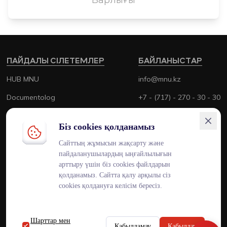
ПАЙДАЛЫ СІЛЕТЕМЛЕР
БАЙЛАНЫСТАР
HUB MNU
info@mnu.kz
Documentolog
+7 - (717) - 270 - 30 - 30
Canvas
+7 - (700) - 170 - 30 - 30
Біз cookies қолданамыз
Platonus
Сайттың жұмысын жақсарту және
Outlook
пайдаланушылардың ыңғайлылығын
арттыру үшін біз cookies файлдарын
Smart MNU
қолданамыз. Сайтта қалу арқылы сіз
cookies қолдануға келісім бересіз.
Шарттар мен
ENG
KAZ
RUS
Қабылдамау
Қабылдау