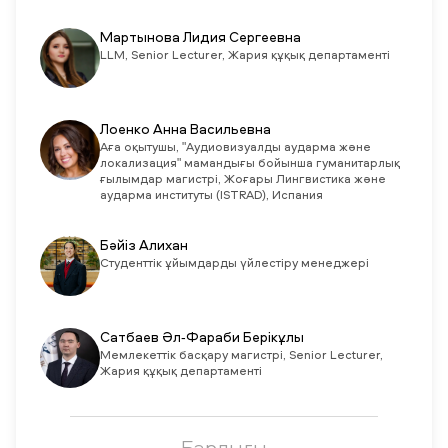
Мартынова Лидия Сергеевна
LLM, Senior Lecturer, Жария құқық департаменті
Лоенко Анна Васильевна
Аға оқытушы, "Аудиовизуалды аударма және
локализация" мамандығы бойынша гуманитарлық
ғылымдар магистрі, Жоғары Лингвистика және
аударма институты (ISTRAD), Испания
Бәйіз Алихан
Студенттік ұйымдарды үйлестіру менеджері
Сатбаев Әл-Фараби Берікұлы
Мемлекеттік басқару магистрі, Senior Lecturer,
Жария құқық департаменті
Барлығы