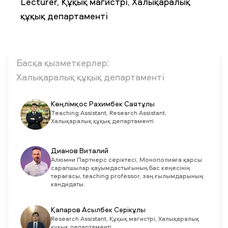
Lecturer, Құқық магистрі, Халықаралық
құқық департаменті
ЖАҢАЛЫҚТАР
БАҚ БІЗ ТУРАЛЫ
ЖҰМЫС ОРЫНДАРЫ
ҚЫЗМЕТКЕРЛЕР
ТҮЛЕКТЕР
ENDOWMENT
ENG
KAZ
RUS
Басқа қызметкерлер:
Халықаралық құқық департаменті
Көңлімқос Рахимбек Саятұлы
Teaching Assistant, Research Assistant,
Халықаралық құқық департаменті
Дианов Виталий
Алюмни Партнерс серіктесі, Монополияға қарсы
сарапшылар қауымдастығының Бас кеңесінің
төрағасы, teaching professor, заң ғылымдарының
кандидаты.
Қапаров Асылбек Серікұлы
Research Assistant, Құқық магистрі, Халықаралық
құқық департаменті