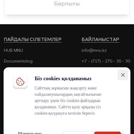
Барлығы
ПАЙДАЛЫ СІЛЕТЕМЛЕР
БАЙЛАНЫСТАР
HUB MNU
info@mnu.kz
Documentolog
+7 - (717) - 270 - 30 - 30
Canvas
+7 - (700) - 170 - 30 - 30
Біз cookies қолданамыз
Platonus
Сайттың жұмысын жақсарту және
Outlook
пайдаланушылардың ыңғайлылығын
арттыру үшін біз cookies файлдарын
Smart MNU
қолданамыз. Сайтта қалу арқылы сіз
cookies қолдануға келісім бересіз.
Шарттар мен