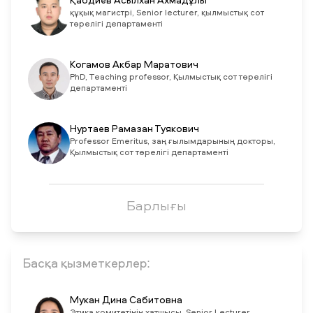
Қабдиев Асылхан Ахмадұлы
құқық магистрі, Senior lecturer, қылмыстық сот
төрелігі департаменті
Когамов Акбар Маратович
PhD, Teaching professor, Қылмыстық сот төрелігі
департаменті
Нуртаев Рамазан Туякович
Professor Emeritus, заң ғылымдарының докторы,
Қылмыстық сот төрелігі департаменті
Барлығы
Басқа қызметкерлер:
Мукан Дина Сабитовна