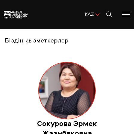
Поиск:
KAZ
ENG
KAZ
Басты бет
Біздің қызметкерлер
RUS
MNU-ге қош келдіңіз!
Академиялық өмір
Зерттеу және ғылым
Оқуға қабылдау және қолдау
Сокурова Эрмек
MNU тынысы
Жээнбековна