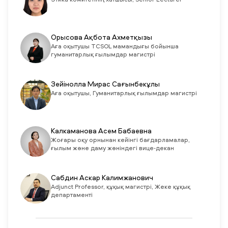
Этика комитетінің хатшысы, Senior Lecturer
Орысова Ақбота Ахметқызы
Аға оқытушы TCSOL мамандығы бойынша
гуманитарлық ғылымдар магистрі
Зейінолла Мирас Сағынбекұлы
Аға оқытушы, Гуманитарлық ғылымдар магистрі
Калкаманова Асем Бабаевна
Жоғары оқу орнынан кейінгі бағдарламалар,
ғылым және даму жөніндегі вице-декан
Сабдин Аскар Калимжанович
Adjunct Professor, құқық магистрі, Жеке құқық
департаменті