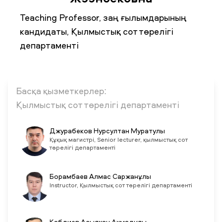
Teaching Professor, заң ғылымдарының
кандидаты, Қылмыстық сот төрелігі
ЖАҢАЛЫҚТАР
БАҚ БІЗ ТУРАЛЫ
ЖҰМЫС ОРЫНДАРЫ
ҚЫЗМЕТКЕРЛЕР
ТҮЛЕКТЕР
ENDOWMENT
департаменті
ENG
KAZ
RUS
Басқа қызметкерлер:
Қылмыстық сот төрелігі департаменті
Джурабеков Нурсултан Муратулы
Құқық магистрі, Senior lecturer, қылмыстық сот
төрелігі департаменті
Борамбаев Алмас Саржанұлы
Instructor, Қылмыстық сот төрелігі департаменті