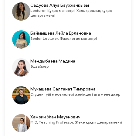
Садуова Алуа Бауржанқызы
Lecturer, Құқық магистрі, Халықаралық құқық
департаменті
Баймышева Лейла Ерлановна
Senior Lecturer, Филология магистрі
Мендыбаева Мадина
Эдвайзер
Мукашева Салтанат Тимуровна
Студент үйі мәселелері жөніндегі аға менеджер
Хамзин Улан Мауенович
PhD, Teaching Professor, Жеке құқық департаменті