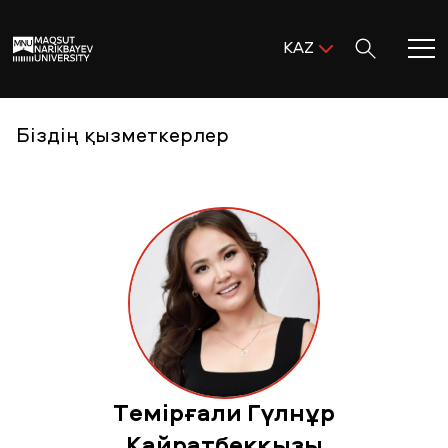
Поиск:
KAZ
ENG
KAZ
Басты бет
Біздің қызметкерлер
RUS
MNU-ге қош келдіңіз!
Академиялық өмір
Зерттеу және ғылым
Оқуға қабылдау және қолдау
Темірғали Гүлнұр
MNU тынысы
Қайратбекқызы