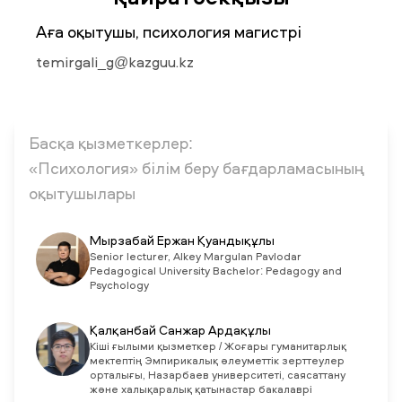
Аға оқытушы, психология магистрі
ЖАҢАЛЫҚТАР
БАҚ БІЗ ТУРАЛЫ
ЖҰМЫС ОРЫНДАРЫ
ҚЫЗМЕТКЕРЛЕР
temirgali_g@kazguu.kz
ТҮЛЕКТЕР
ENDOWMENT
ENG
KAZ
RUS
Басқа қызметкерлер:
«Психология» білім беру бағдарламасының
оқытушылары
Мырзабай Ержан Қуандықұлы
Senior lecturer, Alkey Margulan Pavlodar
Pedagogical University Bachelor: Pedagogy and
Psychology
Қалқанбай Санжар Ардақұлы
Кіші ғылыми қызметкер / Жоғары гуманитарлық
мектептің Эмпирикалық әлеуметтік зерттеулер
орталығы, Назарбаев университеті, саясаттану
және халықаралық қатынастар бакалаврі