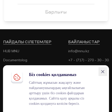
Барлығы
ПАЙДАЛЫ СІЛЕТЕМЛЕР
БАЙЛАНЫСТАР
HUB MNU
info@mnu.kz
Documentolog
+7 - (717) - 270 - 30 - 30
Canvas
+7 - (700) - 170 - 30 - 30
Біз cookies қолданамыз
Platonus
Сайттың жұмысын жақсарту және
Outlook
пайдаланушылардың ыңғайлылығын
арттыру үшін біз cookies файлдарын
Smart MNU
қолданамыз. Сайтта қалу арқылы сіз
cookies қолдануға келісім бересіз.