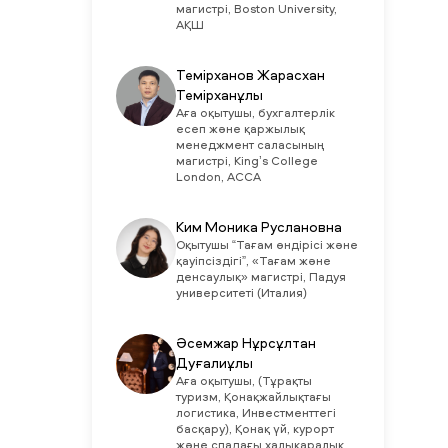
магистрі, Boston University,
АҚШ
Темірханов Жарасхан
Темірханұлы
Аға оқытушы, бухгалтерлік
есеп және қаржылық
менеджмент саласының
магистрі, King’s College
London, ACCA
Ким Моника Руслановна
Оқытушы “Тағам өндірісі және
қауіпсіздігі”, «Тағам және
денсаулық» магистрі, Падуя
университеті (Италия)
Әсемжар Нұрсұлтан
Дуғалиұлы
Аға оқытушы, (Тұрақты
туризм, Қонақжайлықтағы
логистика, Инвестменттегі
басқару), Қонақ үй, курорт
және спадағы халықаралық