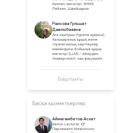
бизнес магистрі, SHMS,
Лейзен, Швейцария
Раисова Гульшат
Давлюбаевна
Aға оқытушы (туризм құқығы),
Халықаралық құқық және
стратегиялық зерттеулер
мамандығы бойынша құқық
магистрі (LLM) – Абердин
Университеті, заң факультеті
Барлығы
Басқа қызметкерлер:
Аймагамбетов Асхат
Senior Lecturer, ҚР
Парламенті Мәжілісінің