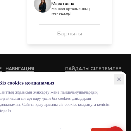
Маратовна
Мансап орталығының
менеджері
Барлығы
Р
НАВИГАЦИЯ
ПАЙДАЛЫ СІЛЕТЕМЛЕР
Білім беру бағдарламалары
HUB MNU
Біз cookies қолданамыз
Жоғары мектептер
Documentolog
Сайттың жұмысын жақсарту және пайдаланушылардың
ыңғайлылығын арттыру үшін біз cookies файлдарын
Байланыстар
Canvas
қолданамыз. Сайтта қалу арқылы сіз cookies қолдануға келісім
Бос жұмыс орындары
Platonus
бересіз.
Outlook