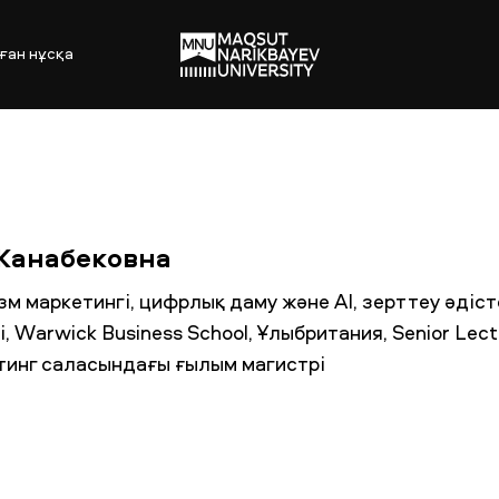
ған нұсқа
Жанабековна
зм маркетингі, цифрлық даму және AI, зерттеу әдіст
 Warwick Business School, Ұлыбритания, Senior Lect
тинг саласындағы ғылым магистрі