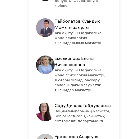
депутаты, Саясаттануға
кіріспе
Тайболатов Қуандық
Момынғазыұлы
Аға оқытушы Педагогика
және психология
ғылымдарының магистрі
Емельянова Елена
Вячеславовна
Аға оқытушы Педагогика
және психология магистрі,
Жоғары білімді басқару
саласындағы әлеуметтік
ғылымдар магистрі
Саду Динара Габдулловна
Заң ғылымдарының магистрі,
Senior lecturer, Қылмыстық
сот төрелігі департаменті
Ережепова Анаргуль