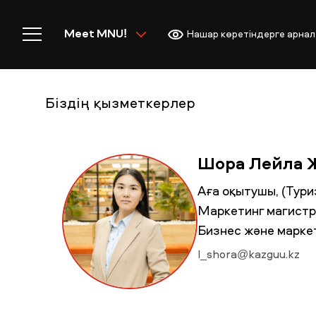
Meet MNU!
Нашар көретіндерге арнал
Біздің қызметкерлер
Басты бет
Шора Лейла 
Аға оқытушы, (Тури
Маркетинг магистрі,
MNU-ге қош келдіңіз!
Бизнес және марке
l_shora@kazguu.kz
Академиялық өмір