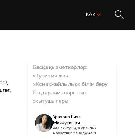
Поиск:
KAZ
ENG
KAZ
RUS
Басқа қызметкерлер:
«Туризм» және
ері)
«Қонақжайлылық» білім беру
urer,
бағдарламаларының
оқытушылары
Уразова Лиза
Махмутқызы
Аға оқытушы, Жаһандық
маркетинг менеджмент