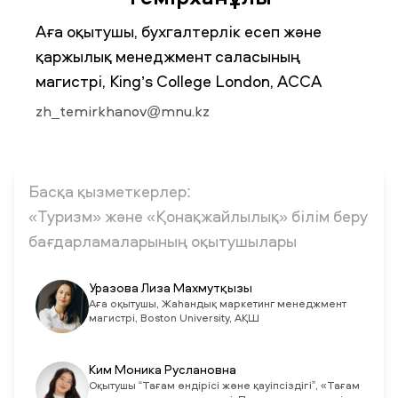
Аға оқытушы, бухгалтерлік есеп және
қаржылық менеджмент саласының
ЖАҢАЛЫҚТАР
БАҚ БІЗ ТУРАЛЫ
ЖҰМЫС ОРЫНДАРЫ
ҚЫЗМЕТКЕРЛЕР
ТҮЛЕКТЕР
ENDOWMENT
магистрі, King’s College London, ACCA
ENG
KAZ
RUS
zh_temirkhanov@mnu.kz
Басқа қызметкерлер:
«Туризм» және «Қонақжайлылық» білім беру
бағдарламаларының оқытушылары
Уразова Лиза Махмутқызы
Аға оқытушы, Жаһандық маркетинг менеджмент
магистрі, Boston University, АҚШ
Ким Моника Руслановна
Оқытушы “Тағам өндірісі және қауіпсіздігі”, «Тағам