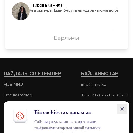
Таирова Камила
Аға оқытушы. Білім беру ғылымдарының магистрі
Барлығы
ПАЙДАЛЫ СІЛЕТЕМЛЕР
БАЙЛАНЫСТАР
HUB MNU
info@mnu.kz
Documentolog
+7 - (717) - 270 - 30 - 30
Canvas
+7 - (700) - 170 - 30 - 30
Біз cookies қолданамыз
Platonus
Сайттың жұмысын жақсарту және
Outlook
пайдаланушылардың ыңғайлылығын