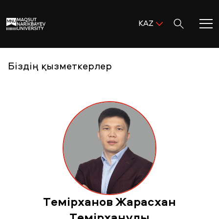
Поиск:
KAZ
ENG
KAZ
Басты бет
Біздің қызметкерлер
RUS
MNU-ге қош келдіңіз!
Академиялық өмір
Зерттеу және ғылым
Оқуға қабылдау және қолдау
Темірханов Жарасхан
MNU тынысы
Темірханұлы