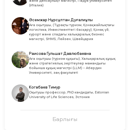
және денсаулық» магистрі, Падуя университеті
(Италия)
Әсемжар Нұрсұлтан Дуғалиұлы
Аға оқытушы, (Тұрақты туризм, Қонақжайлықтағы
логистика, Инвестменттегі басқару), Қонақ үй,
курорт және спадағы халықаралық бизнес
магистрі, SHMS, Лейзен, Швейцария
Раисова Гульшат Давлюбаевна
Aға оқытушы (туризм құқығы), Халықаралық құқық
және стратегиялық зерттеулер мамандығы
бойынша құқық магистрі (LLM) – Абердин
Университеті, заң факультеті
Когабаев Тимур
Оқытушы профессор, PhD кандидаты, Estonian
University of Life Sciences, Эстония
Барлығы