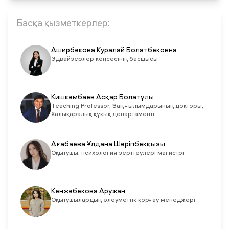
Басқа қызметкерлер:
Аширбекова Куралай Болатбековна
Эдвайзерлер кеңсесінің басшысы
Кишкембаев Асқар Болатұлы
Teaching Professor, Заң ғылымдарының докторы,
Халықаралық құқық департаменті
Ағабаева Ұлдана Шәріпбекқызы
Оқытушы, психология зерттеулері магистрі
Кенжебекова Аружан
Оқытушылардың әлеуметтік қорғау менеджері