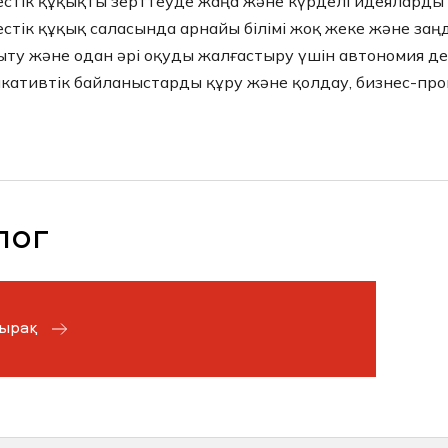
естік құқықты зерттеуде жаңа және күрделі идеяларды 
естік құқық саласында арнайы білімі жоқ жеке және заң
 оқыту және одан әрі оқуды жалғастыру үшін автономия де
кативтік байланыстарды құру және қолдау, бизнес-проц
лог
ырақ