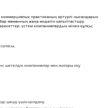
 коммерциялық практиканың әртүрлі нысандарын
бар маманның жаңа моделін қалыптастыру,
 әрекеттер; үстем компаниялардың мінез-құлқы;
саласы;
ен; шетелдік компаниялар мен жоғары оқу
ерді шешу үшін қолдану;