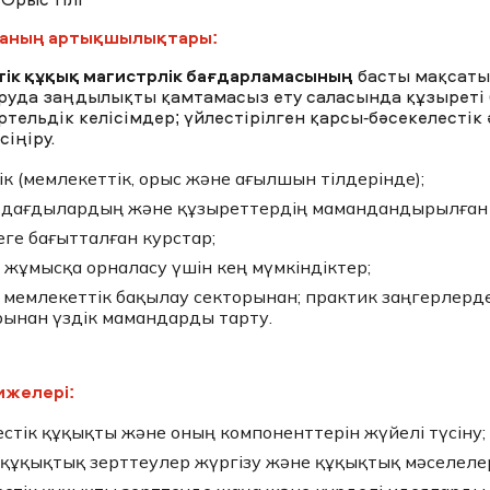
Орыс тілі
аның артықшылықтары:
ік құқық магистрлік
бағдарламасы
ның
басты мақсаты
руда заңдылықты қамтамасыз ету саласында құзыреті 
ртельдік келісімдер; үйлестірілген қарсы-бәсекелестік
сіңіру.
лік (мемлекеттік, орыс және ағылшын тілдерінде);
дау
ң, дағдылардың және құзыреттердің мамандандырылған 
еге бағытталған курстар;
 жұмысқа орналасу үшін кең мүмкіндіктер;
: мемлекеттік бақылау секторынан; практик заңгерлерд
ынан үздік мамандарды тарту.
ижелері:
естік құқықты және оның компоненттерін жүйелі түсіну;
ін құқықтық зерттеулер жүргізу және құқықтық мәселел