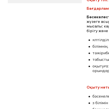
Оқыту тілі:
Бағдарлам
Бәсекелест
Зерттеу және ғылым
жүзеге асы
мысалы: ка
бірігу және 
көптілді
Оқуға қабылдау және қол
білімні
тәжіриб
табысты
оқытуға
орындар
MNU тынысы
Оқыту нәт
бәсекел
өз білім