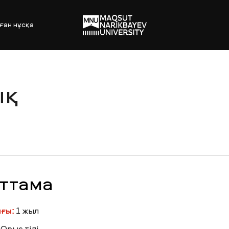
ған нұсқа
ық
ттама
ығы:
1 жыл