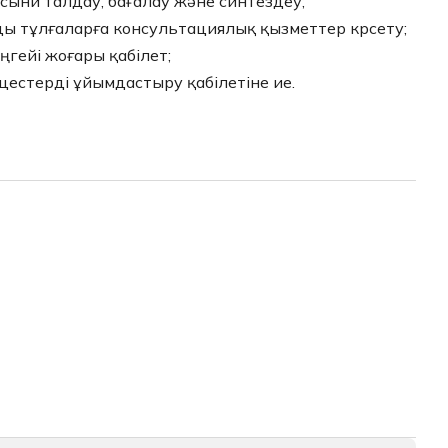
сыни талдау, бағалау және синтездеу;
ды тұлғаларға консультациялық қызметтер көрсету;
ңгейі жоғары қабілет;
естерді ұйымдастыру қабілетіне ие.