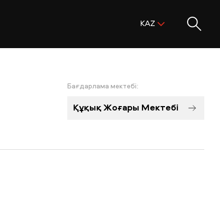
Поиск:
KAZ
ENG
KAZ
RUS
Бағдарлама мектебі:
Құқық Жоғары Мектебі