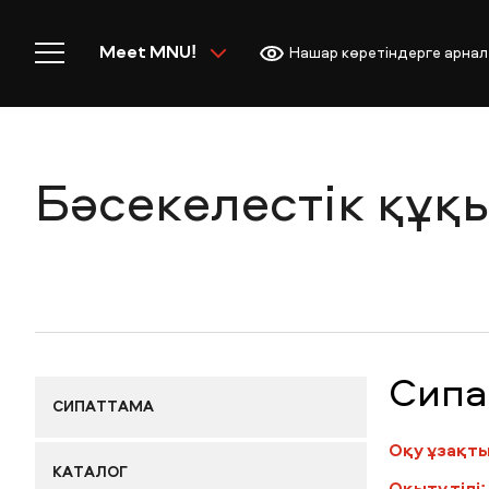
Meet MNU!
Нашар көретіндерге арнал
Бәсекелестік құқ
Басты бет
MNU-ге қош келдіңіз!
Сипа
СИПАТТАМА
Оқу ұзақт
Академиялық өмір
КАТАЛОГ