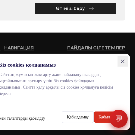
Өтініш беру
Р
НАВИГАЦИЯ
ПАЙДАЛЫ СІЛЕТЕМЛЕР
Білім беру бағдарламалары
HUB MNU
Біз cookies қолданамыз
Жоғары мектептер
Documentolog
Сайттың жұмысын жақсарту және пайдаланушылардың
ыңғайлылығын арттыру үшін біз cookies файлдарын
Байланыстар
Canvas
қолданамыз. Сайтта қалу арқылы сіз cookies қолдануға келісім
Бос жұмыс орындары
Platonus
бересіз.
Outlook
Smart MNU
💬
Қабылдамау
Қабылдау
ENG
KAZ
RUS
мен талаптарды
қабылдау