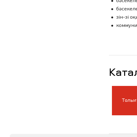
бәсекел
бәсекел
өзін-өзі
коммуни
Ката
Толығ