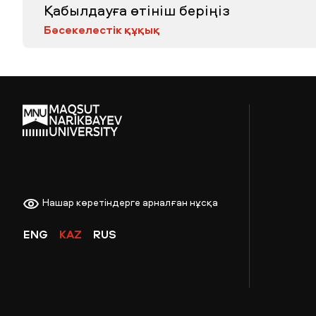
Қабылдауға өтініш беріңіз
Бәсекелестік құқық
Нашар көретіндерге арналған нұсқа
ENG
KAZ
RUS
ЖАҢАЛЫҚТАР
БАҚ БІЗ ТУРАЛЫ
ЖҰМЫС ОРЫНДАРЫ
ҚЫЗМЕТКЕРЛЕР
ТҮЛЕК