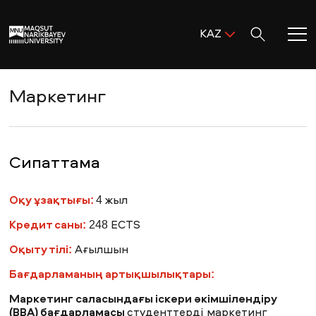
Поиск:
KAZ
ENG
KAZ
Басты бет
Маркетинг
RUS
MNU-ге қош келдіңіз!
Сипаттама
Академиялық өмір
Оқу ұзақтығы:
4 жыл
Кредит саны:
248 ECTS
Зерттеу және ғылым
Оқыту тілі:
Ағылшын
Бағдарламаның артықшылықтары:
Оқуға қабылдау және қолдау
Маркетинг саласындағы іскери әкімшілендіру
(BBA)
бағдарламасы
студенттерді маркетинг