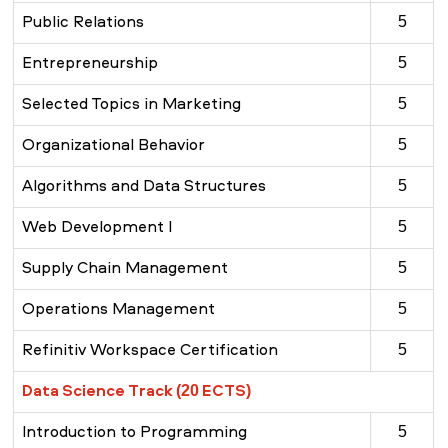
Public Relations
5
Entrepreneurship
5
Selected Topics in Marketing
5
Organizational Behavior
5
Algorithms and Data Structures
5
Web Development I
5
Supply Chain Management
5
Operations Management
5
Refinitiv Workspace Certification
5
Data Science Track (20 ECTS)
Introduction to Programming
5