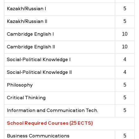
Kazakh/Russian I
5
Kazakh/Russian II
5
Cambridge English I
10
Cambridge English II
10
Social-Political Knowledge I
4
Social-Political Knowledge II
4
Philosophy
5
Critical Thinking
5
Information and Communication Tech.
5
School Required Courses (25 ECTS)
Business Communications
5