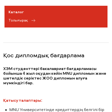
Каталог
Толығырақ
Қос дипломдық бағдарлама
ХЭМ студенттері бакалавриат бағдарламасы
бойынша 4 жыл оқудан кейін MNU дипломын және
шетелдік серіктес ЖОО дипломын алуға
мүмкіндігі бар.
Қатысу талаптары:
MNU Университетінде кредиттердің белгілі бір