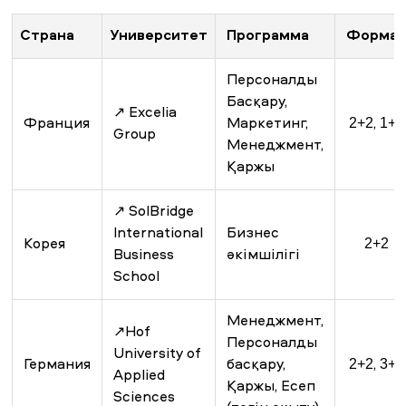
Страна
Университет
Программа
Форма
Персоналды
Басқару,
↗ Excelia
Франция
Маркетинг,
2+2, 1+3
Group
Менеджмент,
Қаржы
↗ SolBridge
International
Бизнес
Корея
2+2
Business
әкімшілігі
School
Менеджмент,
↗Hof
Персоналды
University of
Германия
басқару,
2+2, 3+1
Applied
Қаржы, Есеп
Sciences