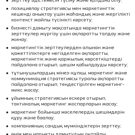
зерттеу әдістемесін түсіну және қолдана білу;
позициялау стратегиясы мен маркетингтік
кешенді анықтау үшін жаһандық және жергілікті
контекст жайлы түсінікті көрсету;
бизнесті дамыту мақсатында маркетингтік
зерттеулер жүргізу үшін ақпаратты талдау және
жинау;
маркетингтік зерттеулерден алынған және
қажеттіліктерге негізделген ақпаратты,
маркетингтік және қаржылық көрсеткіштерді
пайдалана отырып, шешім қабылдауды көрсету;
тұтынушылардың мінез-құлқы, маркетинг және
коммуникация стратегиясы туралы ақпаратты
пайдалана отырып, теңдестірілген маркетинг-
микс жасау;
ұйымның стратегиясын ескере отырып,
тактикалық маркетинг жоспарларын жасау;
маркетинг бойынша мәселелердің шешімдерін
құру және бағалау;
компанияның сандық мүмкіндіктерін зерттеу;
өнім мен нарықты дамытудың оңтайлы