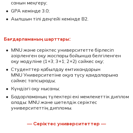
санын меңгеру;
GPA кемінде 3.0;
Ағылшын тілі деңгейі кемінде B2.
Бағдарламаның шарттары:
MNU және серіктес университетте бірлесіп
әзірленген оқу жоспары бойынша белгіленген
оқу модуліне (1+3; 3+1; 2+2) сәйкес оқу;
Студенттер қабылдау емтихандарын
MNU Университетіне оқуға түсу қағидаларына
сәйкес тапсырады;
Күндізгі оқу нысаны;
Бағдарламаның түлектері екі мемлекеттік диплом
алады: MNU және шетелдік серіктес
университеттің дипломы.
—
Серіктес университеттер
—