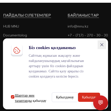
ПАЙДАЛЫ СІЛЕТЕМЛЕР
БАЙЛАНЫСТАР
HUB MNU
info@mnu.kz
Documentolog
+7 - (717) - 270 - 30 - 30
Canvas
+7 - (700) - 170 - 30 - 30
Біз cookies қолданамыз
Platonus
Сайттың жұмысын жақсарту және
пайдаланушылардың ыңғайлылығын
Outlook
арттыру үшін біз cookies файлдарын
Smart MNU
қолданамыз. Сайтта қалу арқылы сіз
cookies қолдануға келісім бересіз.
Шарттар мен
Қабылдамау
Қабылдау
ENG
KAZ
RUS
талаптарды
қабылдау
💬