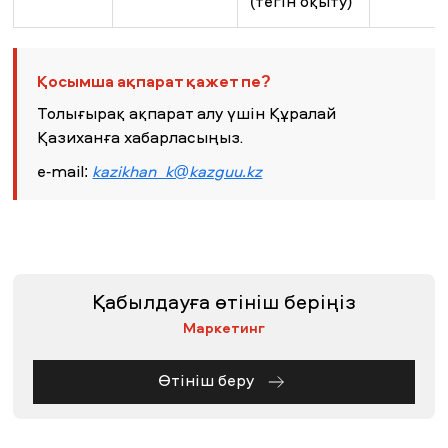
(тегін оқыту)
Қосымша ақпарат қажет пе?
Толығырақ ақпарат алу үшін Құралай
Қазиханға хабарласыңыз.
e-mail:
kazikhan_k@kazguu.kz
Қабылдауға өтініш беріңіз
Маркетинг
Өтініш беру