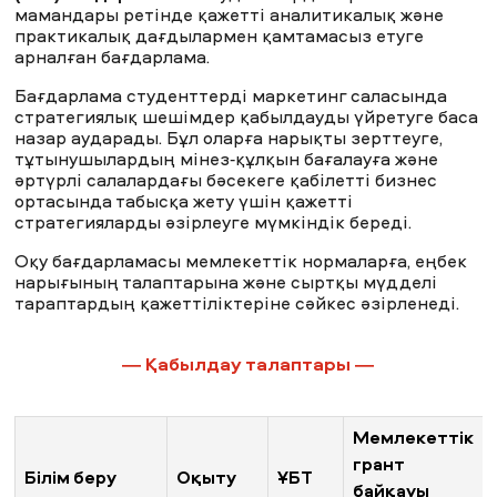
мамандары ретінде қажетті аналитикалық және
MNU тынысы
практикалық дағдылармен қамтамасыз етуге
арналған бағдарлама.
Бағдарлама студенттерді маркетинг саласында
стратегиялық шешімдер қабылдауды үйретуге баса
ЖАҢАЛЫҚТАР
БАҚ БІЗ ТУРАЛЫ
ЖҰМЫС ОРЫНДАРЫ
ҚЫЗМЕТКЕРЛЕР
назар аударады. Бұл оларға нарықты зерттеуге,
тұтынушылардың мінез-құлқын бағалауға және
ТҮЛЕКТЕР
ENDOWMENT
әртүрлі салалардағы бәсекеге қабілетті бизнес
ENG
KAZ
RUS
ортасында табысқа жету үшін қажетті
стратегияларды әзірлеуге мүмкіндік береді.
Оқу бағдарламасы мемлекеттік нормаларға, еңбек
нарығының талаптарына және сыртқы мүдделі
тараптардың қажеттіліктеріне сәйкес әзірленеді.
— Қабылдау талаптары —
Мемлекеттік
грант
Білім беру
Оқыту
ҰБТ
байқауы