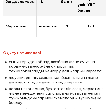
бағдарламасы
тілі
баллы
үшін ҰБТ
баллы
Маркетинг
ағылшын
70
120
Оқыту нәтижелері:
сыни тұрғыдан ойлау, жазбаша және ауызша
қарым-қатынас және ақпараттық
технологияларды меңгеру дағдыларын көрсету;
жауапкершілік сезімін, көшбасшылықты және
ұжымда тиімді жұмыс істеуді көрсету;
қаржы, экономика, бухгалтерлік есеп, маркетинг
және менеджмент салаларына қатысты негізгі
тұжырымдамалар мен схемаларды түсіну және
бағалау;