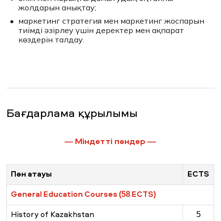
жолдарын анықтау;
маркетинг стратегия мен маркетинг жоспарын
тиімді әзірлеу үшін деректер мен ақпарат
көздерін талдау.
Бағдарлама құрылымы
—
Міндетті пәндер
—
Пән атауы
ECTS
General Education Courses (58 ECTS)
History of Kazakhstan
5