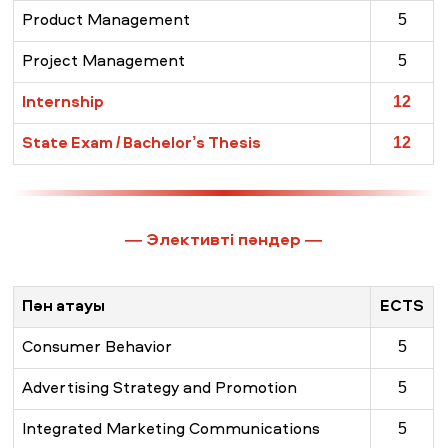
Product Management
5
Project Management
5
Internship
12
State Exam / Bachelor’s Thesis
12
—
Элективті пәндер
—
Пән атауы
ECTS
Consumer Behavior
5
Advertising Strategy and Promotion
5
Integrated Marketing Communications
5