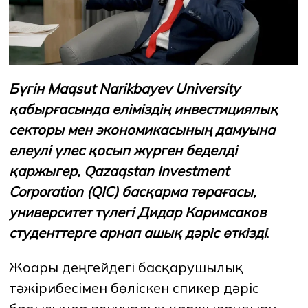
ЖАҢАЛЫҚТАР
БАҚ БІЗ ТУРАЛЫ
ЖҰМЫС ОРЫНДАРЫ
ҚЫЗМЕТКЕРЛЕР
ТҮЛЕКТЕР
ENDOWMENT
ENG
KAZ
RUS
Бүгін
Maqsut Narikbayev University
қабырғасында
еліміздің
инвестициялық
секторы
мен
экономикасының
дамуына
елеулі
үлес
қосып
жүрген
беделді
қаржыгер
, Qazaqstan Investment
Corporation (QIC) басқарма
төрағасы
,
университет
түлегі
Дидар
Каримсаков
студенттерге
арнап
ашық
дәріс
өткізді
.
Жоғары деңгейдегі басқарушылық
тәжірибесімен бөліскен спикер дәріс