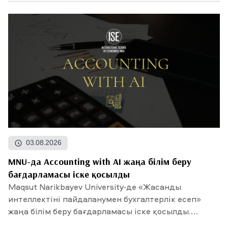
03.08.2026
MNU-да Accounting with AI жаңа білім беру
бағдарламасы іске қосылды
Maqsut Narikbayev University-де «Жасанды
интеллектіні пайдаланумен бухгалтерлік есеп»
жаңа білім беру бағдарламасы іске қосылды.
Талапкерлердің...