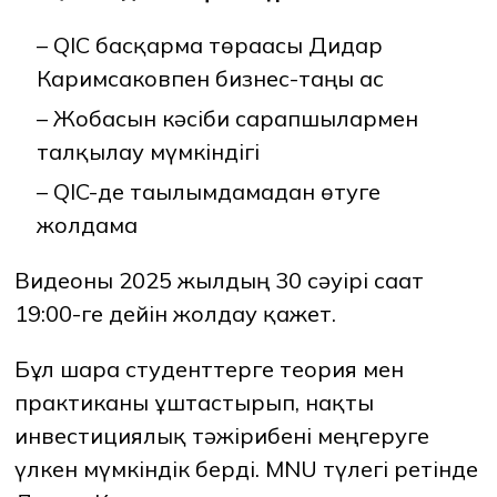
– QIC басқарма төрағасы Дидар
Каримсаковпен бизнес-таңғы ас
– Жобасын кәсіби сарапшылармен
талқылау мүмкіндігі
– QIC-де тағылымдамадан өтуге
жолдама
Видеоны 2025 жылдың 30 сәуірі сағат
19:00-ге дейін жолдау қажет.
Бұл шара студенттерге теория мен
практиканы ұштастырып, нақты
инвестициялық тәжірибені меңгеруге
үлкен мүмкіндік берді. MNU түлегі ретінде