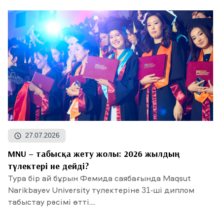
27.07.2026
MNU – табысқа жету жолы: 2026 жылдың
түлектері не дейді?
Тура бір ай бұрын Фемида саябағында Maqsut
Narikbayev University түлектеріне 31-ші диплом
табыстау рәсімі өтті....