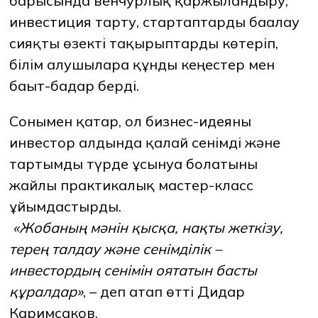
барысында венчурлық қаржыландыру,
инвестиция тарту, стартаптарды бағалау
сияқты өзекті тақырыптарды көтеріп,
білім алушыларға құнды кеңестер мен
бағыт-бағдар берді.
Сонымен қатар, ол бизнес-идеяны
инвестор алдында қалай сенімді және
тартымды түрде ұсынуға болатыны
жайлы практикалық мастер-класс
ұйымдастырды.
«
Жобаның мәнін қысқа, нақты жеткізу,
терең талдау және сенімділік
–
инвестордың сенімін оятатын басты
құралдар»
, – деп атап өтті Дидар
Каримсаков.