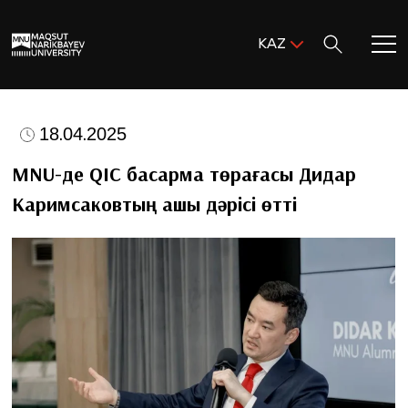
Поиск:
KAZ
ENG
KAZ
Басты бет
RUS
18.04.2025
MNU-ге қош келдіңіз!
MNU-де QIC басқарма төрағасы Дидар
Каримсаковтың ашық дәрісі өтті
Академиялық өмір
Зерттеу және ғылым
Оқуға қабылдау және қолдау
MNU тынысы