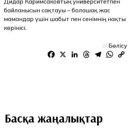
Дидар Каримсаковтың университетпен
байланысын сақтауы – болашақ жас
мамандар үшін шабыт пен сенімнің нақты
көрінісі.
Бөлісу
Facebook
X
LinkedIn
Threads
Teleg
Wh
L
Басқа жаңалықтар