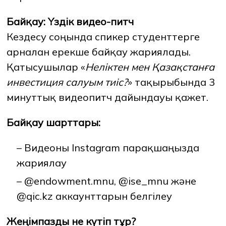
Байқау
: Үздік
видео
-питч
Кездесу соңында спикер студенттерге
арналған ерекше байқау жариялады.
Қатысушылар «
Неліктен
мен
Қазақстанға
инвестиция
салуым
тиіс
?
» тақырыбында 3
минуттық видеопитч дайындауы қажет.
Байқау шарттары:
– Видеоны Instagram парақшаңызда
жариялау
– @endowment.mnu, @ise_mnu және
@qic.kz аккаунттарын белгілеу
Жеңімпазды не күтіп тұр?